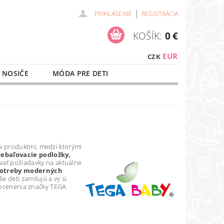
|
PRIHLÁSENIE
REGISTRÁCIA
KOŠÍK:
0 €
EUR
CZK
 NOSIČE
MÓDA PRE DETI
NAŠE SLUŽBY
O NÁKUPE
mi produktmi, medzi ktorými
rebaľovacie podložky,
ovať požiadavky na aktuálne
potreby moderných
 deti zamilujú a vy si
i ocenenia značky TEGA