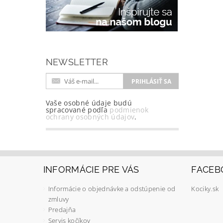
NEWSLETTER
Vaše osobné údaje budú
spracované podľa
podmienok
ochrany osobných údajov
.
INFORMÁCIE PRE VÁS
FACEB
Informácie o objednávke a odstúpenie od
Kociky.sk
zmluvy
Predajňa
Servis kočíkov