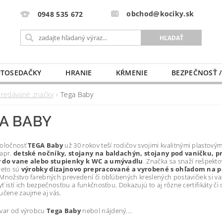
obchod@kociky.sk
0948 535 672
TOSEDAČKY
HRANIE
KŔMENIE
BEZPEČNOSŤ /
PÔRODNICE
MLIEKO A VÝŽIVA
PRE MAMIČKU
Predávané značky
Tega Baby
A BABY
poločnosť
TEGA Baby
už 30 rokov teší rodičov svojimi kvalitnými plastový
napr.
detské nočníky, stojany na baldachýn, stojany pod vaničku, p
 do vane alebo stupienky k WC a umývadlu
. Značka sa snaží rešpekt
reto sú
výrobky dizajnovo prepracované a vyrobené s ohľadom na 
 Množstvo farebných prevedení či obľúbených kreslených postavičiek si vaše
ť istí ich bezpečnosťou a funkčnosťou. Dokazujú to aj rôzne certifikáty č
učene zaujme aj vás.
ovar od výrobcu
Tega Baby
nebol nájdený....