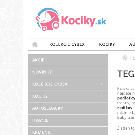
KOLEKCIE CYBEX
KOČÍKY
AU
STAROSTLIVOSŤ O VZDUCH
VÝBAVA DO 
AKCIE
BLOG
PREDAJŇA
KONTAKT
TEG
NOVINKY
KOLEKCIE CYBEX
Poľská s
nájdete 
KOČÍKY
podložky
trendy, p
rodičov
.
AUTOSEDAČKY
môžete by
Baby. Zar
HRANIE
Žiaden t
KŔMENIE