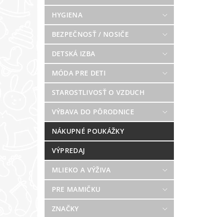
HYGIENA
BEZPEČNOSŤ / NOSIČE
DETSKÁ IZBA
MÓDA PRE DETI
STAROSTLIVOSŤ O VZDUCH
VÝBAVA DO PÔRODNICE
NÁKUPNÉ POUKÁŽKY
VÝPREDAJ
MLIEKO A VÝŽIVA
PRE MAMIČKU
ZNAČKY