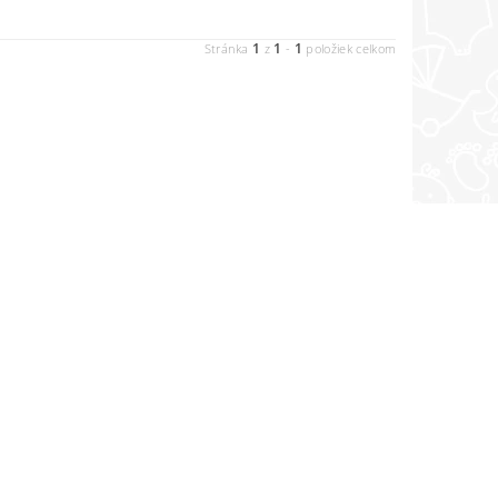
1
1
1
Stránka
z
-
položiek celkom