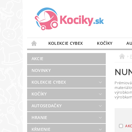
KOLEKCIE CYBEX
KOČÍKY
AU
STAROSTLIVOSŤ O VZDUCH
VÝBAVA DO 
AKCIE
BLOG
PREDAJŇA
KONTAKT
NU
NOVINKY
KOLEKCIE CYBEX
Prémiová 
materiálo
výrobkom 
KOČÍKY
výrobkami
AUTOSEDAČKY
HRANIE
AKC
KŔMENIE