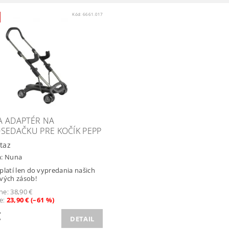
Kód:
6661.017
 ADAPTÉR NA
SEDAČKU PRE KOČÍK PEPP
taz
a:
Nuna
platí len do vypredania našich
vých zásob!
ne:
38,90 €
te
:
23,90 € (–61 %)
€
DETAIL