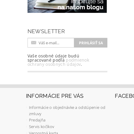
NEWSLETTER
Vaše osobné údaje budú
spracované podľa
podmienok
ochrany osobných údajov
.
INFORMÁCIE PRE VÁS
FACEB
Informácie o objednávke a odstúpenie od
zmluvy
Predajňa
Servis kočíkov
Vernostná karta