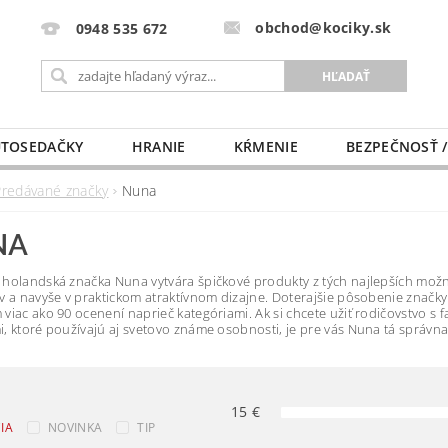
obchod@kociky.sk
0948 535 672
TOSEDAČKY
HRANIE
KŔMENIE
BEZPEČNOSŤ /
PÔRODNICE
MLIEKO A VÝŽIVA
PRE MAMIČKU
Predávané značky
Nuna
NA
holandská značka Nuna vytvára špičkové produkty z tých najlepších mož
v a navyše v praktickom atraktívnom dizajne. Doterajšie pôsobenie značky 
viac ako 90 ocenení naprieč kategóriami. Ak si chcete užiť rodičovstvo s f
, ktoré používajú aj svetovo známe osobnosti, je pre vás Nuna tá správna
15
€
IA
NOVINKA
TIP