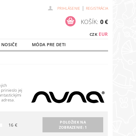
|
PRIHLÁSENIE
REGISTRÁCIA
KOŠÍK:
0 €
EUR
CZK
 NOSIČE
MÓDA PRE DETI
NAŠE SLUŽBY
O NÁKUPE
ných
prinieslo jej
antastickými
 adresa.
POLOŽIEK NA
16
€
ZOBRAZENIE:
1