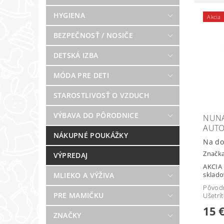
HYGIENA
Akcia
BEZPEČNOSŤ / NOSIČE
DETSKÁ IZBA
MÓDA PRE DETI
STAROSTLIVOSŤ O VZDUCH
VÝBAVA DO PÔRODNICE
NUNA
AUTO
NÁKUPNÉ POUKÁŽKY
Na do
Značk
VÝPREDAJ
AKCIA 
sklado
MLIEKO A VÝŽIVA
Pôvod
PRE MAMIČKU
Ušetrí
15 
ZNAČKY