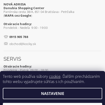
NOVÁ ADRESA
Danubia Shopping Center
Panónska cesta 38/A, 851 04 Bratislava - Petržalka
(
MAPA cez Google
)
Otváracie hodiny:
Pondelok - Nedeľa 9:00 - 19:00
0915 905 788
obchod@kociky.sk
SERVIS
Otváracie hodiny:
Pondelok - Piatok 09:00 - 18:00
Tento web používa súbory
cookie
. Ďalším prechádzaním
0905 539 927
tohto webu vyjadrujete súhlas s ich používaním.
servis@kociky.sk
NASTAVENIE
2026 ©
Kociky.sk
, všetky práva vyhradené