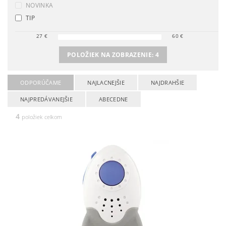
NOVINKA
TIP
27
€
60
€
POLOŽIEK NA ZOBRAZENIE:
4
ODPORÚČAME
NAJLACNEJŠIE
NAJDRAHŠIE
NAJPREDÁVANEJŠIE
ABECEDNE
4
položiek celkom