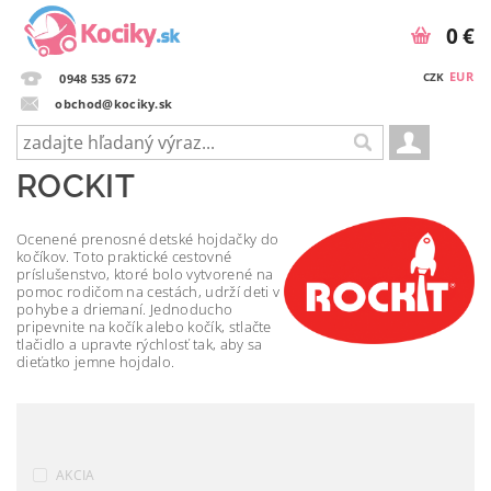
0 €
EUR
CZK
0948 535 672
obchod@kociky.sk
ROCKIT
Ocenené prenosné detské hojdačky do
kočíkov. Toto praktické cestovné
príslušenstvo, ktoré bolo vytvorené na
pomoc rodičom na cestách, udrží deti v
pohybe a driemaní. Jednoducho
pripevnite na kočík alebo kočík, stlačte
tlačidlo a upravte rýchlosť tak, aby sa
dieťatko jemne hojdalo.
AKCIA