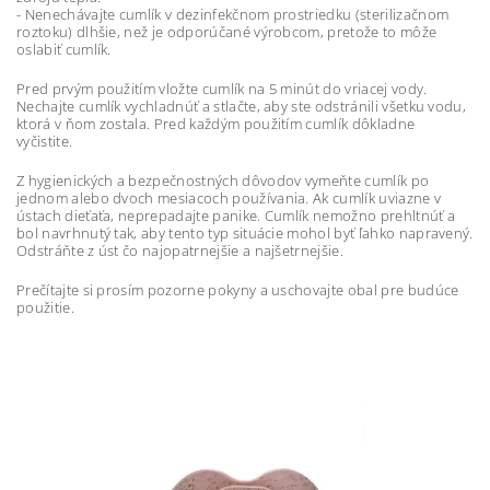
- Nenechávajte cumlík v dezinfekčnom prostriedku (sterilizačnom
roztoku) dlhšie, než je odporúčané výrobcom, pretože to môže
oslabiť cumlík.
Pred prvým použitím vložte cumlík na 5 minút do vriacej vody.
Nechajte cumlík vychladnúť a stlačte, aby ste odstránili všetku vodu,
ktorá v ňom zostala. Pred každým použitím cumlík dôkladne
vyčistite.
Z hygienických a bezpečnostných dôvodov vymeňte cumlík po
jednom alebo dvoch mesiacoch používania. Ak cumlík uviazne v
ústach dieťaťa, neprepadajte panike. Cumlík nemožno prehltnúť a
bol navrhnutý tak, aby tento typ situácie mohol byť ľahko napravený.
Odstráňte z úst čo najopatrnejšie a najšetrnejšie.
Prečítajte si prosím pozorne pokyny a uschovajte obal pre budúce
použitie.