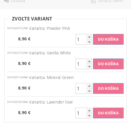
Otázka
Strážiť cenu
ZVOĽTE VARIANT
Varianta: Powder Pink
30104200152NA
8,90 €
Varianta: Vanilla White
30104202102NA
8,90 €
Varianta: Mineral Green
30104201184NA
8,90 €
Varianta: Lavender love
30104203205NA
8,90 €