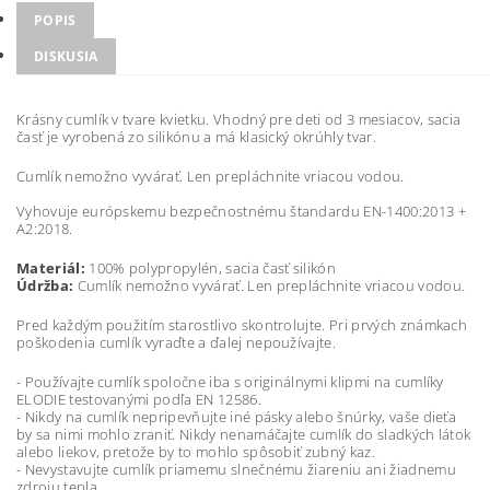
POPIS
DISKUSIA
Krásny cumlík v tvare kvietku. Vhodný pre deti od 3 mesiacov, sacia
časť je vyrobená zo silikónu a má klasický okrúhly tvar.
Cumlík nemožno vyvárať. Len prepláchnite vriacou vodou.
Vyhovuje európskemu bezpečnostnému štandardu EN-1400:2013 +
A2:2018.
Materiál:
100% polypropylén, sacia časť silikón
Údržba:
Cumlík nemožno vyvárať. Len prepláchnite vriacou vodou.
Pred každým použitím starostlivo skontrolujte. Pri prvých známkach
poškodenia cumlík vyraďte a ďalej nepoužívajte.
- Používajte cumlík spoločne iba s originálnymi klipmi na cumlíky
ELODIE testovanými podľa EN 12586.
- Nikdy na cumlík nepripevňujte iné pásky alebo šnúrky, vaše dieťa
by sa nimi mohlo zraniť. Nikdy nenamáčajte cumlík do sladkých látok
alebo liekov, pretože by to mohlo spôsobiť zubný kaz.
- Nevystavujte cumlík priamemu slnečnému žiareniu ani žiadnemu
zdroju tepla.