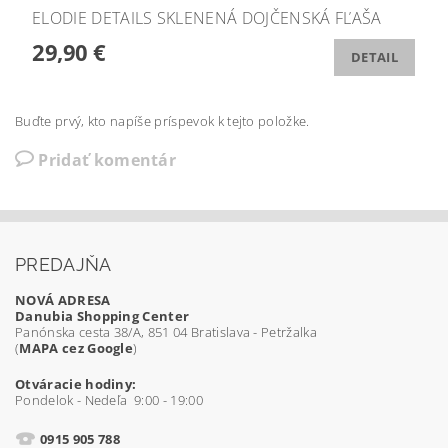
ELODIE DETAILS SKLENENÁ DOJČENSKÁ FĽAŠA
29,90 €
DETAIL
Buďte prvý, kto napíše príspevok k tejto položke.
Pridať komentár
PREDAJŇA
NOVÁ ADRESA
Danubia Shopping Center
Panónska cesta 38/A, 851 04 Bratislava - Petržalka
(
MAPA cez Google
)
Otváracie hodiny:
Pondelok - Nedeľa 9:00 - 19:00
0915 905 788