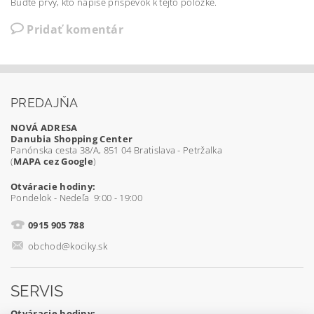
Buďte prvý, kto napíše príspevok k tejto položke.
Pridať komentár
PREDAJŇA
NOVÁ ADRESA
Danubia Shopping Center
Panónska cesta 38/A, 851 04 Bratislava - Petržalka
(
MAPA cez Google
)
Otváracie hodiny:
Pondelok - Nedeľa 9:00 - 19:00
0915 905 788
obchod@kociky.sk
SERVIS
Otváracie hodiny: