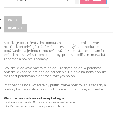
POPIS
DISKUSIA
Stolička je po zložení veľmi kompaktná, preto ju ocenia hlavne
rodičia, ktorí privítajú každé voľné miesto navyše. Jednoduché
používanie iba jednou rukou uvíta každá zaneprázdnená mamička.
Veľmi ľahko sa vyčistí pomocou huby, preto sa rodičia nemusia báť
znečistenia povrchu sedačky.
Stolička je výškovo nastaviteľná do 8 rôznych polôh, 4 polohová
opierka je vhodná pre deti od narodenia. Opierka na nohy ponúka
možnosť polohovania do troch rôznych polôh.
Prispôsobiteľný a vyberateľný pultík, mäkké polstrovanie sedačky a 5
bodový bezpečnostný pás stoličku poskytujú ten najvyšší komfort.
Vhodné pre deti vo vekovej kategórii:
• od narodenia do 9 mesiacov v režime "kolísky"
• 6-36 mesiacov v režime vysoká stolička