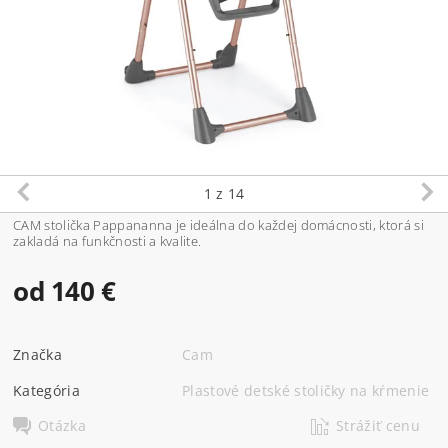
1
z 14
CAM stolička Pappananna je ideálna do každej domácnosti, ktorá si
zakladá na funkčnosti a kvalite.
od 140 €
Značka
Cam
Kategória
Plastové detské stoličky na kŕmenie
Otázka
Strážiť cenu