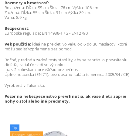
Rozmery a hmotnosť:
Rozložená: Dĺžka: 55 cm Šírka: 76 cm Výška: 106 cm
Zložená: Dĺžka: 55 cm Šírka: 31 cm Výška 89 cm.
Váha: 8,9 kg
Bezpečnosť:
Európska regulácia: EN 14988-1 / 2 - EN12790
Vek použitia:
ideálne pre deti vo veku od 6 do 36 mesiacov, ktoré
môžu sedieť vzpriamene bez pomoci.
Bočné, predné a zadné testy stability, aby sa zabránilo prevráteniu
dieťaťa, zatiaľ čo sedí vo výrobku.
Iba s 2 kolieskami pre väčšiu bezpečnosť.
Úplne netoxická (EN 71), bez obsahu ftalátu (smernica 2005/84 / CE)
Vyrobená v Taliansku.
Pozor na nebezpečenstvo prevrhnutia, ak vaše dieťa zaprie
nohy o stol alebo iné predmety.
Tip
Doprava zadarmo