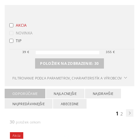
AKCIA
NOVINKA
TIP
39
€
355
€
POLOŽIEK NA ZOBRAZENIE:
30
FILTROVANIE PODĽA PARAMETROV, CHARAKTERISTÍK A VÝROBCOV
ODPORÚČAME
NAJLACNEJŠIE
NAJDRAHŠIE
NAJPREDÁVANEJŠIE
ABECEDNE
1
2
30
položiek celkom
Akcia