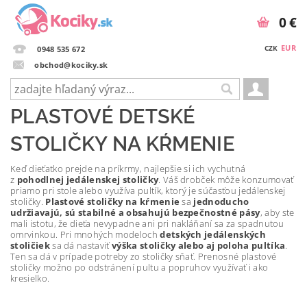
0 €
EUR
CZK
0948 535 672
obchod@kociky.sk
PLASTOVÉ DETSKÉ
STOLIČKY NA KŔMENIE
Keď dieťatko prejde na príkrmy, najlepšie si ich vychutná
z
pohodlnej jedálenskej stoličky
. Váš drobček môže konzumovať
priamo pri stole alebo využíva pultík, ktorý je súčasťou jedálenskej
stoličky.
Plastové stoličky na kŕmenie
sa
jednoducho
udržiavajú, sú stabilné a obsahujú bezpečnostné
pásy
, aby ste
mali istotu, že dieťa nevypadne ani pri nakláňaní sa za spadnutou
omrvinkou. Pri mnohých modeloch
detských jedálenských
stoličiek
sa dá nastaviť
výška stoličky alebo aj poloha pultíka
.
Ten sa dá v prípade potreby zo stoličky sňať. Prenosné plastové
stoličky možno po odstránení pultu a popruhov využívať i ako
kresielko.