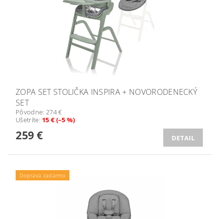
ZOPA SET STOLIČKA INSPIRA + NOVORODENECKÝ
SET
Pôvodne:
274 €
Ušetríte
:
15 € (–5 %)
259 €
DETAIL
Doprava zadarmo