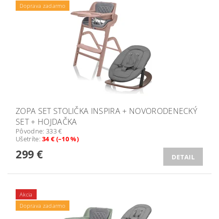
Doprava zadarmo
ZOPA SET STOLIČKA INSPIRA + NOVORODENECKÝ
SET + HOJDAČKA
Pôvodne:
333 €
Ušetríte
:
34 € (–10 %)
299 €
DETAIL
Akcia
Doprava zadarmo