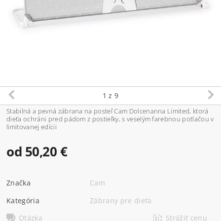
1
z 9
Stabilná a pevná zábrana na posteľ Cam Dolcenanna Limited, ktorá
dieťa ochráni pred pádom z postieľky, s veselým farebnou potlačou v
limitovanej edícii
od 50,20 €
Značka
Cam
Kategória
Zábrany pre dieťa
Otázka
Strážiť cenu