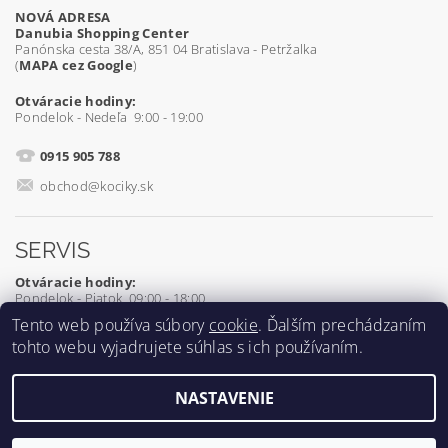
NOVÁ ADRESA
Danubia Shopping Center
Panónska cesta 38/A, 851 04 Bratislava - Petržalka
(
MAPA cez Google
)
Otváracie hodiny:
Pondelok - Nedeľa 9:00 - 19:00
0915 905 788
obchod@kociky.sk
SERVIS
Otváracie hodiny:
Pondelok - Piatok 09:00 - 18:00
Tento web používa súbory
cookie
. Ďalším prechádzaním
0905 539 927
tohto webu vyjadrujete súhlas s ich používaním.
servis@kociky.sk
NASTAVENIE
2026 ©
Kociky.sk
, všetky práva vyhradené