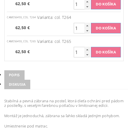
62,50 €
Varianta: col. T264
CAM056493_COL. T264
62,50 €
Varianta: col. T265
CAM056493_COL. T265
62,50 €
POPIS
DISKUSIA
Stabilná a pevná zábrana na posteľ, ktorá dieťa ochráni pred pádom
z postieľky, s veselým farebnou potlačou v limitovanej edícii.
Montáž je jednoduchá, zábrana sa ľahko skladá jedným pohybom.
Umiestnenie pod matrac.