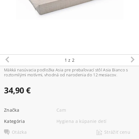
1
z 2
Mäkká nasúvacia podložka Asia pre prebaľovací stôl Asia Bianco s
roztomilými motívmi, vhodná od narodenia do 12 mesiacov.
34,90 €
Značka
Cam
Kategória
Hygiena a kúpanie detí
Otázka
Strážiť cenu