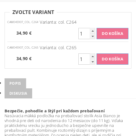
ZVOĽTE VARIANT
Varianta: col. C264
CAM045907_COL. C264
34,90 €
Varianta: col. C265
CAM045907_COL. C265
34,90 €
POPIS
DISKUSIA
Bezpečie, pohodlie a štýl pri každom prebaľovaní
Nasúvacia mäkká podložka na prebaľovací stolík Asia Bianco je
vhodná pre deti od narodenia do 12 mesiacov (do 11 kg). Vďaka
praktickému vrecku ju jednoducho a bezpečne upevníte na
prebaľovací pult. Kombinuje roztomilý dizajn s príjemným a
komfortným materiálom, čo ocenia nielen deti, ale aj rodičia pri