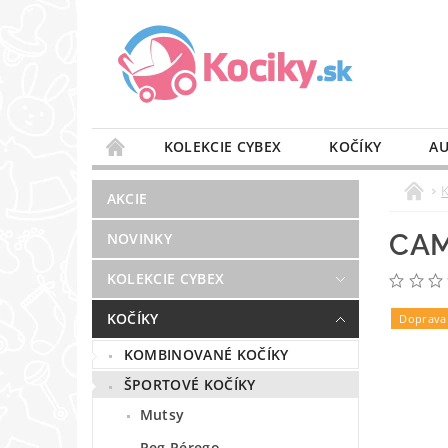
KOLEKCIE CYBEX
KOČÍKY
AU
STAROSTLIVOSŤ O VZDUCH
VÝBAVA DO 
AKCIE
BLOG
PREDAJŇA
KONTAKT
CAM
NOVINKY
KOLEKCIE CYBEX
KOČÍKY
Doprava
KOMBINOVANÉ KOČÍKY
ŠPORTOVÉ KOČÍKY
Mutsy
Peg Pérego