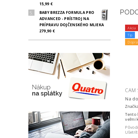
15,99 €
POD
BABY BREZZA FORMULA PRO
ADVANCED - PRÍSTROJ NA
PRÍPRAVU DOJČENSKÉHO MLIEKA
Akcia
279,90 €
Tip
Dopra
CAM 
Na do
Značk
Tento 
veľmi 
Pôvod
Ušetrí