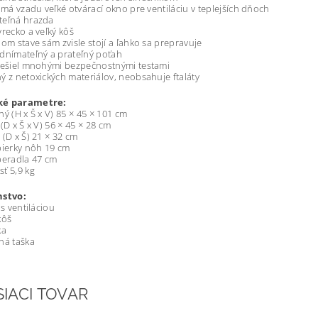
a má vzadu veľké otvárací okno pre ventiláciu v teplejších dňoch
teľná hrazda
vrecko a veľký kôš
nom stave sám zvisle stojí a ľahko sa prepravuje
dnímateľný a prateľný poťah
rešiel mnohými bezpečnostnými testami
ý z netoxických materiálov, neobsahuje ftaláty
ké parametre:
ný (H x Š x V) 85 × 45 × 101 cm
(D x Š x V) 56 × 45 × 28 cm
 (D x Š) 21 × 32 cm
pierky nôh 19 cm
peradla 47 cm
ť 5,9 kg
nstvo:
 s ventiláciou
kôš
ka
ná taška
SIACI TOVAR