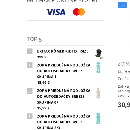
PRIJÍMAME ONLINE PLATBY
Tip
TOP 5
BRITAX RÖMER KIDFIX I-SIZE
199 €
ZOPA
ZOPA PRIEDUŠNÁ PODLOŽKA
DO AUTOSEDAČKY BREEZE
Na do
SKUPINA 1
Značk
15,99 €
Ľahká 
ZOPA PRIEDUŠNÁ PODLOŽKA
Melang
cestova
DO AUTOSEDAČKY BREEZE
SKUPINA 0+
30,
15,99 €
ZOPA PRIEDUŠNÁ PODLOŽKA
DO AUTOSEDAČKY BREEZE
SKUPINA 2/3