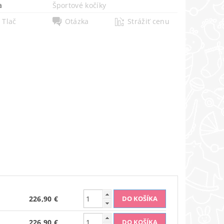
a
Športové kočíky
Tlač
Otázka
Strážiť cenu
226,90 €
226,90 €