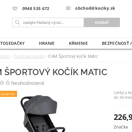
obchod@kociky.sk
0948 535 672
TOSEDAČKY
HRANIE
KŔMENIE
BEZPEČNOSŤ /
PÔRODNICE
MLIEKO A VÝŽIVA
PRE MAMIČKU
Kočíky
Športové kočíky
CAM Športový kočík Matic
 ŠPORTOVÝ KOČÍK MATIC
Neohodnotené
Ľahký a ko
 zadarmo
do 36 mes
226,
Značka