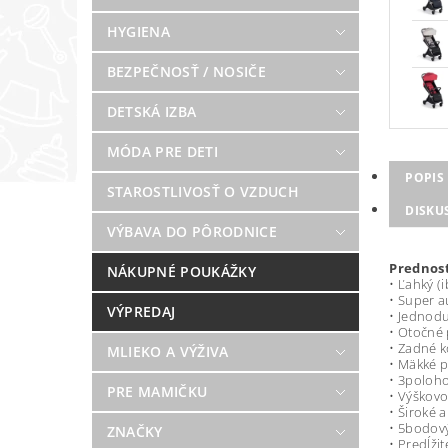
HYGIENA
BEZPEČNOSŤ / NOSIČE
DETSKÁ IZBA
MÓDA PRE DETI
POPIS
STAROSTLIVOSŤ O VZDUCH
DISKU
VÝBAVA DO PÔRODNICE
Prednost
NÁKUPNÉ POUKÁŽKY
• Ľahký (
• Super a
VÝPREDAJ
• Jednod
• Otočné 
• Zadné k
MLIEKO A VÝŽIVA
• Mäkké 
• 3poloho
PRE MAMIČKU
• Výškovo
• Široké 
• 5bodov
ZNAČKY
• Predĺži