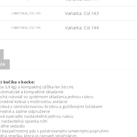
Varianta: Col.143
CAM012826_COL.143
Varianta: Col.144
CAM012826_COL.144
SIA
i kočíka v kocke:
iba 5,9 kg) a kompaktný (dĺžka len 56 cm)
utomatické a kompaktné skladanie
uchá rukoväť so systémom skladania jednou rukou
predné kolesá s možnosťou aretácie
olesá s centralizovanou brzdou a guličkovými ložiskami
predné a zadné odpruženie
vé operadlo nastaviteľné jednou rukou
 nastaviteľná opierka nôh
a dlhé sedadlo
ý bezpečnostný pás s polstrovanými ramennými popruhmi
teľná strieška, ktorá je zároveň slnečníkom