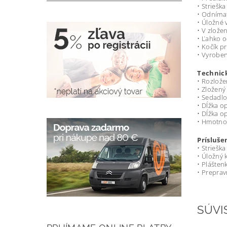
• Striešk
• Odníma
• Úložné 
• V zlože
• Ľahko o
• Kočík p
• Vyroben
Technic
• Rozlože
• Zložený 
• Sedadlo
• Dĺžka o
• Dĺžka o
• Hmotnos
Prísluše
• Strieška
• Úložný 
• Plášten
• Preprav
SÚVI