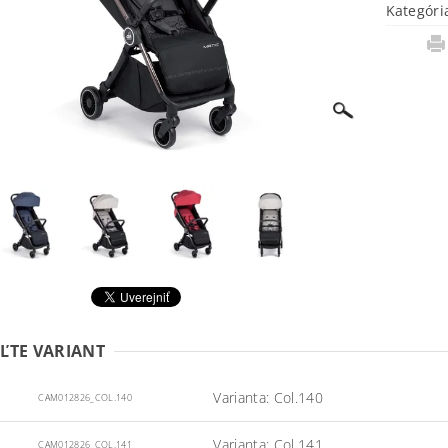
Kategóri
ĽTE VARIANT
Varianta: Col.140
CAM012826_COL.140
Varianta: Col.141
CAM012826_COL.141