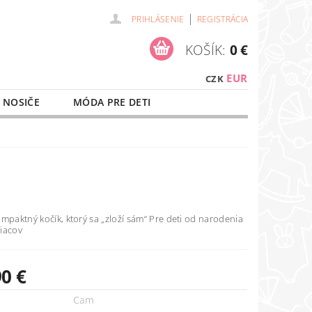
|
PRIHLÁSENIE
REGISTRÁCIA
KOŠÍK:
0 €
EUR
CZK
 NOSIČE
MÓDA PRE DETI
NAŠE SLUŽBY
O NÁKUPE
mpaktný kočík, ktorý sa „zloží sám“ Pre deti od narodenia
iacov
90 €
Cam