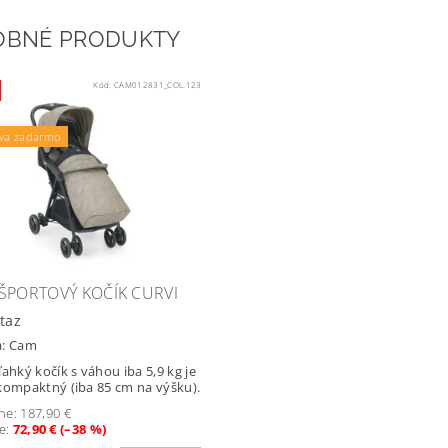
OBNÉ PRODUKTY
Kód:
CAM012831_COL.123
va zadarmo
ŠPORTOVÝ KOČÍK CURVI
taz
a:
Cam
ľahký kočík s váhou iba 5,9 kg je
kompaktný (iba 85 cm na výšku).
ne:
187,90 €
te
:
72,90 € (–38 %)