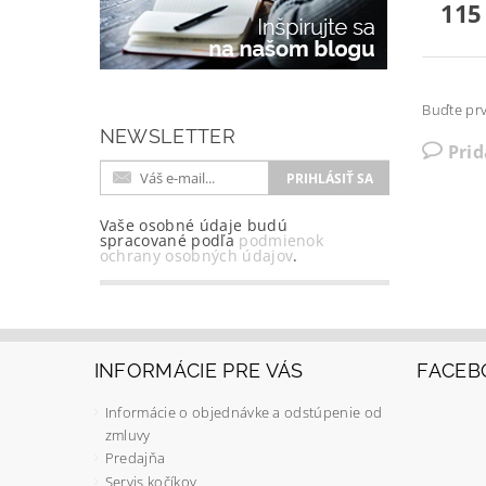
115
Buďte prv
NEWSLETTER
Pri
Vaše osobné údaje budú
spracované podľa
podmienok
ochrany osobných údajov
.
INFORMÁCIE PRE VÁS
FACEB
Informácie o objednávke a odstúpenie od
zmluvy
Predajňa
Servis kočíkov