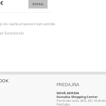
 €
DETAIL
ý, kto napíše príspevok k tejto položke.
dať komentár
OOK
PREDAJŇA
NOVÁ ADRESA
Danubia Shopping Center
Panónska cesta 38/A, 851 04 Bratis
Petržalka