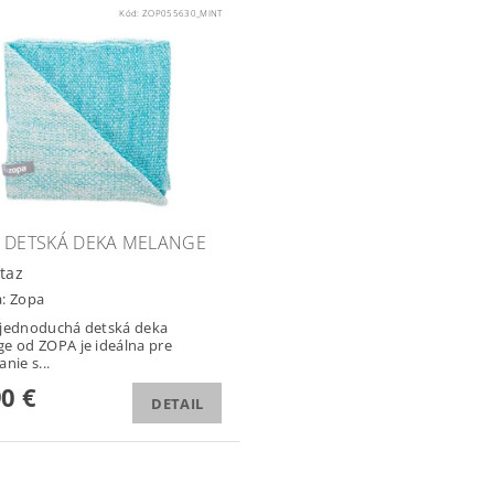
Kód:
ZOP055630_MINT
 DETSKÁ DEKA MELANGE
taz
a:
Zopa
jednoduchá detská deka
e od ZOPA je ideálna pre
nie s...
90 €
DETAIL