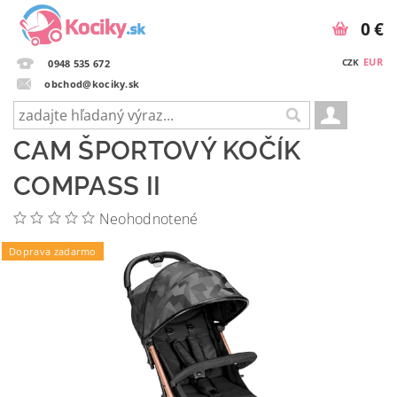
0 €
EUR
CZK
0948 535 672
obchod@kociky.sk
CAM ŠPORTOVÝ KOČÍK
COMPASS II
Neohodnotené
Doprava zadarmo