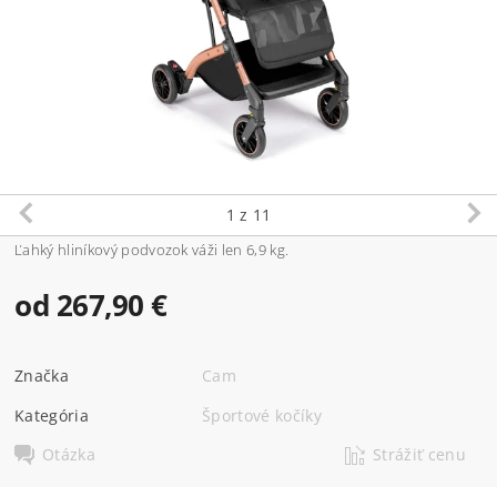
1
z 11
Ľahký hliníkový podvozok váži len 6,9 kg.
od 267,90 €
Značka
Cam
Kategória
Športové kočíky
Otázka
Strážiť cenu