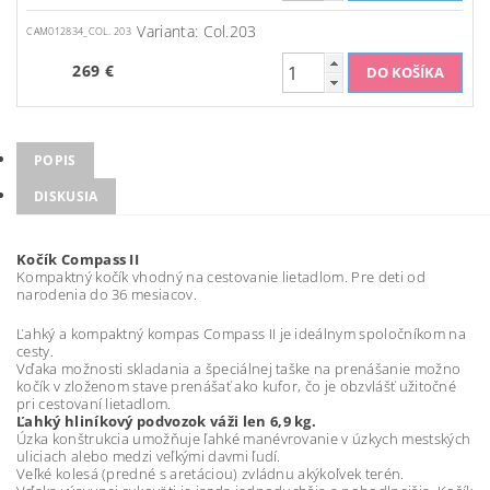
Varianta: Col.203
CAM012834_COL. 203
269 €
POPIS
DISKUSIA
Kočík Compass II
Kompaktný kočík vhodný na cestovanie lietadlom. Pre deti od
narodenia do 36 mesiacov.
Ľahký a kompaktný kompas Compass II je ideálnym spoločníkom na
cesty.
Vďaka možnosti skladania a špeciálnej taške na prenášanie možno
kočík v zloženom stave prenášať ako kufor, čo je obzvlášť užitočné
pri cestovaní lietadlom.
Ľahký hliníkový podvozok váži len 6,9 kg.
Úzka konštrukcia umožňuje ľahké manévrovanie v úzkych mestských
uliciach alebo medzi veľkými davmi ľudí.
Veľké kolesá (predné s aretáciou) zvládnu akýkoľvek terén.