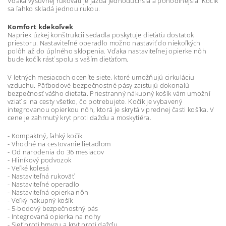
Vďaka výsuvnej rukoväti je jazda jednoduchšia a pohodlnejšia. Kočík
sa ľahko skladá jednou rukou.
Komfort kdekoľvek
Napriek úzkej konštrukcii sedadla poskytuje dieťaťu dostatok
priestoru. Nastaviteľné operadlo možno nastaviť do niekoľkých
polôh až do úplného sklopenia. Vďaka nastaviteľnej opierke nôh
bude kočík rásť spolu s vaším dieťaťom.
V letných mesiacoch oceníte siete, ktoré umožňujú cirkuláciu
vzduchu. Päťbodové bezpečnostné pásy zaisťujú dokonalú
bezpečnosť vášho dieťaťa. Priestranný nákupný košík vám umožní
vziať si na cesty všetko, čo potrebujete. Kočík je vybavený
integrovanou opierkou nôh, ktorá je skrytá v prednej časti košíka. V
cene je zahrnutý kryt proti dažďu a moskytiéra.
- Kompaktný, ľahký kočík
- Vhodné na cestovanie lietadlom
- Od narodenia do 36 mesiacov
- Hliníkový podvozok
- Veľké kolesá
- Nastaviteľná rukoväť
- Nastaviteľné operadlo
- Nastaviteľná opierka nôh
- Veľký nákupný košík
- 5-bodový bezpečnostný pás
- Integrovaná opierka na nohy
- Sieť proti hmyzu a kryt proti dažďu