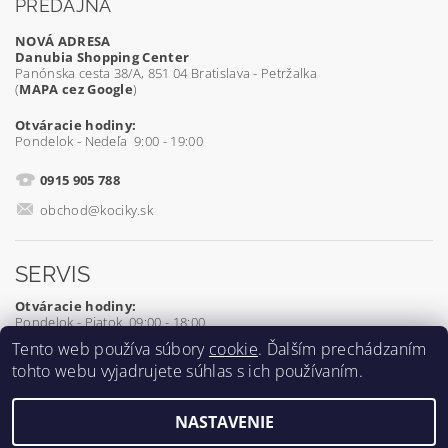
PREDAJŇA
NOVÁ ADRESA
Danubia Shopping Center
Panónska cesta 38/A, 851 04 Bratislava - Petržalka
(
MAPA cez Google
)
Otváracie hodiny:
Pondelok - Nedeľa 9:00 - 19:00
0915 905 788
obchod@kociky.sk
SERVIS
Otváracie hodiny:
Pondelok - Piatok 09:00 - 18:00
Tento web používa súbory
cookie
. Ďalším prechádzaním
0905 539 927
tohto webu vyjadrujete súhlas s ich používaním.
servis@kociky.sk
NASTAVENIE