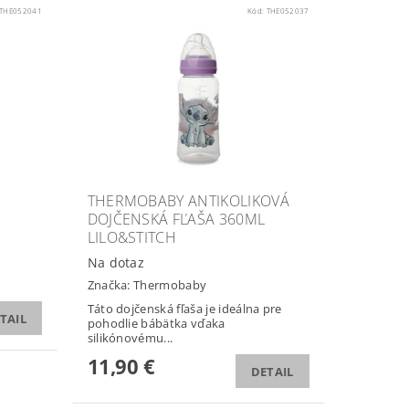
THE052041
Kód:
THE052037
THERMOBABY ANTIKOLIKOVÁ
DOJČENSKÁ FĽAŠA 360ML
LILO&STITCH
Na dotaz
Značka:
Thermobaby
Táto dojčenská fľaša je ideálna pre
TAIL
pohodlie bábätka vďaka
silikónovému...
11,90 €
DETAIL