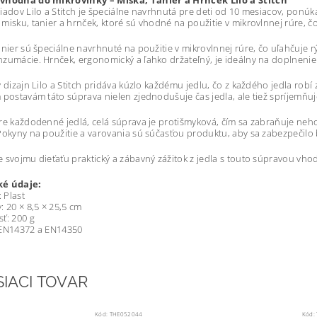
vhodná do mikrovlnky – Miska, Tanier a Hrnček Lilo a Stitch
iadov Lilo a Stitch je špeciálne navrhnutá pre deti od 10 mesiacov, ponúka
misku, tanier a hrnček, ktoré sú vhodné na použitie v mikrovlnnej rúre, č
anier sú špeciálne navrhnuté na použitie v mikrovlnnej rúre, čo uľahčuje 
zumácie. Hrnček, ergonomický a ľahko držateľný, je ideálny na doplnenie
y dizajn Lilo a Stitch pridáva kúzlo každému jedlu, čo z každého jedla rob
 postavám táto súprava nielen zjednodušuje čas jedla, ale tiež spríjemňuje
re každodenné jedlá, celá súprava je protišmyková, čím sa zabraňuje nehod
Pokyny na použitie a varovania sú súčasťou produktu, aby sa zabezpečilo
 svojmu dieťaťu praktický a zábavný zážitok z jedla s touto súpravou vhod
é údaje:
: Plast
: 20 × 8,5 × 25,5 cm
ť: 200 g
 EN14372 a EN14350
SIACI TOVAR
Kód:
THE052044
Kód: