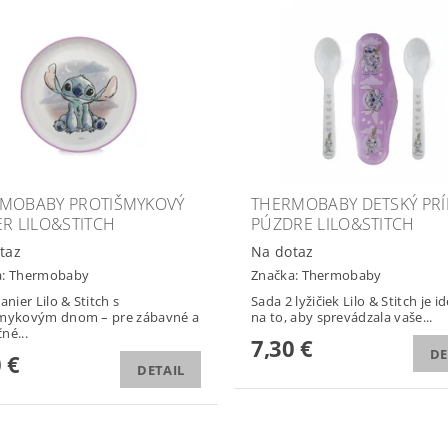
MOBABY PROTIŠMYKOVÝ
THERMOBABY DETSKÝ PRÍ
ER LILO&STITCH
PÚZDRE LILO&STITCH
taz
Na dotaz
a:
Thermobaby
Značka:
Thermobaby
anier Lilo & Stitch s
Sada 2 lyžičiek Lilo & Stitch je i
šmykovým dnom – pre zábavné a
na to, aby sprevádzala vaše...
né...
7,30 €
DE
 €
DETAIL