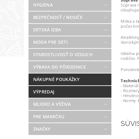
Súprava 
HYGIENA
Súprava r
obsahuje 
BEZPEČNOSŤ / NOSIČE
Miska a t
počas kon
DETSKÁ IZBA
Atraktívn
MÓDA PRE DETI
ikonickým
Ideálna p
STAROSTLIVOSŤ O VZDUCH
rodičov. 
VÝBAVA DO PÔRODNICE
Ponúknite
NÁKUPNÉ POUKÁŽKY
Technick
- Materiál
- Rozmery
VÝPREDAJ
- Hmotnos
- Normy:
MLIEKO A VÝŽIVA
PRE MAMIČKU
SÚVI
ZNAČKY