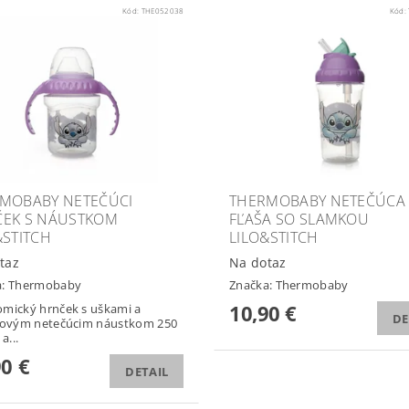
Kód:
THE052038
Kód:
MOBABY NETEČÚCI
THERMOBABY NETEČÚCA
EK S NÁUSTKOM
FĽAŠA SO SLAMKOU
&STITCH
LILO&STITCH
taz
Na dotaz
a:
Thermobaby
Značka:
Thermobaby
10,90 €
mický hrnček s uškami a
DE
onovým netečúcim náustkom 250
a...
90 €
DETAIL