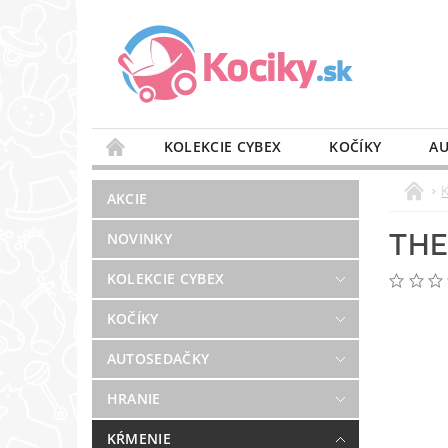
KOLEKCIE CYBEX
KOČÍKY
AU
STAROSTLIVOSŤ O VZDUCH
VÝBAVA DO 
AKCIE
BLOG
PREDAJŇA
KONTAKT
THE
NOVINKY
KOLEKCIE CYBEX
KOČÍKY
AUTOSEDAČKY
HRANIE
KŔMENIE