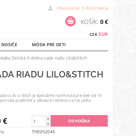
|
PRIHLÁSENIE
REGISTRÁCIA
KOŠÍK:
0 €
EUR
CZK
 NOSIČE
MÓDA PRE DETI
NAŠE SLUŽBY
O NÁKUPE
baby Detská 3-dielna sada riadu Lilo&Stitch
DA RIADU LILO&STITCH
adov Lilo a Stitch je špeciálne navrhnutá pre deti od 10
ponúka praktické a zábavné riešenie na čas jedla.
 €
ru
THE052045