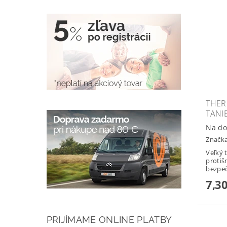
THER
TANI
Na do
Značk
Veľký t
proti
bezpeč
7,30
PRIJÍMAME ONLINE PLATBY