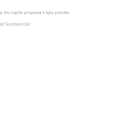
ý, kto napíše príspevok k tejto položke.
dať komentár