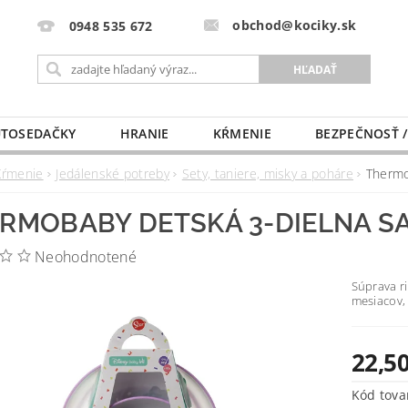
obchod@kociky.sk
0948 535 672
TOSEDAČKY
HRANIE
KŔMENIE
BEZPEČNOSŤ /
PÔRODNICE
MLIEKO A VÝŽIVA
PRE MAMIČKU
Kŕmenie
Jedálenské potreby
Sety, taniere, misky a poháre
Thermo
RMOBABY DETSKÁ 3-DIELNA SA
Neohodnotené
Súprava ri
mesiacov, 
22,50
Kód tova