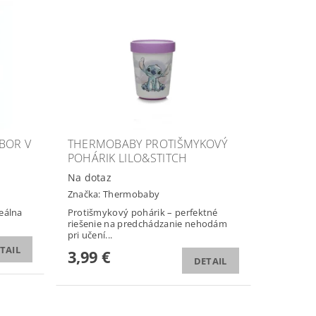
BOR V
THERMOBABY PROTIŠMYKOVÝ
POHÁRIK LILO&STITCH
Na dotaz
Značka:
Thermobaby
deálna
Protišmykový pohárik – perfektné
riešenie na predchádzanie nehodám
pri učení...
TAIL
3,99 €
DETAIL