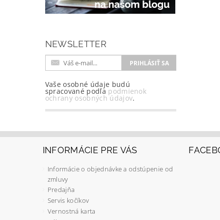
NEWSLETTER
Vaše osobné údaje budú
spracované podľa
podmienok
ochrany osobných údajov
.
INFORMÁCIE PRE VÁS
FACEB
Informácie o objednávke a odstúpenie od
zmluvy
Predajňa
Servis kočíkov
Vernostná karta