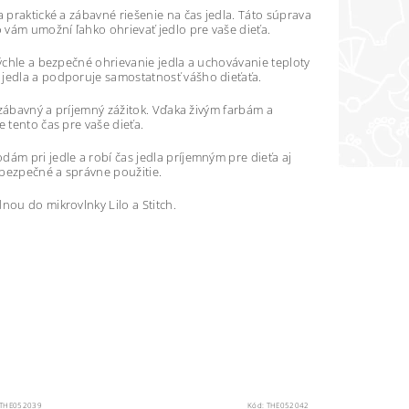
 praktické a zábavné riešenie na čas jedla. Táto súprava
o vám umožní ľahko ohrievať jedlo pre vaše dieťa.
rýchle a bezpečné ohrievanie jedla a uchovávanie teploty
 jedla a podporuje samostatnosť vášho dieťaťa.
í zábavný a príjemný zážitok. Vďaka živým farbám a
 tento čas pre vaše dieťa.
ám pri jedle a robí čas jedla príjemným pre dieťa aj
 bezpečné a správne použitie.
nou do mikrovlnky Lilo a Stitch.
THE052039
Kód:
THE052042