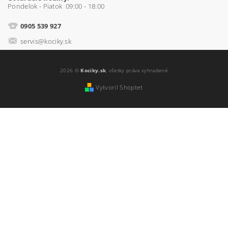
Pondelok - Piatok 09:00 - 18:00
0905 539 927
servis@kociky.sk
2026 ©
Kociky.sk
, všetky práva vyhradené
Vytvoril Shoptet