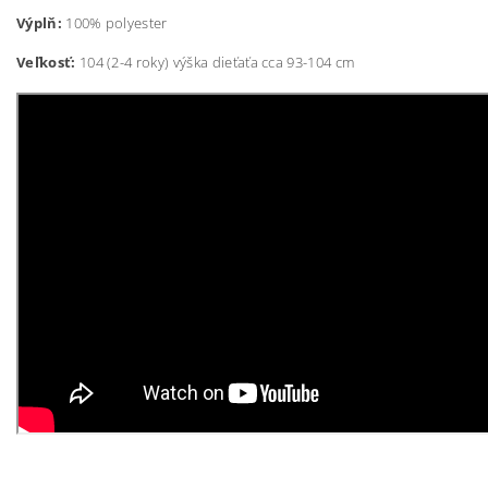
Výplň:
100% polyester
Veľkosť:
104 (2-4 roky) výška dieťaťa cca 93-104 cm