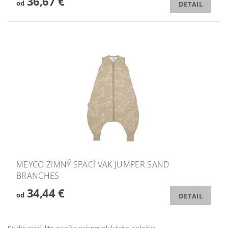
36,67 €
od
DETAIL
MEYCO ZIMNÝ SPACÍ VAK JUMPER SAND
BRANCHES
34,44 €
od
DETAIL
Buďte prvý, kto napíše príspevok k tejto položke.