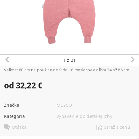
1
z 21
Veľkosť 80 cm na použitie od 9 do 18 mesiacov a dĺžka 74 až 86 cm
od 32,22 €
Značka
MEYCO
Kategória
Vybavenie do detskej izby
Otázka
Strážiť cenu