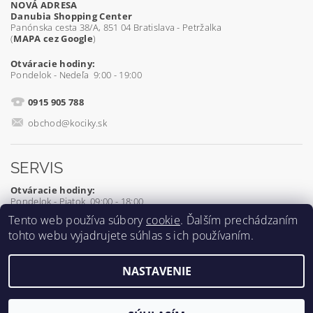
NOVÁ ADRESA
Danubia Shopping Center
Panónska cesta 38/A, 851 04 Bratislava - Petržalka
(
MAPA cez Google
)
Otváracie hodiny:
Pondelok - Nedeľa 9:00 - 19:00
0915 905 788
obchod@kociky.sk
SERVIS
Otváracie hodiny:
Pondelok - Piatok 09:00 - 18:00
Tento web používa súbory
cookie
. Ďalším prechádzaním
0905 539 927
tohto webu vyjadrujete súhlas s ich používaním.
servis@kociky.sk
NASTAVENIE
2026 ©
Kociky.sk
, všetky práva vyhradené
Vytvoril Shoptet