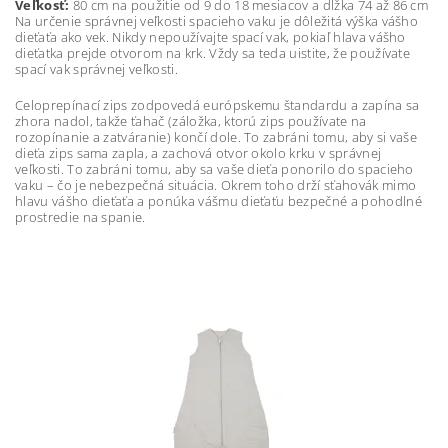
Veľkosť:
80 cm na použitie od 9 do 18 mesiacov a dĺžka 74 až 86 cm
Na určenie správnej veľkosti spacieho vaku je dôležitá výška vášho
dieťaťa ako vek. Nikdy nepoužívajte spací vak, pokiaľ hlava vášho
dieťatka prejde otvorom na krk. Vždy sa teda uistite, že používate
spací vak správnej veľkosti.
Celoprepínací zips zodpovedá európskemu štandardu a zapína sa
zhora nadol, takže ťahač (záložka, ktorú zips používate na
rozopínanie a zatváranie) končí dole. To zabráni tomu, aby si vaše
dieťa zips sama zapla, a zachová otvor okolo krku v správnej
veľkosti. To zabráni tomu, aby sa vaše dieťa ponorilo do spacieho
vaku – čo je nebezpečná situácia. Okrem toho drží sťahovák mimo
hlavu vášho dieťaťa a ponúka vášmu dieťaťu bezpečné a pohodlné
prostredie na spanie.