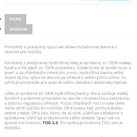
POPIS
DISKUSIA
Pohodlný a priedušný spací vak vďaka mušelínovej tkanine s
otvormi pre nožičky.
Vyrobený z predpranej hydrofilnej látky je vyrobený zo 100% mäkkej
bavlny a má výplň zo 100% polyesteru. Vďaka tomu je skvelý na jar a
jeseň a na chladnejšie zimné dni a noci. Hydrofilná bavlna veľmi
dobre dýcha, výborne absorbuje vlhkosť a veľmi rýchlo schne. To
udržuje prostredie pre spánok vášho dieťatka v dokonalej teplote.
Látka je vyrobená zo 100% hydrofilnej bavlny, ktorá zaisťuje mäkký
komfort a príjemné prostredie na spanie s dostatočnou ventiláciou
a dobrou reguláciou vlhkosti. Počas chladných nocí si vaše dieťa
môže strčiť nožičky do nožičiek. Dlhé rukávy tiež udržia bábätko
pekne v teple. Dlhý zips, ktorý ide až dole, uľahčuje obliekanie a
vyzliekanie, uľahčuje prebaľovanie vášho dieťaťa. Spací vak na
spanie má hodnotu
TOG 2,0
. Čím vyššia je hodnota TOG, tým je
teplejšia.