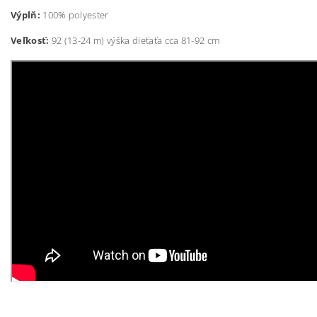
Výplň:
100% polyester
Veľkosť:
92 (13-24 m) výška dieťaťa cca 81-92 cm