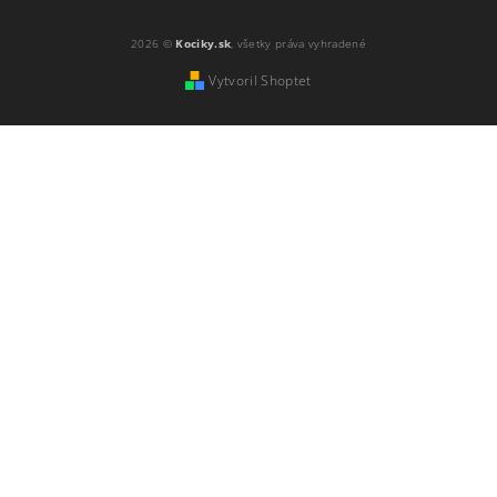
2026 ©
Kociky.sk
, všetky práva vyhradené
Vytvoril Shoptet