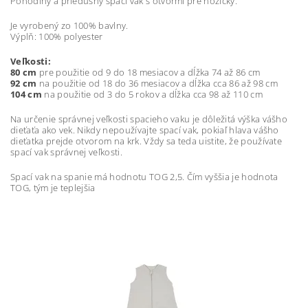
Pohodlný a priedušný spací vak s otvormi pre nožičky.
Je vyrobený zo 100% bavlny.
Výplň: 100% polyester
Veľkosti:
80 cm
pre použitie od 9 do 18 mesiacov a dĺžka 74 až 86 cm
92 cm
na použitie od 18 do 36 mesiacov a dĺžka cca 86 až 98 cm
104 cm
na použitie od 3 do 5 rokov a dĺžka cca 98 až 110 cm
Na určenie správnej veľkosti spacieho vaku je dôležitá výška vášho
dieťaťa ako vek. Nikdy nepoužívajte spací vak, pokiaľ hlava vášho
dieťatka prejde otvorom na krk. Vždy sa teda uistite, že používate
spací vak správnej veľkosti.
Spací vak na spanie má hodnotu TOG 2,5. Čím vyššia je hodnota
TOG, tým je teplejšia