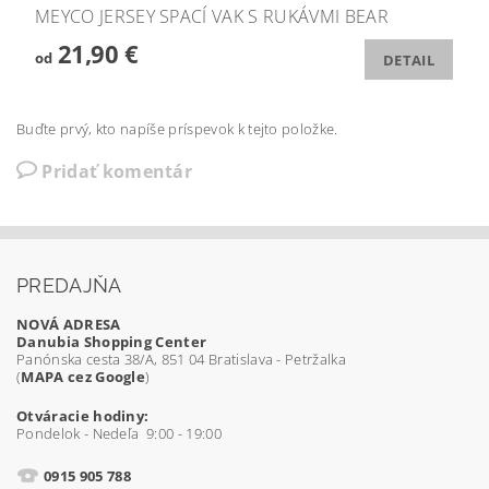
MEYCO JERSEY SPACÍ VAK S RUKÁVMI BEAR
21,90 €
od
DETAIL
Buďte prvý, kto napíše príspevok k tejto položke.
Pridať komentár
PREDAJŇA
NOVÁ ADRESA
Danubia Shopping Center
Panónska cesta 38/A, 851 04 Bratislava - Petržalka
(
MAPA cez Google
)
Otváracie hodiny:
Pondelok - Nedeľa 9:00 - 19:00
0915 905 788