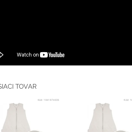
SIACI TOVAR
Kód:
1841874606
Kód:
1