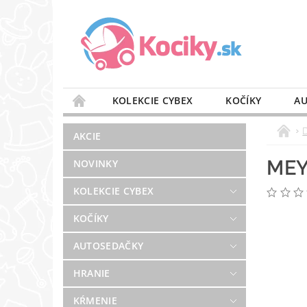
KOLEKCIE CYBEX
KOČÍKY
AU
STAROSTLIVOSŤ O VZDUCH
VÝBAVA DO 
AKCIE
BLOG
PREDAJŇA
KONTAKT
MEY
NOVINKY
KOLEKCIE CYBEX
KOČÍKY
AUTOSEDAČKY
HRANIE
KŔMENIE