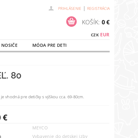
|
PRIHLÁSENIE
REGISTRÁCIA
KOŠÍK:
0 €
EUR
CZK
 NOSIČE
MÓDA PRE DETI
NAŠE SLUŽBY
O NÁKUPE
Ľ. 80
 je vhodná pre detičky s výškou cca. 69-80cm.
 €
MEYCO
a
Vybavenie do detskej izby