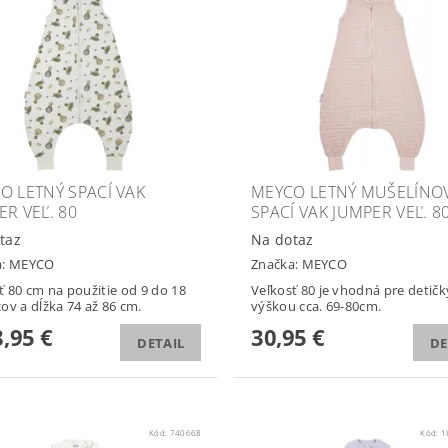
O LETNÝ SPACÍ VAK
MEYCO LETNÝ MUŠELÍNO
ER VEĽ. 80
SPACÍ VAK JUMPER VEĽ. 8
taz
Na dotaz
a:
MEYCO
Značka:
MEYCO
ť 80 cm na použitie od 9 do 18
Veľkosť 80 je vhodná pre detičk
ov a dĺžka 74 až 86 cm.
výškou cca. 69-80cm.
,95 €
30,95 €
DETAIL
DE
Kód:
740668
Kód:
1