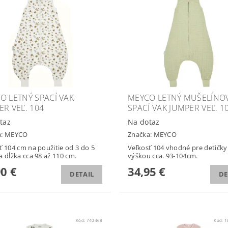
O LETNÝ SPACÍ VAK
MEYCO LETNÝ MUŠELÍNO
ER VEĽ. 104
SPACÍ VAK JUMPER VEĽ. 1
taz
Na dotaz
a:
MEYCO
Značka:
MEYCO
ť 104 cm na použitie od 3 do 5
Veľkosť 104 vhodné pre detičky
a dĺžka cca 98 až 110 cm.
výškou cca. 93-104cm.
90 €
34,95 €
DETAIL
DE
Kód:
740468
Kód:
1