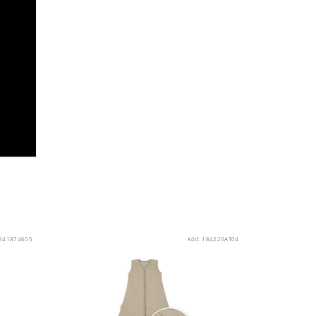
841874605
Kód:
184220AT04