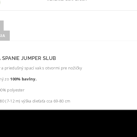
SIA
 SPANIE JUMPER SLUB
a priedušný spací vak s otvormi pre nožičky
ený zo
100% bavlny.
0% polyester
80 (7-12 m) výška dieťaťa cca 69-80 cm