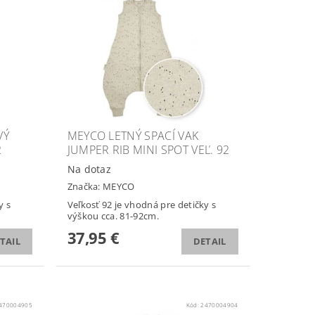
VÝ
MEYCO LETNÝ SPACÍ VAK
2
JUMPER RIB MINI SPOT VEĽ. 92
Na dotaz
Značka:
MEYCO
y s
Veľkosť 92 je vhodná pre detičky s
výškou cca. 81-92cm.
37,95 €
TAIL
DETAIL
470004905
Kód:
2470004904