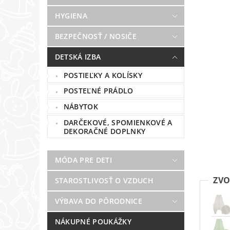
HYGIENA
BEZPEČNOSŤ / NOSIČE
DETSKÁ IZBA
POSTIEĽKY A KOLÍSKY
POSTEĽNÉ PRÁDLO
NÁBYTOK
DARČEKOVÉ, SPOMIENKOVÉ A
DEKORAČNÉ DOPLNKY
MÓDA PRE DETI
ZVO
STAROSTLIVOSŤ O VZDUCH
VÝBAVA DO PÔRODNICE
NÁKUPNÉ POUKÁŽKY