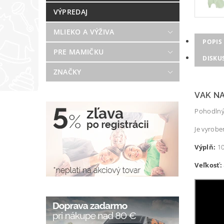
VÝPREDAJ
MLIEKO A VÝŽIVA
POPIS
PRE MAMIČKU
DISKU
ZNAČKY
VAK NA
Pohodlný 
Je vyrob
Výplň:
10
Veľkosť: