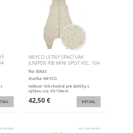
VÝ
MEYCO LETNÝ SPACÍ VAK
04
JUMPER RIB MINI SPOT VEĽ. 104
Na dotaz
Značka:
MEYCO
 s
Veľkosť 104 vhodné pre detičky s
výškou cca. 93-104cm.
42,50 €
TAIL
DETAIL
850003304
Kód:
2361884304