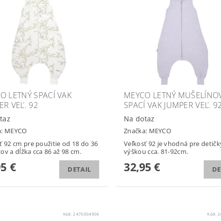
O LETNÝ SPACÍ VAK
MEYCO LETNÝ MUŠELÍNO
ER VEĽ. 92
SPACÍ VAK JUMPER VEĽ. 9
taz
Na dotaz
a:
MEYCO
Značka:
MEYCO
ť 92 cm pre použitie od 18 do 36
Veľkosť 92 je vhodná pre detičk
ov a dĺžka cca 86 až 98 cm.
výškou cca. 81-92cm.
95 €
32,95 €
DETAIL
DE
Kód:
2470004906
Kód:
2