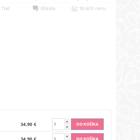
Tlač
Otázka
Strážiť cenu
34,90 €
34,90 €