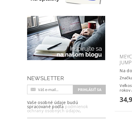
MEYC
JUMP
Na do
Značk
NEWSLETTER
Veľkos
rokov 
34,
Vaše osobné údaje budú
spracované podľa
podmienok
ochrany osobných údajov
.