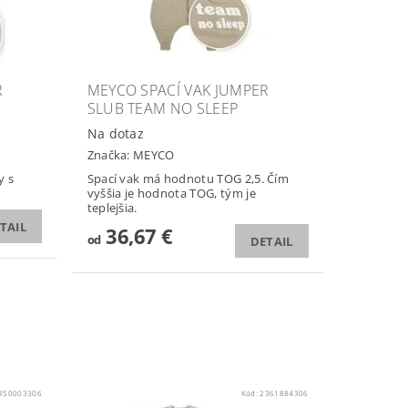
R
MEYCO SPACÍ VAK JUMPER
SLUB TEAM NO SLEEP
Na dotaz
Značka:
MEYCO
y s
Spací vak má hodnotu TOG 2,5. Čím
vyššia je hodnota TOG, tým je
teplejšia.
TAIL
36,67 €
od
DETAIL
850003306
Kód:
2361884306