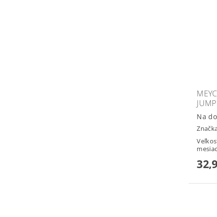
MEYC
JUMP
Na do
Značk
Veľkos
mesiac
32,