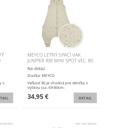
VÝ
MEYCO LETNÝ SPACÍ VAK
0
JUMPER RIB MINI SPOT VEĽ. 80
Na dotaz
Značka:
MEYCO
y s
Veľkosť 80 je vhodná pre detičky s
výškou cca. 69-80cm.
34,95 €
TAIL
DETAIL
850003305
Kód:
2361884305