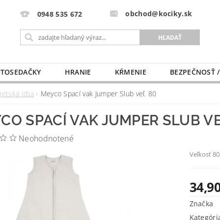
obchod@kociky.sk
0948 535 672
TOSEDAČKY
HRANIE
KŔMENIE
BEZPEČNOSŤ /
PÔRODNICE
MLIEKO A VÝŽIVA
PRE MAMIČKU
Detská izba
Meyco Spací vak Jumper Slub veľ. 80
CO SPACÍ VAK JUMPER SLUB VE
Neohodnotené
Veľkosť 80
34,90
Značka
Kategóri