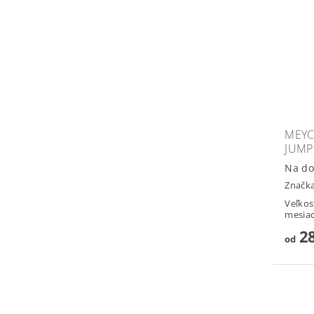
MEYC
JUMP
Na do
Značk
Veľkos
mesiac
28
od