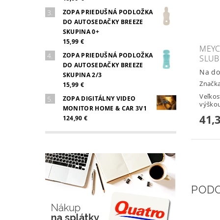
ZOPA PRIEDUŠNÁ PODLOŽKA
DO AUTOSEDAČKY BREEZE
SKUPINA 0+
15,99 €
MEYC
ZOPA PRIEDUŠNÁ PODLOŽKA
SLUB
DO AUTOSEDAČKY BREEZE
Na do
SKUPINA 2/3
Značk
15,99 €
Veľkos
ZOPA DIGITÁLNY VIDEO
výškou
MONITOR HOME & CAR 3V1
41,
124,90 €
POD