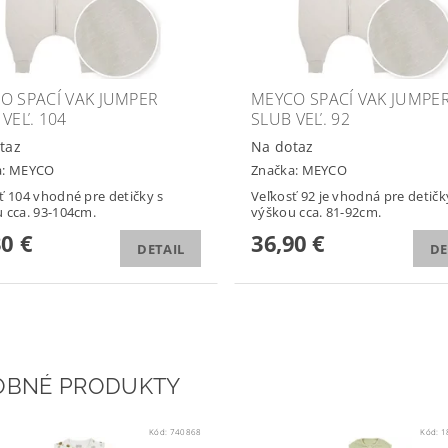
O SPACÍ VAK JUMPER
MEYCO SPACÍ VAK JUMPE
 VEĽ. 104
SLUB VEĽ. 92
taz
Na dotaz
a:
MEYCO
Značka:
MEYCO
ť 104 vhodné pre detičky s
Veľkosť 92 je vhodná pre detičk
 cca. 93-104cm.
výškou cca. 81-92cm.
30 €
36,90 €
DETAIL
DE
OBNÉ PRODUKTY
Kód:
740868
Kód:
1