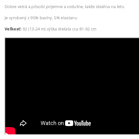
Dobre vetrá a pôsobí príjemne a vzdušne, takže ideálna na leto.
Je vyrobený z 95% bavlny, 5% elastanu
Veľkosť:
92 (13-24 m) výška dieťaťa cca 81-92 cm