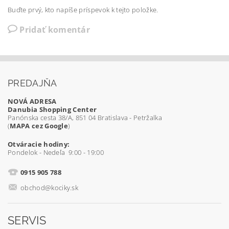
Buďte prvý, kto napíše príspevok k tejto položke.
Pridať komentár
PREDAJŇA
NOVÁ ADRESA
Danubia Shopping Center
Panónska cesta 38/A, 851 04 Bratislava - Petržalka
(
MAPA cez Google
)
Otváracie hodiny:
Pondelok - Nedeľa 9:00 - 19:00
0915 905 788
obchod@kociky.sk
SERVIS