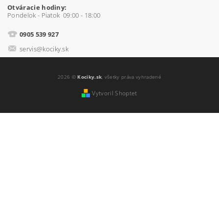
Otváracie hodiny:
Pondelok - Piatok 09:00 - 18:00
0905 539 927
servis@kociky.sk
2026 ©
Kociky.sk
, všetky práva vyhradené
Vytvoril Shoptet