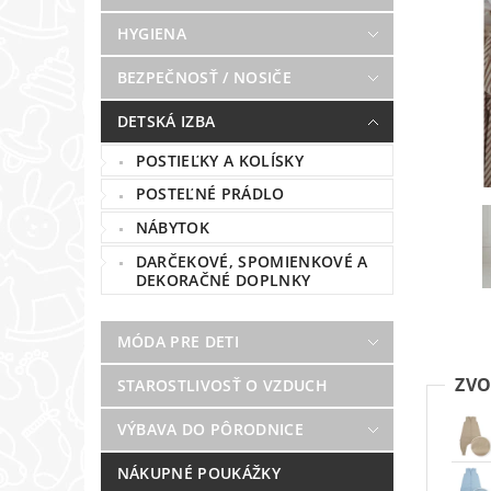
HYGIENA
BEZPEČNOSŤ / NOSIČE
DETSKÁ IZBA
POSTIEĽKY A KOLÍSKY
POSTEĽNÉ PRÁDLO
NÁBYTOK
DARČEKOVÉ, SPOMIENKOVÉ A
DEKORAČNÉ DOPLNKY
MÓDA PRE DETI
ZVO
STAROSTLIVOSŤ O VZDUCH
VÝBAVA DO PÔRODNICE
NÁKUPNÉ POUKÁŽKY