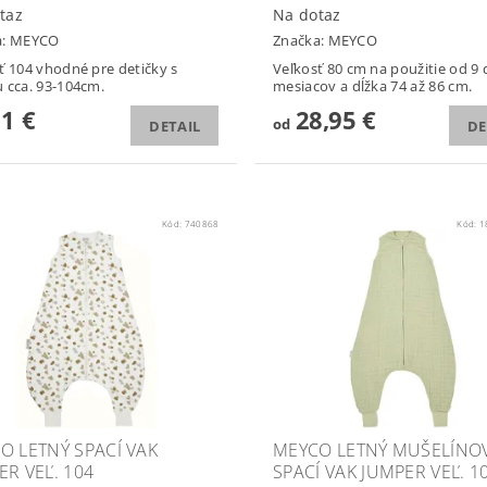
taz
Na dotaz
a:
MEYCO
Značka:
MEYCO
ť 104 vhodné pre detičky s
Veľkosť 80 cm na použitie od 9 
 cca. 93-104cm.
mesiacov a dĺžka 74 až 86 cm.
11 €
28,95 €
od
DETAIL
DE
Kód:
740868
Kód:
1
O LETNÝ SPACÍ VAK
MEYCO LETNÝ MUŠELÍNO
ER VEĽ. 104
SPACÍ VAK JUMPER VEĽ. 1