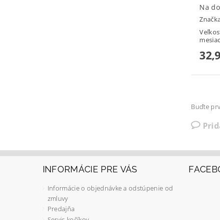
Na do
Značk
Veľkos
mesiac
32,
Buďte prv
Pri
INFORMÁCIE PRE VÁS
FACEB
Informácie o objednávke a odstúpenie od
zmluvy
Predajňa
Servis kočíkov