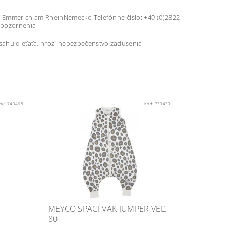
6 Emmerich am RheinNemecko Telefónne číslo: +49 (0)2822
upozornenia
osahu dieťaťa, hrozí nebezpečenstvo zadusenia.
ód:
740468
Kód:
730430
MEYCO SPACÍ VAK JUMPER VEĽ.
80