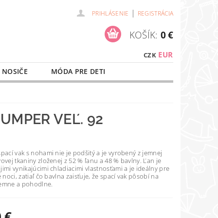
|
PRIHLÁSENIE
REGISTRÁCIA
KOŠÍK:
0 €
EUR
CZK
 NOSIČE
MÓDA PRE DETI
NAŠE SLUŽBY
O NÁKUPE
UMPER VEĽ. 92
pací vak s nohami nie je podšitý a je vyrobený z jemnej
ovej tkaniny zloženej z 52 % ľanu a 48 % bavlny. Ľan je
imi vynikajúcimi chladiacimi vlastnosťami a je ideálny pre
é noci, zatiaľ čo bavlna zaisťuje, že spací vak pôsobí na
jemne a pohodlne.
 €