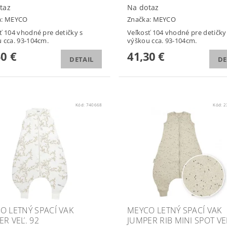
taz
Na dotaz
a:
MEYCO
Značka:
MEYCO
ť 104 vhodné pre detičky s
Veľkosť 104 vhodné pre detičky
 cca. 93-104cm.
výškou cca. 93-104cm.
50 €
41,30 €
DETAIL
DE
Kód:
740668
Kód:
2
O LETNÝ SPACÍ VAK
MEYCO LETNÝ SPACÍ VAK
ER VEĽ. 92
JUMPER RIB MINI SPOT VE