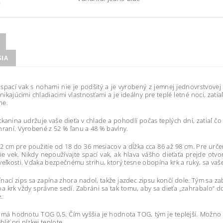
SIA
spací vak s nohami nie je podšitý a je vyrobený z jemnej jednovrstvovej
ynikajúcimi chladiacimi vlastnosťami a je ideálny pre teplé letné noci, zat
ne.
kanina udržuje vaše dieťa v chlade a pohodlí počas teplých dní, zatiaľ č
hraní. Vyrobené z 52 % ľanu a 48 % bavlny.
92 cm pre použitie od 18 do 36 mesiacov a dĺžka cca 86 až 98 cm. Pre urče
nie vek. Nikdy nepoužívajte spací vak, ak hlava vášho dieťaťa prejde otvo
veľkosti. Vďaka bezpečnému strihu, ktorý tesne obopína krk a ruky, sa v
nací zips sa zapína zhora nadol, takže jazdec zipsu končí dole. Tým sa za
na krk vždy správne sedí. Zabráni sa tak tomu, aby sa dieťa „zahrabalo“ d
é.
 má hodnotu TOG 0,5. Čím vyššia je hodnota TOG, tým je teplejší. Možno 
iť pri nízkej teplote.