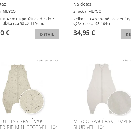
taz
Na dotaz
a:
MEYCO
Značka:
MEYCO
ť 104 cm na použitie od 3 do 5
Veľkosť 104 vhodné pre detičky
a dĺžka cca 98 až 110 cm.
výškou cca. 93-104cm.
90 €
34,95 €
DETAIL
DE
Kód:
2361884306
Kód:
1
O LETNÝ SPACÍ VAK
MEYCO SPACÍ VAK JUMPE
R RIB MINI SPOT VEĽ. 104
SLUB VEĽ. 104