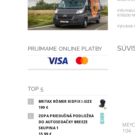
Informác
976500 h
Výrobok n
SÚVI
PRIJÍMAME ONLINE PLATBY
TOP 5
BRITAX RÖMER KIDFIX I-SIZE
199 €
ZOPA PRIEDUŠNÁ PODLOŽKA
DO AUTOSEDAČKY BREEZE
MEYC
SKUPINA 1
104
15,99 €