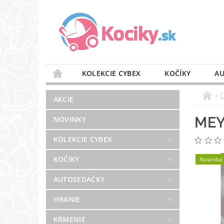
KOLEKCIE CYBEX
KOČÍKY
AU
STAROSTLIVOSŤ O VZDUCH
VÝBAVA DO 
AKCIE
BLOG
PREDAJŇA
KONTAKT
MEY
NOVINKY
KOLEKCIE CYBEX
KOČÍKY
Novinka
AUTOSEDAČKY
HRANIE
KŔMENIE