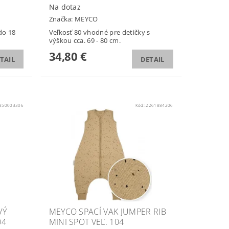
Na dotaz
Značka:
MEYCO
do 18
Veľkosť 80 vhodné pre detičky s
výškou cca. 69 - 80 cm.
34,80 €
TAIL
DETAIL
850003306
Kód:
2261884206
VÝ
MEYCO SPACÍ VAK JUMPER RIB
04
MINI SPOT VEĽ. 104