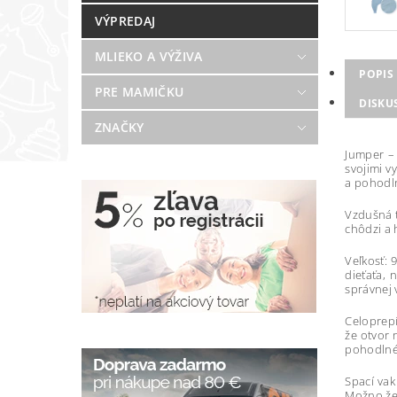
VÝPREDAJ
MLIEKO A VÝŽIVA
POPIS
PRE MAMIČKU
DISKU
ZNAČKY
Jumper – 
svojimi v
a pohodl
Vzdušná t
chôdzi a 
Veľkosť: 
dieťaťa, 
správnej 
Celoprepí
že otvor 
pohodln
Spací vak
Možno žehl