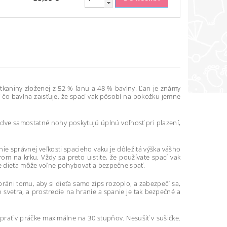
 tkaniny zloženej z 52 % ľanu a 48 % bavlny. Ľan je známy
iaľ čo bavlna zaisťuje, že spací vak pôsobí na pokožku jemne
o dve samostatné nohy poskytujú úplnú voľnosť pri plazení,
nie správnej veľkosti spacieho vaku je dôležitá výška vášho
rom na krku. Vždy sa preto uistite, že používate spací vak
aše dieťa môže voľne pohybovať a bezpečne spať.
bráni tomu, aby si dieťa samo zips rozoplo, a zabezpečí sa,
o svetra, a prostredie na hranie a spanie je tak bezpečné a
prať v práčke maximálne na 30 stupňov. Nesušiť v sušičke.