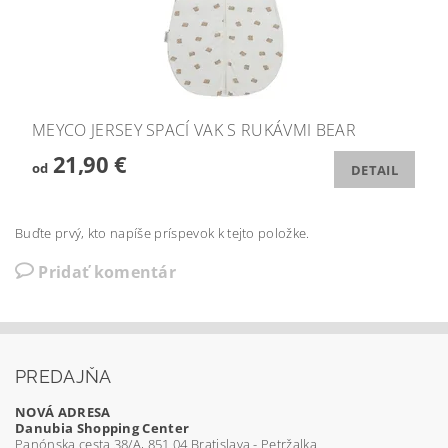
MEYCO JERSEY SPACÍ VAK S RUKÁVMI BEAR
21,90 €
od
DETAIL
Buďte prvý, kto napíše príspevok k tejto položke.
Pridať komentár
PREDAJŇA
NOVÁ ADRESA
Danubia Shopping Center
Panónska cesta 38/A, 851 04 Bratislava - Petržalka