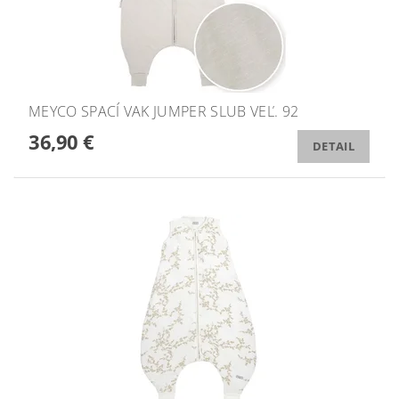
MEYCO SPACÍ VAK JUMPER SLUB VEĽ. 92
36,90 €
DETAIL