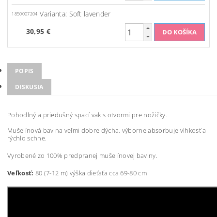
Varianta: Soft lavender
1850007204
30,95 €
POPIS
DISKUSIA
Pohodlný a priedušný spací vak s otvormi pre nožičky.
Mušelínová bavlna veľmi dobre dýcha, výborne absorbuje vlhkosť a
rýchlo schne.
Vyrobené zo 100% predpranej mušelínovej bavlny.
Veľkosť:
80 (7-12 m) výška dieťaťa cca 69-80 cm