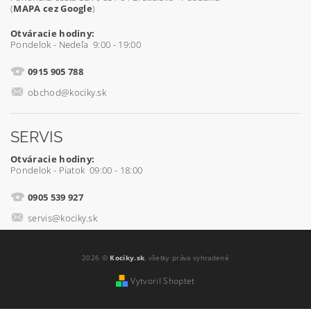
(
MAPA cez Google
)
Otváracie hodiny:
Pondelok - Nedeľa 9:00 - 19:00
0915 905 788
obchod@kociky.sk
SERVIS
Otváracie hodiny:
Pondelok - Piatok 09:00 - 18:00
0905 539 927
servis@kociky.sk
2026 ©
Kociky.sk
, všetky práva vyhradené
Vytvoril Shoptet