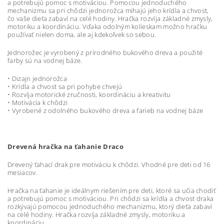
a potrebujú pomoc s motiváciou. Pomocou jednoduchého
mechanizmu sa pri chôdzi jednorožca mihajú jeho krídla a chvost,
čo vaše dieťa zabaví na celé hodiny. Hračka rozvíja základné zmysly,
motoriku a koordináciu. Vďaka odolným kolieskam možno hračku
používať nielen doma, ale aj kdekoľvek so sebou.
Jednorožec je vyrobený z prírodného bukového dreva a použité
farby sú na vodnej báze.
• Dizajn jednorožca
• Krídla a chvost sa pri pohybe chvejú
• Rozvíja motorické zručnosti, koordináciu a kreativitu
• Motivácia k chôdzi
• Vyrobené z odolného bukového dreva a farieb na vodnej báze
Drevená hračka na ťahanie Draco
Drevený ťahací drak pre motiváciu k chôdzi. Vhodné pre deti od 16
mesiacov.
Hračka na ťahanie je ideálnym riešením pre deti, ktoré sa učia chodiť
a potrebujú pomoc s motiváciou. Pri chôdzi sa krídla a chvost draka
rozkývajú pomocou jednoduchého mechanizmu, ktorý dieťa zabaví
na celé hodiny. Hračka rozvíja základné zmysly, motoriku a
koordináciu.