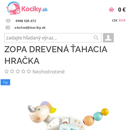
0 €
EUR
CZK
0948 535 672
obchod@kociky.sk
ZOPA DREVENÁ ŤAHACIA
HRAČKA
Neohodnotené
Tip