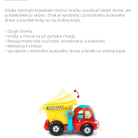
Vďaka odolným kolieskam možno hračku používať nielen doma, ale
aj kdekoľvek so sebou. Drak je vyrobený z prírodného bukového
dreva a použité farby sú na vodnej báze.
• Dizajn drieňa
• Krídla a chvost sa pri pohybe chvejú
• Rozvíja motorické zručnosti, koordináciu a kreativitu
• Motivácia k chôdzi
• Vyrobené z odolného bukového dreva a farieb na vodnej báze