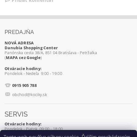
PREDAJŇA
NOVÁ ADRESA
Danubia Shopping Center
Panónska cesta 38/A, 851 04 Bratislava - Petržalka
(
MAPA cez Google
)
Otváracie hodiny:
Pondelok - Nedeľa 9:00 - 19:00
0915 905 788
obchod@kociky.sk
SERVIS
Otváracie hodiny:
Pondelok - Piatok 09:00 - 18:00