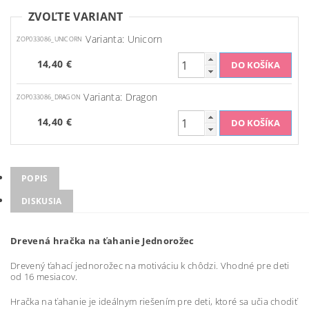
ZVOĽTE VARIANT
Varianta: Unicorn
ZOP033086_UNICORN
14,40 €
Varianta: Dragon
ZOP033086_DRAGON
14,40 €
POPIS
DISKUSIA
Drevená hračka na ťahanie Jednorožec
Drevený ťahací jednorožec na motiváciu k chôdzi. Vhodné pre deti
od 16 mesiacov.
Hračka na ťahanie je ideálnym riešením pre deti, ktoré sa učia chodiť