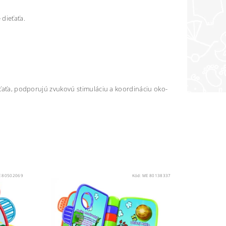
dieťaťa.
ieťaťa, podporujú zvukovú stimuláciu a koordináciu oko-
 80502069
Kód:
ME 80138337