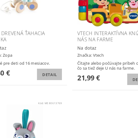
 DREVENÁ ŤAHACIA
VTECH INTERAKTÍVNA KNI
ČKA
NÁS NA FARME
taz
Na dotaz
a:
Zopa
Značka:
Vtech
 pre deti od 16 mesiacov.
Čítajte alebo počúvajte príbeh 
čo sa tiež deje U nás na farme.
40 €
DETAIL
21,99 €
DE
Kód:
ME 80613769