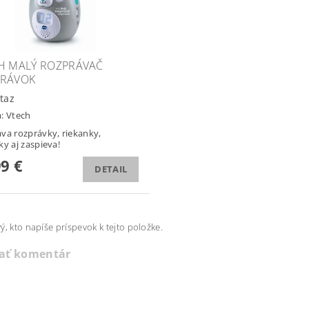
H MALÝ ROZPRÁVAČ
RÁVOK
taz
a:
Vtech
va rozprávky, riekanky,
ky aj zaspieva!
99 €
DETAIL
ý, kto napíše príspevok k tejto položke.
dať komentár