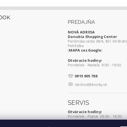
OOK
PREDAJŇA
NOVÁ ADRESA
Danubia Shopping Center
Panónska cesta 38/A, 851 04 Bratis
Petržalka
(
MAPA cez Google
)
Otváracie hodiny:
Pondelok - Nedeľa 9:00 - 19:00
0915 905 788
obchod@kociky.sk
SERVIS
Otváracie hodiny:
Pondelok - Piatok 09:00 - 18:00