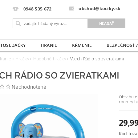
obchod@kociky.sk
0948 535 672
TOSEDAČKY
HRANIE
KŔMENIE
BEZPEČNOSŤ /
PÔRODNICE
MLIEKO A VÝŽIVA
PRE MAMIČKU
Hranie
Hračky
Hudobné hračky
Vtech Rádio so zvieratkami
CH RÁDIO SO ZVIERATKAMI
Neohodnotené
Obsahuje t
country h
29,99
Kód tova