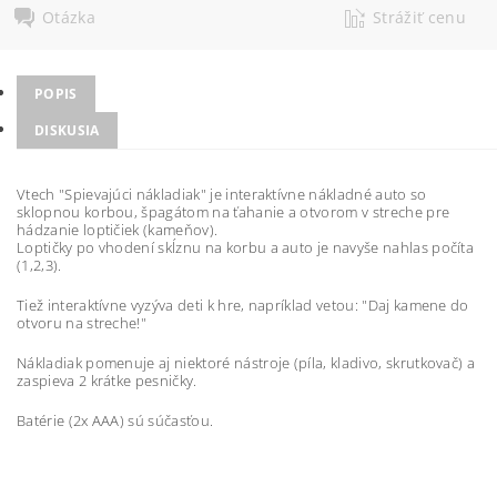
Otázka
Strážiť cenu
POPIS
DISKUSIA
Vtech "Spievajúci nákladiak" je interaktívne nákladné auto so
sklopnou korbou, špagátom na ťahanie a otvorom v streche pre
hádzanie loptičiek (kameňov).
Loptičky po vhodení skĺznu na korbu a auto je navyše nahlas počíta
(1,2,3).
Tiež interaktívne vyzýva deti k hre, napríklad vetou: "Daj kamene do
otvoru na streche!"
Nákladiak pomenuje aj niektoré nástroje (píla, kladivo, skrutkovač) a
zaspieva 2 krátke pesničky.
Batérie (2x AAA) sú súčasťou.