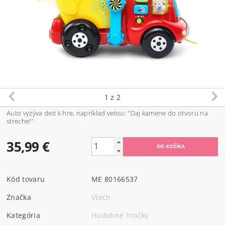
1
z 2
Auto vyzýva deti k hre, napríklad vetou: "Daj kamene do otvoru na
streche!"
35,99 €
Kód tovaru
ME 80166537
Značka
Vtech
Kategória
Hudobné hračky