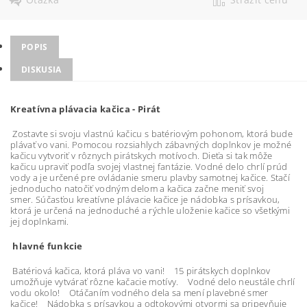
POPIS
DISKUSIA
Kreatívna plávacia kačica - Pirát
Zostavte si svoju vlastnú kačicu s batériovým pohonom, ktorá bude
plávať vo vani. Pomocou rozsiahlych zábavných doplnkov je možné
kačicu vytvoriť v rôznych pirátskych motívoch. Dieťa si tak môže
kačicu upraviť podľa svojej vlastnej fantázie. Vodné delo chrlí prúd
vody a je určené pre ovládanie smeru plavby samotnej kačice. Stačí
jednoducho natočiť vodným delom a kačica začne meniť svoj
smer. Súčasťou kreatívne plávacie kačice je nádobka s prísavkou,
ktorá je určená na jednoduché a rýchle uloženie kačice so všetkými
jej doplnkami.
hlavné funkcie
Batériová kačica, ktorá pláva vo vani! 15 pirátskych doplnkov
umožňuje vytvárať rôzne kačacie motívy. Vodné delo neustále chrlí
vodu okolo! Otáčaním vodného dela sa mení plavebné smer
kačice! Nádobka s prísavkou a odtokovými otvormi sa pripevňuje