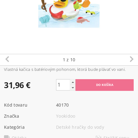
1
z 10
Vlastná kačica s batériovým pohonom, ktorá bude plávať vo vani.
31,96 €
Kód tovaru
40170
Značka
Yookidoo
Kategória
Detské hračky do vody
Otázka
Strážiť cenu