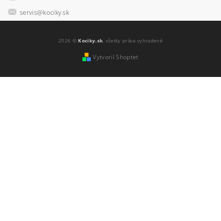
servis@kociky.sk
2026 ©
Kociky.sk
, všetky práva vyhradené
Vytvoril Shoptet