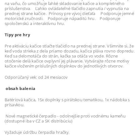
na vaňu, čo umožňuje ľahké skladovanie kačice a kompletného
príslušenstva. Ľahko ovládateľné tlačidlo zapnutia / vypnutia na
prednej strane kačice. Prínosy pre vývoj dieťaťa Podporuje jemné
motorické zručnosti. Podporuje nápaditú hru. Podporuje
spoločenskú a interaktívnu hru.
Tipy pre hry
Pre aktiváciu kačice stlačte tlačidlo na prednej strane. Všimnite si, že
keď voda strieka z dela priamo dozadu, kačica pláva rovno dopredu.
Keď sa delomotáča do strán, kačka sa otáča vo vode. Rôzne
otočenie delá kačice ovplyvní jej plávanie. Vytvárajte rôzne motívy
kačice vložením príslušných doplnkov do jednotlivých otvorov.
Odporúčaný vek: od 24 mesiacov
obsah balenia
Batériová kačica, 15x doplnky s pirátskou tematikou, 1x nádobka s
prísavkou.
Nové magnetické čerpadlo - odolnejšie proti vodnému kameňu
(dostupné iba v CZ a SK distribúciu)
Vyžaduje údržbu čerpadla hračky.