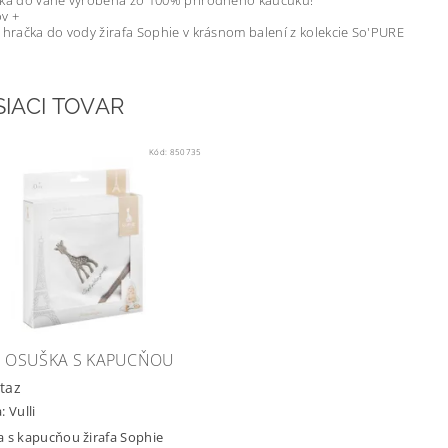
čka do vane vyrobená zo 100% prírodného kaučuku!
v +
 hračka do vody žirafa Sophie v krásnom balení z kolekcie So'PURE
SIACI TOVAR
Kód:
850735
I OSUŠKA S KAPUCŇOU
taz
a:
Vulli
 s kapucňou žirafa Sophie