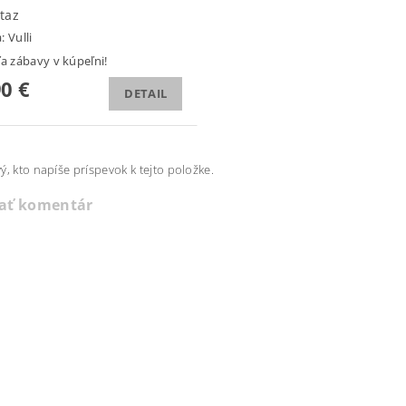
taz
a:
Vulli
ľa zábavy v kúpeľni!
90 €
DETAIL
ý, kto napíše príspevok k tejto položke.
dať komentár