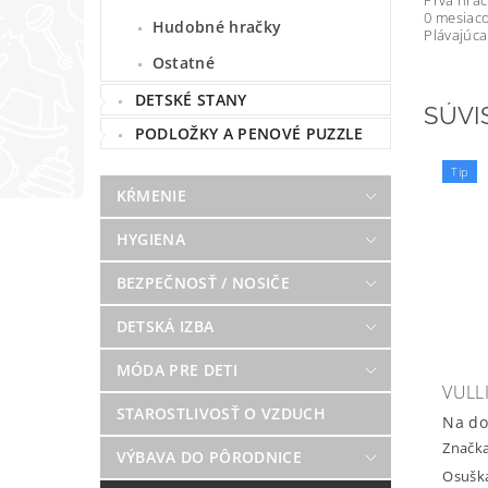
Prvá hra
0 mesiaco
Hudobné hračky
Plávajúca
Ostatné
DETSKÉ STANY
SÚVI
PODLOŽKY A PENOVÉ PUZZLE
Tip
KŔMENIE
HYGIENA
BEZPEČNOSŤ / NOSIČE
DETSKÁ IZBA
MÓDA PRE DETI
VULL
STAROSTLIVOSŤ O VZDUCH
Na do
Značk
VÝBAVA DO PÔRODNICE
Osuška