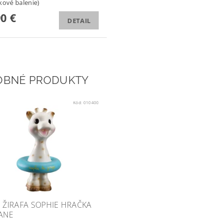
kové balenie)
90 €
DETAIL
OBNÉ PRODUKTY
Kód:
010400
I ŽIRAFA SOPHIE HRAČKA
ANE