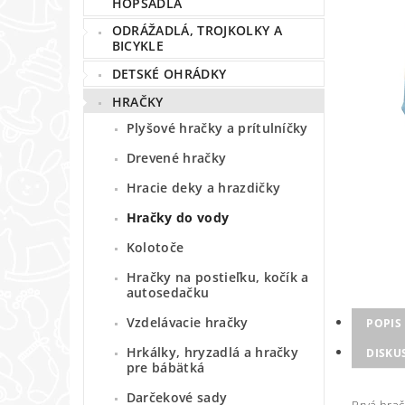
HOPSADLÁ
ODRÁŽADLÁ, TROJKOLKY A
BICYKLE
DETSKÉ OHRÁDKY
HRAČKY
Plyšové hračky a prítulníčky
Drevené hračky
Hracie deky a hrazdičky
Hračky do vody
Kolotoče
Hračky na postieľku, kočík a
autosedačku
Vzdelávacie hračky
POPIS
Hrkálky, hryzadlá a hračky
DISKU
pre bábätká
Darčekové sady