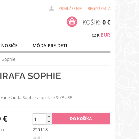
|
PRIHLÁSENIE
REGISTRÁCIA
KOŠÍK:
0 €
EUR
CZK
 NOSIČE
MÓDA PRE DETI
NAŠE SLUŽBY
O NÁKUPE
a Sophie
IRAFA SOPHIE
 vane žirafa Sophie z kolekcie So'PURE
 €
ru
220118
Vulli