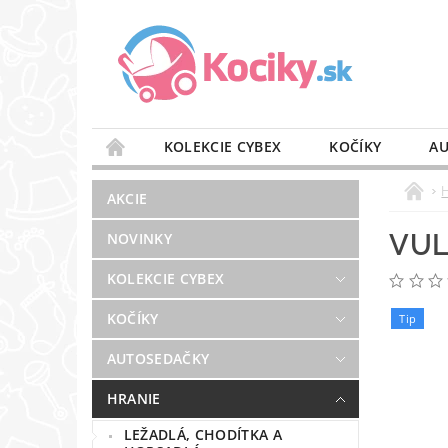
KOLEKCIE CYBEX
KOČÍKY
AU
STAROSTLIVOSŤ O VZDUCH
VÝBAVA DO 
AKCIE
BLOG
PREDAJŇA
KONTAKT
VUL
NOVINKY
KOLEKCIE CYBEX
KOČÍKY
Tip
AUTOSEDAČKY
HRANIE
LEŽADLÁ, CHODÍTKA A