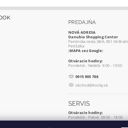
OOK
PREDAJŇA
NOVÁ ADRESA
Danubia Shopping Center
Panónska cesta 38/A, 851 04 Bratis
Petržalka
(
MAPA cez Google
)
Otváracie hodiny:
Pondelok - Nedeľa 9:00 - 19:00
0915 905 788
obchod@kociky.sk
SERVIS
Otváracie hodiny:
Pondelok - Piatok 09:00 - 18:00