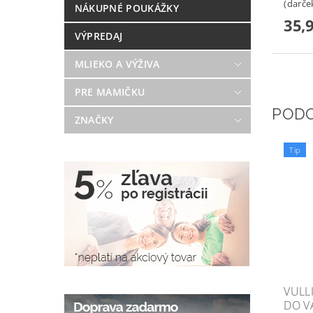
(darče
NÁKUPNÉ POUKÁŽKY
35,
VÝPREDAJ
MLIEKO A VÝŽIVA
PRE MAMIČKU
POD
ZNAČKY
Tip
VULL
DO V