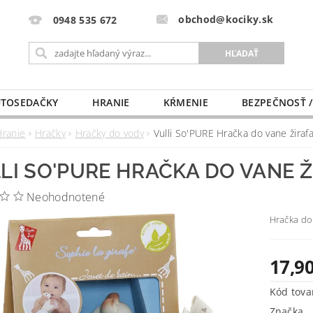
obchod@kociky.sk
0948 535 672
TOSEDAČKY
HRANIE
KŔMENIE
BEZPEČNOSŤ /
PÔRODNICE
MLIEKO A VÝŽIVA
PRE MAMIČKU
Hranie
Hračky
Hračky do vody
Vulli So'PURE Hračka do vane žiraf
LI SO'PURE HRAČKA DO VANE Ž
Neohodnotené
Hračka do
17,90
Kód tova
Značka