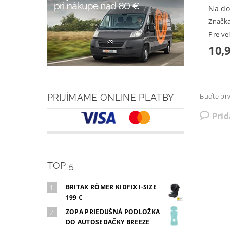
Na do
Značk
Pre ve
10,
Buďte prv
PRIJÍMAME ONLINE PLATBY
Pri
TOP 5
BRITAX RÖMER KIDFIX I-SIZE
199 €
ZOPA PRIEDUŠNÁ PODLOŽKA
DO AUTOSEDAČKY BREEZE