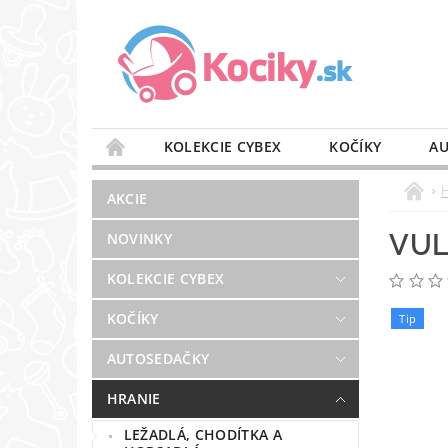
KOLEKCIE CYBEX
KOČÍKY
AU
STAROSTLIVOSŤ O VZDUCH
VÝBAVA DO 
AKCIE
BLOG
PREDAJŇA
KONTAKT
VUL
NOVINKY
KOLEKCIE CYBEX
KOČÍKY
Tip
AUTOSEDAČKY
HRANIE
LEŽADLÁ, CHODÍTKA A