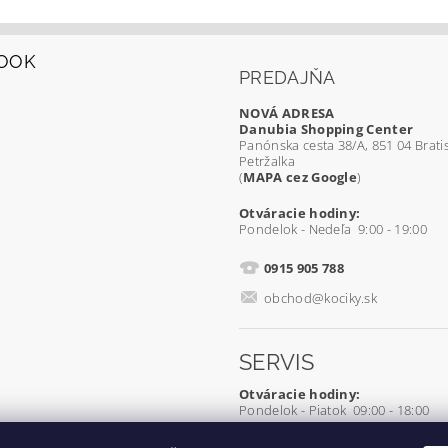
OOK
PREDAJŇA
NOVÁ ADRESA
Danubia Shopping Center
Panónska cesta 38/A, 851 04 Bratis
Petržalka
(
MAPA cez Google
)
Otváracie hodiny:
Pondelok - Nedeľa 9:00 - 19:00
0915 905 788
obchod@kociky.sk
SERVIS
Otváracie hodiny:
Pondelok - Piatok 09:00 - 18:00