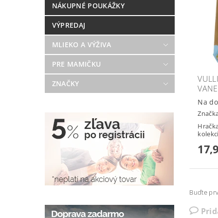
NÁKUPNÉ POUKÁŽKY
VÝPREDAJ
MLIEKO A VÝŽIVA
PRE MAMIČKU
VULL
ZNAČKY
VANE
Na do
Značk
Hračka
kolekc
17,
Buďte prv
Pri