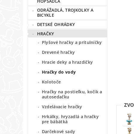
HOPSADLÁ
ODRÁŽADLÁ, TROJKOLKY A
BICYKLE
DETSKÉ OHRÁDKY
HRAČKY
Plyšové hračky a prítulníčky
Drevené hračky
Hracie deky a hrazdičky
Hračky do vody
Kolotoče
Hračky na postieľku, kočík a
autosedačku
ZVO
Vzdelávacie hračky
Hrkálky, hryzadlá a hračky
pre bábätká
Darčekové sady