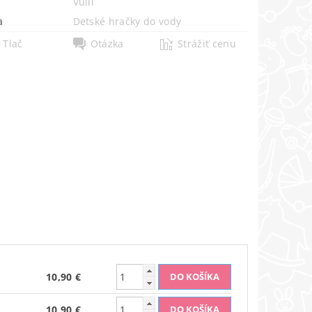
Vulli
a
Detské hračky do vody
Tlač
Otázka
Strážiť cenu
10,90 €
10,90 €