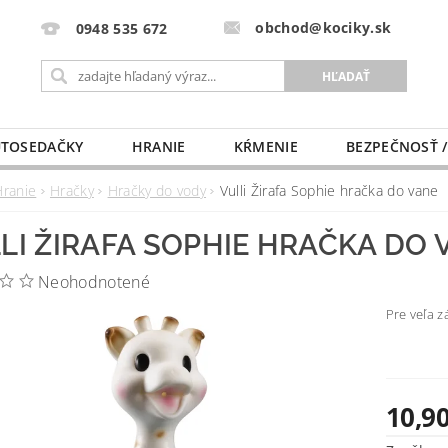
obchod@kociky.sk
0948 535 672
TOSEDAČKY
HRANIE
KŔMENIE
BEZPEČNOSŤ /
PÔRODNICE
MLIEKO A VÝŽIVA
PRE MAMIČKU
Hranie
Hračky
Hračky do vody
Vulli Žirafa Sophie hračka do vane
LI ŽIRAFA SOPHIE HRAČKA DO 
Neohodnotené
Pre veľa z
10,90