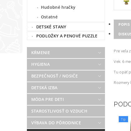
Hudobné hračky
Ostatné
POPIS
DETSKÉ STANY
DISKU
PODLOŽKY A PENOVÉ PUZZLE
Pre veľa 
KŔMENIE
Vek: 6 me
HYGIENA
Tu opäť p
BEZPEČNOSŤ / NOSIČE
Rozmery b
DETSKÁ IZBA
MÓDA PRE DETI
POD
STAROSTLIVOSŤ O VZDUCH
Tip
VÝBAVA DO PÔRODNICE