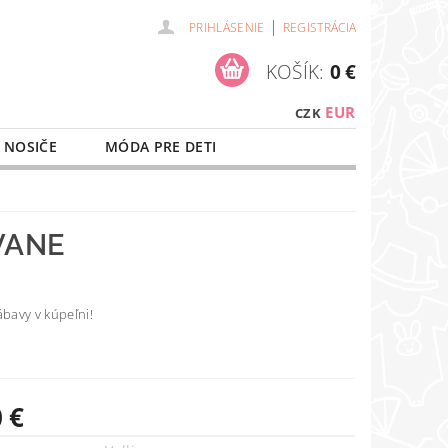
|
PRIHLÁSENIE
REGISTRÁCIA
KOŠÍK:
0 €
EUR
CZK
 NOSIČE
MÓDA PRE DETI
NAŠE SLUŽBY
O NÁKUPE
VANE
ábavy v kúpeľni!
 €