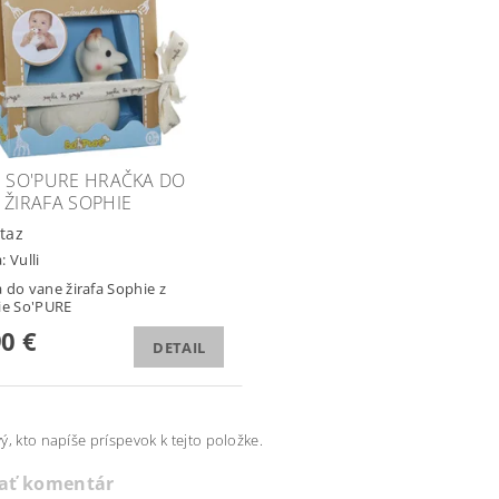
I SO'PURE HRAČKA DO
 ŽIRAFA SOPHIE
taz
a:
Vulli
 do vane žirafa Sophie z
ie So'PURE
90 €
DETAIL
ý, kto napíše príspevok k tejto položke.
dať komentár