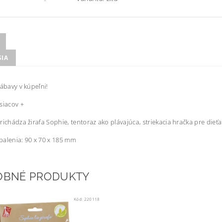
SIA
zábavy v kúpeľni!
siacov +
richádza žirafa Sophie, tentoraz ako plávajúca, striekacia hračka pre dieťa
alenia: 90 x 70 x 185 mm
OBNÉ PRODUKTY
Kód:
220118