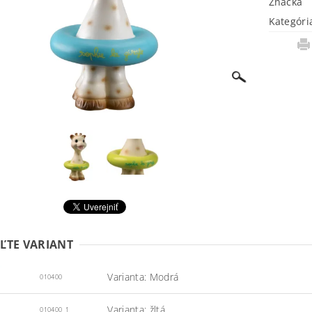
Značka
Kategóri
ĽTE VARIANT
Varianta: Modrá
010400
Varianta: žltá
010400_1