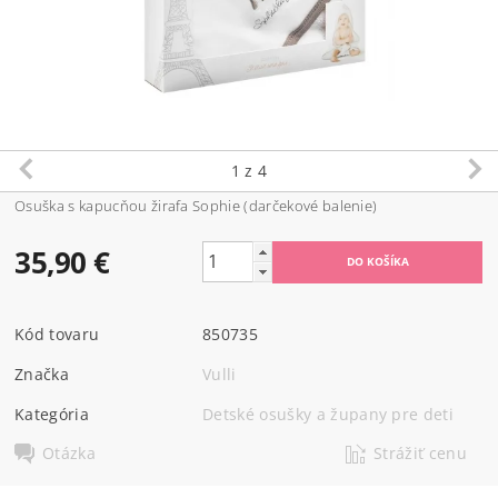
1
z 4
Osuška s kapucňou žirafa Sophie (darčekové balenie)
35,90 €
Kód tovaru
850735
Značka
Vulli
Kategória
Detské osušky a župany pre deti
Otázka
Strážiť cenu