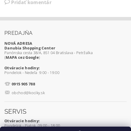
Pridať komentár
PREDAJŇA
NOVÁ ADRESA
Danubia Shopping Center
Panónska cesta 38/A, 851 04 Bratislava - Petržalka
(
MAPA cez Google
)
Otváracie hodiny:
Pondelok - Nedeľa 9:00 - 19:00
0915 905 788
obchod@kociky.sk
SERVIS
Otváracie hodiny:
Pondelok - Piatok 09:00 - 18:00