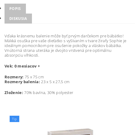
POPIS
DISKUSIA
Vďaka krásnemu balenie môže byť prvým darčekom pre bábätko!
Mäkká osuška pre vaše dieťatko s vyšívaním v tvare žirafy Sophie je
ideálnym pomocníkom pre osušenie pokožky a vláskov bábätka.
Vnútorná strana uteráka je dvojito vrstvená pre optimálnu
absorpciu vlhkosti.
Vek: 0 mesiacov +
Rozmery:
75 x 75 cm
Rozmery balenia:
23 x 5 x 27,5 cm
Zloženie:
70% bavlna, 30% polyester
Tip