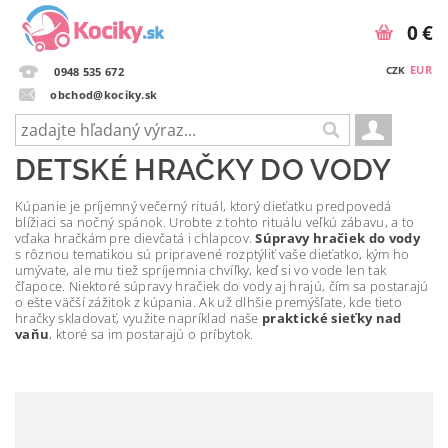
0 €
EUR
CZK
0948 535 672
obchod@kociky.sk
DETSKÉ HRAČKY DO VODY
Kúpanie je príjemný večerný rituál, ktorý dieťatku predpovedá
blížiaci sa nočný spánok. Urobte z tohto rituálu veľkú zábavu, a to
vďaka hračkám pre dievčatá i chlapcov.
Súpravy hračiek do vody
s rôznou tematikou sú pripravené rozptýliť vaše dieťatko, kým ho
umývate, ale mu tiež spríjemnia chvíľky, keď si vo vode len tak
čľapoce. Niektoré súpravy hračiek do vody aj hrajú, čím sa postarajú
o ešte väčší zážitok z kúpania. Ak už dlhšie premýšľate, kde tieto
hračky skladovať, využite napríklad naše
praktické sieťky nad
vaňu
, ktoré sa im postarajú o príbytok.