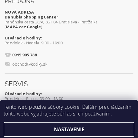
PREDAJŇA
NOVÁ ADRESA
Danubia Shopping Center
Panónska cesta 38/A, 851 04 Bratislava - Petržalka
(
MAPA cez Google
)
Otváracie hodiny:
Pondelok - Nedeľa 9:00 - 19:00
0915 905 788
obchod@kociky.sk
SERVIS
Otváracie hodiny:
Pondelok - Piatok 09:00 - 18:00
Tento web používa súbory
cookie
. Ďalším prechádzaním
0905 539 927
tohto webu vyjadrujete súhlas s ich používaním.
servis@kociky.sk
NASTAVENIE
2026 ©
Kociky.sk
, všetky práva vyhradené