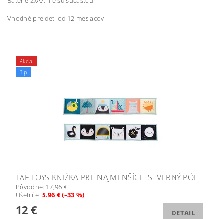
Batérie 2xAA nie sú súčasťou.
Vhodné pre deti od 12 mesiacov.
Akcia
Tip
TAF TOYS KNIŽKA PRE NAJMENŠÍCH SEVERNÝ PÓL
Pôvodne:
17,96 €
Ušetríte
:
5,96 € (–33 %)
12 €
DETAIL