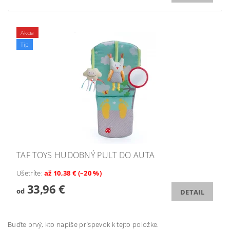
Akcia
Tip
TAF TOYS HUDOBNÝ PULT DO AUTA
Ušetríte
:
až 10,38 € (–20 %)
33,96 €
od
DETAIL
Buďte prvý, kto napíše príspevok k tejto položke.