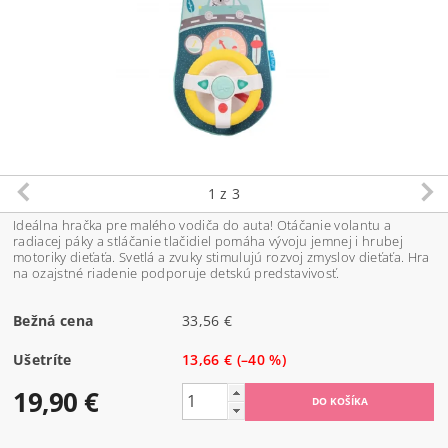
1
z 3
Ideálna hračka pre malého vodiča do auta! Otáčanie volantu a
radiacej páky a stláčanie tlačidiel pomáha vývoju jemnej i hrubej
motoriky dieťaťa. Svetlá a zvuky stimulujú rozvoj zmyslov dieťaťa. Hra
na ozajstné riadenie podporuje detskú predstavivosť.
Bežná cena
33,56 €
Ušetríte
13,66 €
(–40 %)
19,90 €