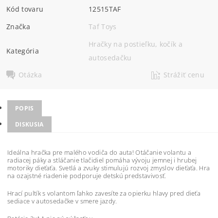
Kód tovaru
12515TAF
Značka
Taf Toys
Hračky na postieľku, kočík a
Kategória
autosedačku
Otázka
Strážiť cenu
POPIS
DISKUSIA
Ideálna hračka pre malého vodiča do auta! Otáčanie volantu a
radiacej páky a stláčanie tlačidiel pomáha vývoju jemnej i hrubej
motoriky dieťaťa. Svetlá a zvuky stimulujú rozvoj zmyslov dieťaťa. Hra
na ozajstné riadenie podporuje detskú predstavivosť.
Hrací pultík s volantom ľahko zavesíte za opierku hlavy pred dieťa
sediace v autosedačke v smere jazdy.