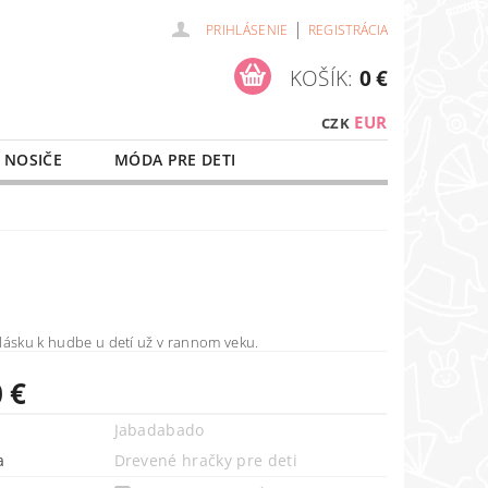
|
PRIHLÁSENIE
REGISTRÁCIA
KOŠÍK:
0 €
EUR
CZK
 NOSIČE
MÓDA PRE DETI
NAŠE SLUŽBY
O NÁKUPE
lásku k hudbe u detí už v rannom veku.
 €
Jabadabado
a
Drevené hračky pre deti