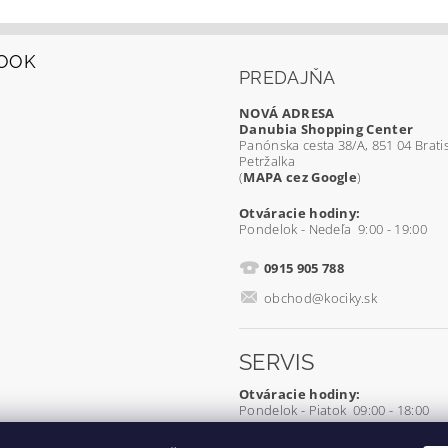
OOK
PREDAJŇA
NOVÁ ADRESA
Danubia Shopping Center
Panónska cesta 38/A, 851 04 Bratis
Petržalka
(
MAPA cez Google
)
Otváracie hodiny:
Pondelok - Nedeľa 9:00 - 19:00
0915 905 788
obchod@kociky.sk
SERVIS
Otváracie hodiny:
Pondelok - Piatok 09:00 - 18:00