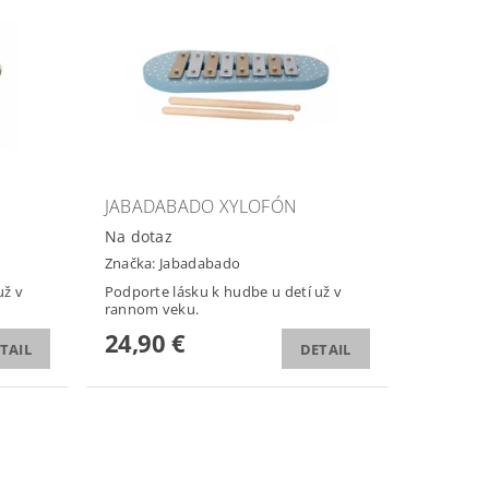
JABADABADO XYLOFÓN
Na dotaz
Značka:
Jabadabado
už v
Podporte lásku k hudbe u detí už v
rannom veku.
24,90 €
TAIL
DETAIL