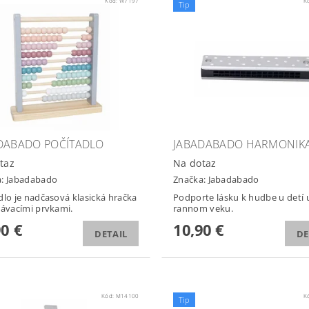
Kód:
W7197
K
Tip
DABADO POČÍTADLO
JABADABADO HARMONIK
taz
Na dotaz
a:
Jabadabado
Značka:
Jabadabado
dlo je nadčasová klasická hračka
Podporte lásku k hudbe u detí 
lávacími prvkami.
rannom veku.
90 €
10,90 €
DETAIL
DE
Kód:
M14100
K
Tip