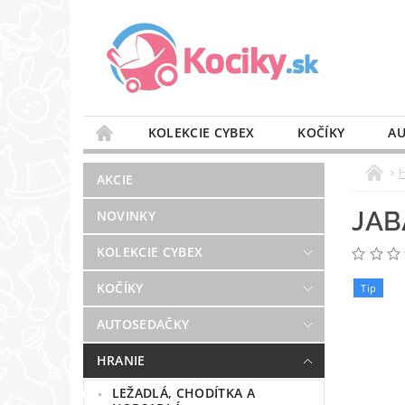
KOLEKCIE CYBEX
KOČÍKY
AU
STAROSTLIVOSŤ O VZDUCH
VÝBAVA DO 
AKCIE
BLOG
PREDAJŇA
KONTAKT
JAB
NOVINKY
KOLEKCIE CYBEX
KOČÍKY
Tip
AUTOSEDAČKY
HRANIE
LEŽADLÁ, CHODÍTKA A