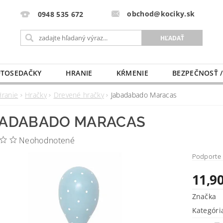
obchod@kociky.sk
0948 535 672
TOSEDAČKY
HRANIE
KŔMENIE
BEZPEČNOSŤ /
PÔRODNICE
MLIEKO A VÝŽIVA
PRE MAMIČKU
Hranie
Hračky
Drevené hračky
Jabadabado Maracas
ADABADO MARACAS
Neohodnotené
Podporte 
11,90
Značka
Kategóri