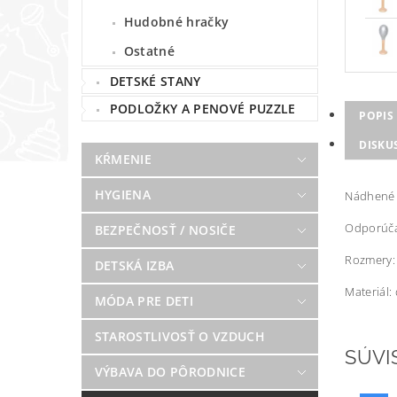
Hudobné hračky
Ostatné
DETSKÉ STANY
PODLOŽKY A PENOVÉ PUZZLE
POPIS
DISKU
KŔMENIE
HYGIENA
Nádhené d
Odporúča
BEZPEČNOSŤ / NOSIČE
Rozmery:
DETSKÁ IZBA
Materiál:
MÓDA PRE DETI
STAROSTLIVOSŤ O VZDUCH
SÚVI
VÝBAVA DO PÔRODNICE