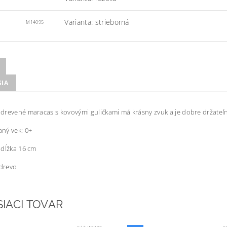
Varianta: strieborná
M14095
SIA
revené maracas s kovovými guličkami má krásny zvuk a je dobre držateľné
ný vek: 0+
 dĺžka 16 cm
 drevo
SIACI TOVAR