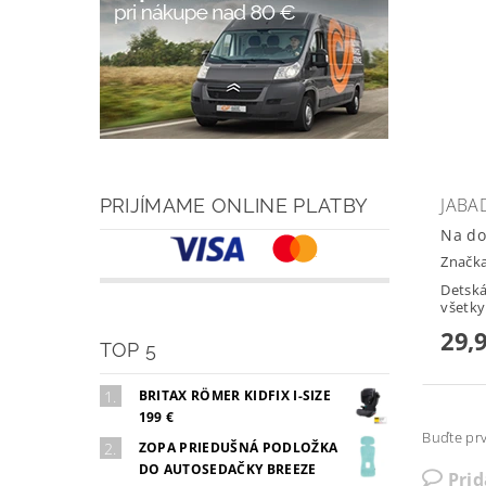
JABA
PRIJÍMAME ONLINE PLATBY
Na do
Značk
Detská
všetky
29,
TOP 5
BRITAX RÖMER KIDFIX I-SIZE
199 €
Buďte prv
ZOPA PRIEDUŠNÁ PODLOŽKA
DO AUTOSEDAČKY BREEZE
Pri