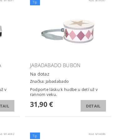
ód:
M14091
Kód:
M14087
Tip
A
JABADABADO BUBON
Na dotaz
Značka:
Jabadabado
už v
Podporte lásku k hudbe u detí už v
rannom veku.
31,90 €
TAIL
DETAIL
ód:
M14082
Kód:
M14086
Tip