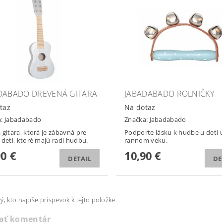
DABADO DREVENÁ GITARA
JABADABADO ROLNIČKY
taz
Na dotaz
a:
Jabadabado
Značka:
Jabadabado
 gitara, ktorá je zábavná pre
Podporte lásku k hudbe u detí 
 deti, ktoré majú radi hudbu.
rannom veku.
90 €
10,90 €
DETAIL
DE
ý, kto napíše príspevok k tejto položke.
dať komentár