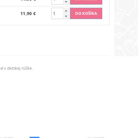
11,90 €
 v detskej rúčke.