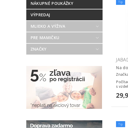
Tip
NÁKUPNÉ POUKÁŽKY
VÝPREDAJ
MLIEKO A VÝŽIVA
PRE MAMIČKU
ZNAČKY
JABA
Na do
Značk
Počíta
s vzde
29,
Tip