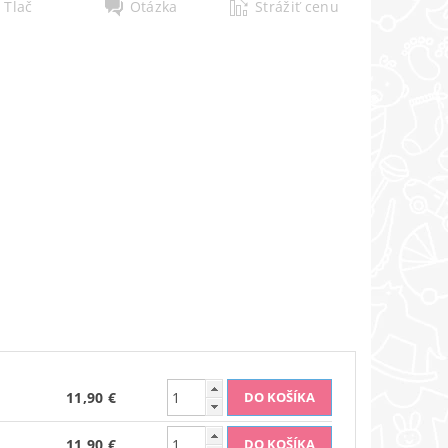
Tlač
Otázka
Strážiť cenu
11,90 €
11,90 €