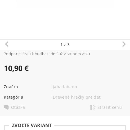
1
z 3
Podporte lásku k hudbe u detí už v rannom veku.
10,90 €
Značka
Jabadabado
Kategória
Drevené hračky pre deti
Otázka
Strážiť cenu
ZVOĽTE VARIANT