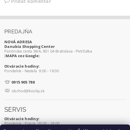
Pridať komentár
PREDAJŇA
NOVÁ ADRESA
Danubia Shopping Center
Panónska cesta 38/A, 851 04 Bratislava - Petržalka
(
MAPA cez Google
)
Otváracie hodiny:
Pondelok - Nedeľa 9:00 - 19:00
0915 905 788
obchod@kociky.sk
SERVIS
Otváracie hodiny:
Pondelok - Piatok 09:00 - 18:00