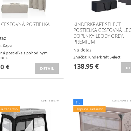
 CESTOVNÁ POSTIEĽKA
KINDERKRAFT SELECT
POSTIEĽKA CESTOVNÁ LE
DOPLNKY LEODY GREY,
taz
PREMIUM
a:
Zopa
Na dotaz
ná postieľka s pohodlným
Značka:
Kinderkraft Select
com.
138,95 €
90 €
DE
DETAIL
Kód:
188557.9
Kód:
CAM05211
Tip
va zadarmo
Doprava zadarmo