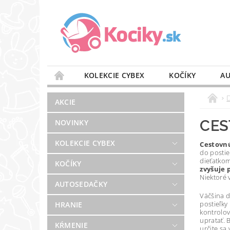
KOLEKCIE CYBEX
KOČÍKY
AU
STAROSTLIVOSŤ O VZDUCH
VÝBAVA DO 
AKCIE
BLOG
PREDAJŇA
KONTAKT
CES
NOVINKY
KOLEKCIE CYBEX
Cestovnú
do postie
dieťatko
KOČÍKY
zvyšuje 
Niektoré 
AUTOSEDAČKY
Väčšina d
postieľky
HRANIE
kontrolova
upratať. 
KŔMENIE
určite sa