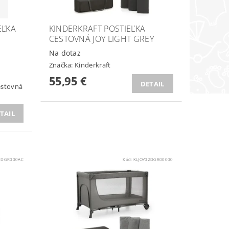
EĽKA
KINDERKRAFT POSTIEĽKA
CESTOVNÁ JOY LIGHT GREY
Na dotaz
Značka:
Kinderkraft
55,95 €
DETAIL
estovná
TAIL
2DGR000AC
Kód:
KLJOY02DGR00000