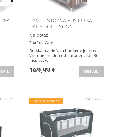
EĽKA
CAM CESTOVNÁ POSTIEĽKA
DAILY DOLCI SOGNI
Na dotaz
Značka:
Cam
Detská postieľka a bunker v jednom.
m
Vhodné pre deti od narodenia do 36
mesiacov.
169,99 €
TAIL
DETAIL
00GRY00AC
Kód:
187557.0
Doprava zadarmo