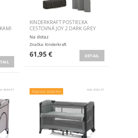
KINDERKRAFT POSTIEĽKA
NKAMI
CESTOVNÁ JOY 2 DARK GREY
Na dotaz
Značka:
Kinderkraft
61,95 €
DETAIL
TAIL
ód:
4044-97
Kód:
4032-07
Doprava zadarmo