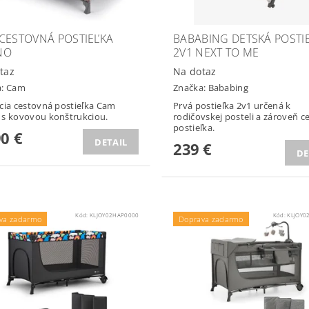
CESTOVNÁ POSTIEĽKA
BABABING DETSKÁ POSTI
NO
2V1 NEXT TO ME
taz
Na dotaz
a:
Cam
Značka:
Bababing
cia cestovná postieľka Cam
Prvá postieľka 2v1 určená k
s kovovou konštrukciou.
rodičovskej posteli a zároveň c
postieľka.
90 €
DETAIL
239 €
DE
Kód:
KLJOY02HAP0000
Kód:
KLJOY0
va zadarmo
Doprava zadarmo