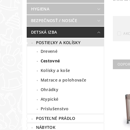
HYGIENA
BEZPEČNOSŤ / NOSIČE
DETSKÁ IZBA
AKC
POSTIEĽKY A KOLÍSKY
Drevené
Cestovné
ODPO
Kolísky a koše
Matrace a polohovače
Ohrádky
Atypické
Príslušenstvo
POSTEĽNÉ PRÁDLO
NÁBYTOK