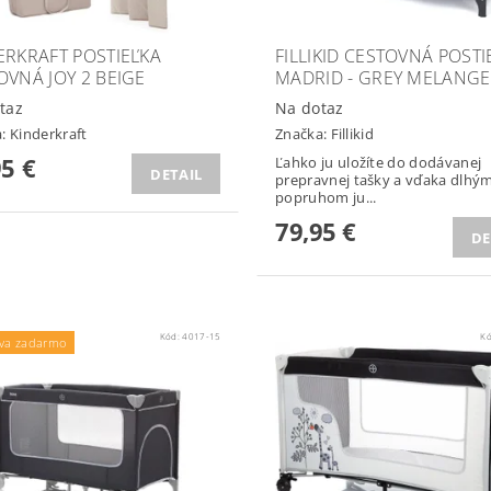
ERKRAFT POSTIEĽKA
FILLIKID CESTOVNÁ POSTI
OVNÁ JOY 2 BEIGE
MADRID - GREY MELANGE
taz
Na dotaz
a:
Kinderkraft
Značka:
Fillikid
95 €
Ľahko ju uložíte do dodávanej
DETAIL
prepravnej tašky a vďaka dlhý
popruhom ju...
79,95 €
DE
Kód:
4017-15
K
va zadarmo