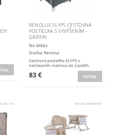
RENOLUX ELYPS CESTOVNÁ
ODY
POSTIEĽKA S VYVÝŠENÍM -
GRIFFIN
Na dotaz
Značka:
Renolux
Cestovná postieľka ELYPS s
nastavením matraca do 2 polôh.
TAIL
83 €
DETAIL
8_COL. 265
Kód:
KKLLOVIBEG0002