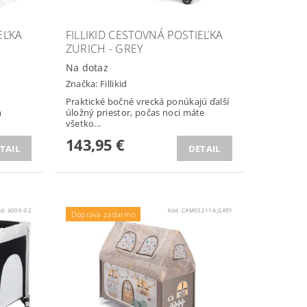
EĽKA
FILLIKID CESTOVNÁ POSTIEĽKA
ZURICH - GREY
Na dotaz
Značka:
Fillikid
Praktické bočné vrecká ponúkajú ďalší
m
úložný priestor, počas noci máte
všetko...
143,95 €
TAIL
DETAIL
ód:
4006-02
Kód:
CAM052114_GREY
Doprava zadarmo