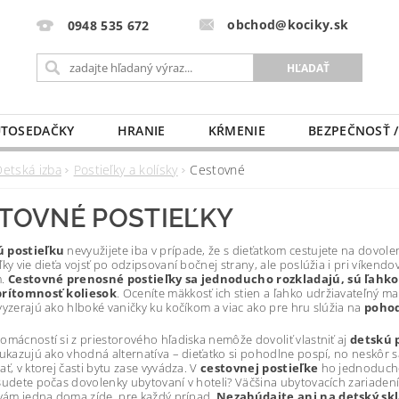
obchod@kociky.sk
0948 535 672
TOSEDAČKY
HRANIE
KŔMENIE
BEZPEČNOSŤ /
PÔRODNICE
MLIEKO A VÝŽIVA
PRE MAMIČKU
Detská izba
Postieľky a kolísky
Cestovné
TOVNÉ POSTIEĽKY
 postieľku
nevyužijete iba v prípade, že s dieťatkom cestujete na dovol
ľky vie dieťa vojsť po odzipsovaní bočnej strany, ale poslúžia i pri víken
m.
Cestovné prenosné postieľky sa jednoducho rozkladajú, sú ľahko
prítomnosť koliesok
. Oceníte mäkkosť ich stien a ľahko udržiavateľný ma
vyzerajú ako hlboké vaničky ku kočíkom a viac ako pre hru slúžia na
pohod
omácností si z priestorového hľadiska nemôže dovoliť vlastniť aj
detskú 
 ukazujú ako vhodná alternatíva – dieťatko si pohodlne pospí, no neskôr s
ť, v ktorej časti bytu zase vyvádza. V
cestovnej postieľke
ho jednoducho n
Budete počas dovolenky ubytovaní v hoteli? Väčšina ubytovacích zariaden
 vám jedna doma zíde, pre každý prípad.
Nezabúdajte ani na detský sk