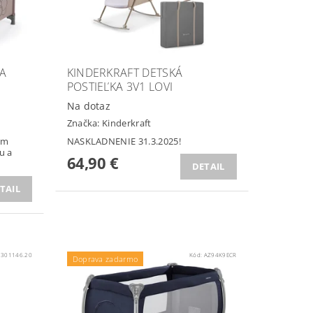
A
KINDERKRAFT DETSKÁ
POSTIEĽKA 3V1 LOVI
Na dotaz
Značka:
Kinderkraft
am
NASKLADNENIE 31.3.2025!
u a
64,90 €
DETAIL
TAIL
:
301146.20
Kód:
AZ94K9ECR
Doprava zadarmo