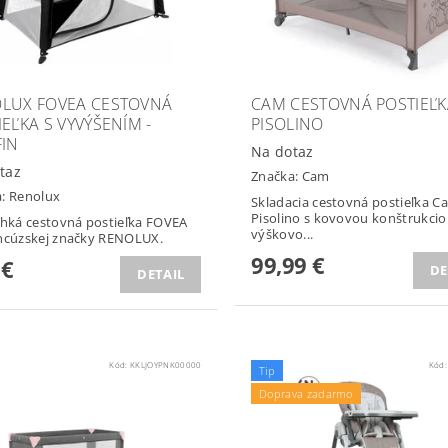
LUX FOVEA CESTOVNÁ
CAM CESTOVNÁ POSTIEĽK
IEĽKA S VYVÝŠENÍM -
PISOLINO
FIN
Na dotaz
taz
Značka:
Cam
a:
Renolux
Skladacia cestovná postieľka C
Pisolino s kovovou konštrukcio
ahká cestovná postieľka FOVEA
výškovo...
ncúzskej značky RENOLUX.
99,99 €
 €
DE
DETAIL
Kód:
KKLJOYPNK00000
Kód
Tip
Doprava zadarmo