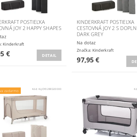
ERKRAFT POSTIEĽKA
KINDERKRAFT POSTIEĽKA
OVNÁ JOY 2 HAPPY SHAPES
CESTOVNÁ JOY 2 S DOPL
DARK GREY
taz
Na dotaz
a:
Kinderkraft
Značka:
Kinderkraft
95 €
DETAIL
97,95 €
DE
Kód:
KLJOY02BEG00000
K
va zadarmo