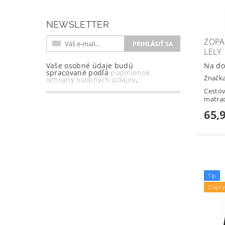
NEWSLETTER
ZOPA
LELY
Vaše osobné údaje budú
Na do
spracované podľa
podmienok
Značk
ochrany osobných údajov
.
Cestov
matra
65,
Tip
Dopra