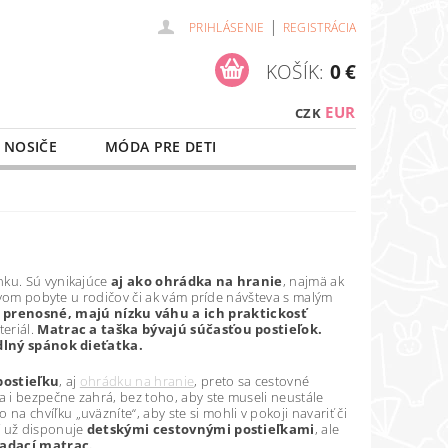
|
PRIHLÁSENIE
REGISTRÁCIA
KOŠÍK:
0 €
EUR
CZK
 NOSIČE
MÓDA PRE DETI
NAŠE SLUŽBY
O NÁKUPE
enku. Sú vynikajúce
aj ako ohrádka na hranie
, najmä ak
dovom pobyte u rodičov či ak vám príde návšteva s malým
 prenosné, majú nízku váhu a ich praktickosť
teriál.
Matrac a taška bývajú súčasťou postieľok.
lný spánok dieťatka.
postieľku
, aj
ohrádku na hranie
, preto sa cestovné
a i bezpečne zahrá, bez toho, aby ste museli neustále
a chvíľku „uväzníte“, aby ste si mohli v pokoji navariť či
í už disponuje
detskými cestovnými postieľkami
, ale
ladací matrac.