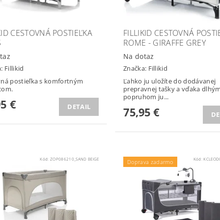
IKID CESTOVNÁ POSTIEĽKA
FILLIKID CESTOVNÁ POSTI
S
ROME - GIRAFFE GREY
taz
Na dotaz
a:
Fillikid
Značka:
Fillikid
ná postieľka s komfortným
Ľahko ju uložíte do dodávanej
com.
prepravnej tašky a vďaka dlhý
popruhom ju...
95 €
DETAIL
75,95 €
DE
Kód:
ZOP086210_SAND BEIGE
Kód:
KCLEOD
Doprava zadarmo