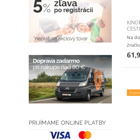
KIND
CEST
Na do
Značk
61,
Dopra
PRIJÍMAME ONLINE PLATBY