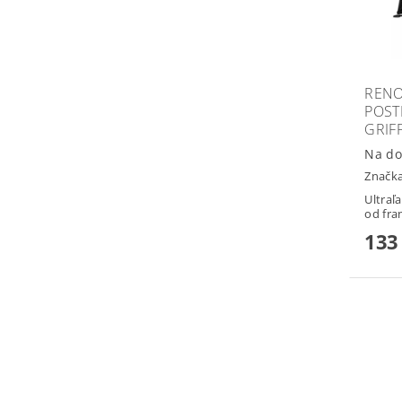
RENO
POST
GRIF
Na do
Značk
Ultraľ
od fra
133