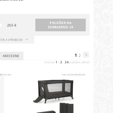
POLOŽIEK NA
265
€
ZOBRAZENIE:
24
STÍK A VÝROBCOV
1
2
ABECEDNE
1
2
24
Stránka
z
-
položiek celkom
:
BB155-002
Kód:
KLJOYLIGRY00000