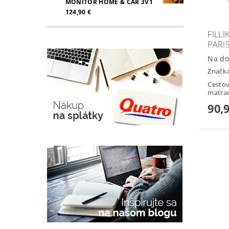
MONITOR HOME & CAR 3V1
124,90 €
FILL
PARI
Na do
Značk
Cestov
matra
90,