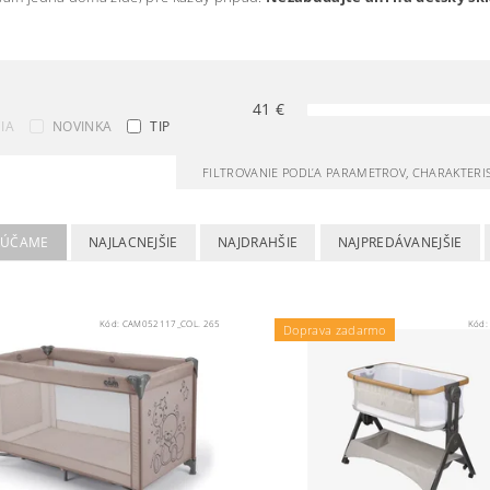
41
€
IA
NOVINKA
TIP
FILTROVANIE PODĽA PARAMETROV, CHARAKTERI
RÚČAME
NAJLACNEJŠIE
NAJDRAHŠIE
NAJPREDÁVANEJŠIE
Kód:
CAM052117_COL. 265
Kód
Doprava zadarmo