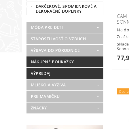
DARČEKOVÉ, SPOMIENKOVÉ A
DEKORAČNÉ DOPLNKY
CAM 
SON
MÓDA PRE DETI
Na do
Značk
STAROSTLIVOSŤ O VZDUCH
Sklada
Sonno 
VÝBAVA DO PÔRODNICE
77,
NÁKUPNÉ POUKÁŽKY
VÝPREDAJ
MLIEKO A VÝŽIVA
Dopra
PRE MAMIČKU
ZNAČKY