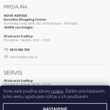
PREDAJŇA
NOVÁ ADRESA
Danubia Shopping Center
Panónska cesta 38/A, 851 04 Bratislava - Petržalka
(
MAPA cez Google
)
Otváracie hodiny:
Pondelok - Nedeľa 9:00 - 19:00
0915 905 788
obchod@kociky.sk
SERVIS
Otváracie hodiny:
Pondelok - Piatok 09:00 - 18:00
Tento web používa súbory
cookie
. Ďalším prechádzaním
0905 539 927
tohto webu vyjadrujete súhlas s ich používaním.
servis@kociky.sk
NASTAVENIE