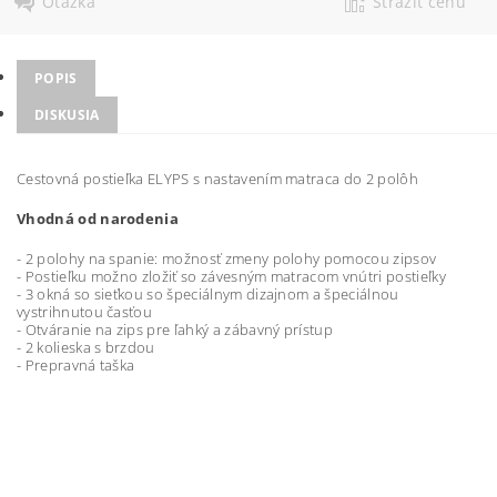
Otázka
Strážiť cenu
POPIS
DISKUSIA
Cestovná postieľka ELYPS s nastavením matraca do 2 polôh
Vhodná od narodenia
- 2 polohy na spanie: možnosť zmeny polohy pomocou zipsov
- Postieľku možno zložiť so závesným matracom vnútri postieľky
- 3 okná so sieťkou so špeciálnym dizajnom a špeciálnou
vystrihnutou časťou
- Otváranie na zips pre ľahký a zábavný prístup
- 2 kolieska s brzdou
- Prepravná taška