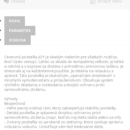
Otázka
Strážiť cenu
POPIS
PARAMETRE
DISKUSIA
Cestovná postieľka JOY je skvelým riešením pre všetkých rodičov,
ktorí často cestujú. Ľahko sa skladá do kompaktnej veľkosti, je ľahká
a odolná a v súprave sa dodáva s pohodlnou prenosnou taškou. Je
dokonalá aj na každodenné použitie. Je ideálna na relaxáciu a
spánok. Táto postieľka je skutočným „operačným strediskom“ s
mnohými vymoženosťami a príslušenstvom. Obsahuje systém
rýchleho skladania a rozkladania a dvojitú ochranu proti
samovoľnému zloženiu.
Výhody
Bezpečnosť:
- Veľmi pevný oceľový rám, ktorý zabezpečuje stabilitu postieľky.
- Detská postieľka je vybavená dvojitou ochranou proti
samovoľnému zloženiu (napr. keď do nej dieťa skáče alebo sa vrtí).
- 3 strany postieľky sú vyrobené zo sieťoviny, ktorá zaisťuje správnu
cirkuláciu vzduchu. Umožňuje vám tiež sledovanie dieťa.