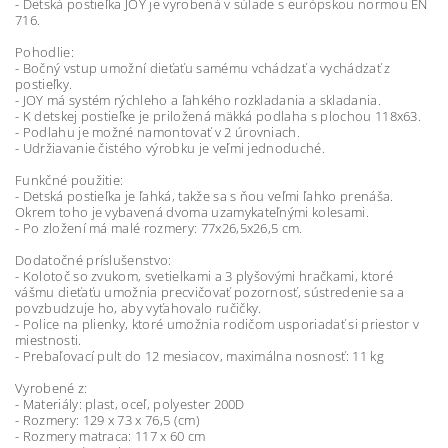
- Detská postieľka JOY je vyrobená v súlade s európskou normou EN
716.
Pohodlie:
- Bočný vstup umožní dieťaťu samému vchádzať a vychádzať z
postieľky.
- JOY má systém rýchleho a ľahkého rozkladania a skladania.
- K detskej postieľke je priložená mäkká podlaha s plochou 118x63.
- Podlahu je možné namontovať v 2 úrovniach.
- Udržiavanie čistého výrobku je veľmi jednoduché.
Funkčné použitie:
- Detská postieľka je ľahká, takže sa s ňou veľmi ľahko prenáša.
Okrem toho je vybavená dvoma uzamykateľnými kolesami.
- Po zložení má malé rozmery: 77x26,5x26,5 cm.
Dodatočné príslušenstvo:
- Kolotoč so zvukom, svetielkami a 3 plyšovými hračkami, ktoré
vášmu dieťaťu umožnia precvičovať pozornosť, sústredenie sa a
povzbudzuje ho, aby vyťahovalo ručičky.
- Police na plienky, ktoré umožnia rodičom usporiadať si priestor v
miestnosti.
- Prebaľovací pult do 12 mesiacov, maximálna nosnosť: 11 kg
Vyrobené z:
- Materiály: plast, oceľ, polyester 200D
- Rozmery: 129 x 73 x 76,5 (cm)
- Rozmery matraca: 117 x 60 cm