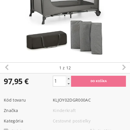
1
z 12
97,95 €
Kód tovaru
KLJOY02DGR000AC
Značka
Kinderkraft
Kategória
Cestovné postieľky