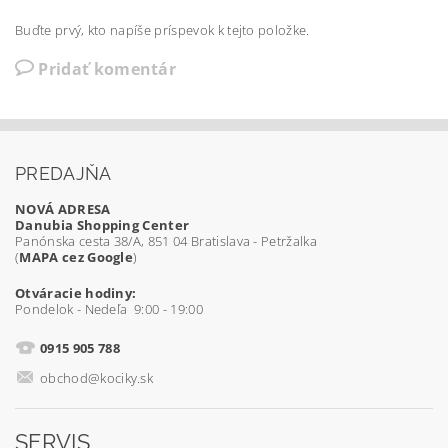
Buďte prvý, kto napíše príspevok k tejto položke.
Pridať komentár
PREDAJŇA
NOVÁ ADRESA
Danubia Shopping Center
Panónska cesta 38/A, 851 04 Bratislava - Petržalka
(
MAPA cez Google
)
Otváracie hodiny:
Pondelok - Nedeľa 9:00 - 19:00
0915 905 788
obchod@kociky.sk
SERVIS