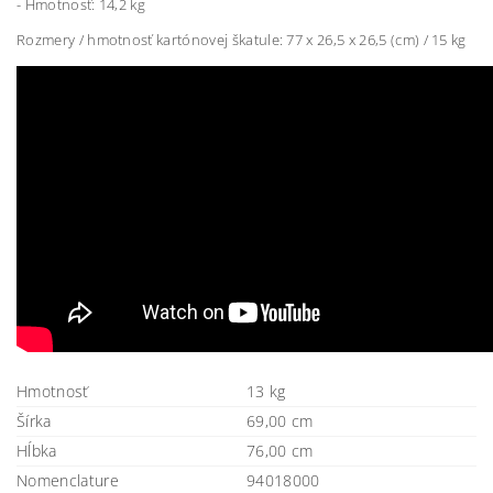
- Hmotnosť: 14,2 kg
Rozmery / hmotnosť kartónovej škatule: 77 x 26,5 x 26,5 (cm) / 15 kg
Hmotnosť
13 kg
Šírka
69,00 cm
Hĺbka
76,00 cm
Nomenclature
94018000