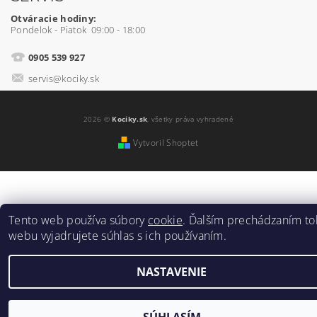
Otváracie hodiny:
Pondelok - Piatok 09:00 - 18:00
0905 539 927
servis@kociky.sk
2026 ©
Kociky.sk
, všetky práva vyhradené
Vytvoril Shoptet
Tento web používa súbory
cookie
. Ďalším prechádzaním to
webu vyjadrujete súhlas s ich používaním.
NASTAVENIE