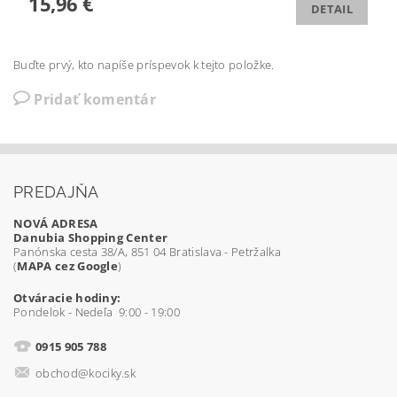
15,96 €
DETAIL
Buďte prvý, kto napíše príspevok k tejto položke.
Pridať komentár
PREDAJŇA
NOVÁ ADRESA
Danubia Shopping Center
Panónska cesta 38/A, 851 04 Bratislava - Petržalka
(
MAPA cez Google
)
Otváracie hodiny:
Pondelok - Nedeľa 9:00 - 19:00
0915 905 788
obchod@kociky.sk