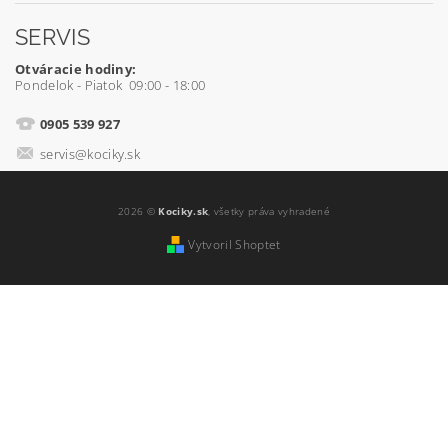
SERVIS
Otváracie hodiny:
Pondelok - Piatok 09:00 - 18:00
0905 539 927
servis@kociky.sk
2026 ©
Kociky.sk
, všetky práva vyhradené
Vytvoril Shoptet