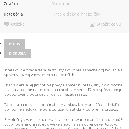
Značka
Yookidoo
Kategória
Hracie deky a hrazdičky
Otázka
Strážiť cenu
POPIS
DISKUSIA
Interaktívne hracia deka sa spústy aktivít pre zábavné objavovanie a
správny rozvoj zmyslov tých najmenších.
Hracia deka a jej jednotlivé prvky sú navrhnuté tak, aby bolo možné
hrania v polohe na bruchu, na chrbte a v sede. Týmto spôsobom je
podporovaný vývoj detí v rôznych fázach rastu.
Táto hracia deka má odnímateľný vankúš, ktorý umožňuje dieťaťu
pohodlné sledovanie pohybujúceho autíčka v polohe na brušku.
Revolučný systém tejto deky je v motorizovanom autíčku, ktoré môže
byť pripojené k hrazde vo výške alebo na samotnej deke. Autíčko
jazdí po svojej dráhe sem a tam zatiaľ čo hrá hudba. K dispozícii sú