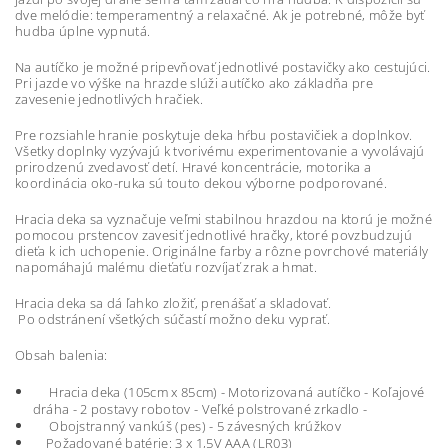
dve melódie: temperamentný a relaxačné. Ak je potrebné, môže byť
hudba úplne vypnutá.
Na autíčko je možné pripevňovať jednotlivé postavičky ako cestujúci.
Pri jazde vo výške na hrazde slúži autíčko ako základňa pre
zavesenie jednotlivých hračiek.
Pre rozsiahle hranie poskytuje deka hŕbu postavičiek a doplnkov.
Všetky doplnky vyzývajú k tvorivému experimentovanie a vyvolávajú
prirodzenú zvedavosť detí. Hravé koncentrácie, motorika a
koordinácia oko-ruka sú touto dekou výborne podporované.
Hracia deka sa vyznačuje veľmi stabilnou hrazdou na ktorú je možné
pomocou prstencov zavesiť jednotlivé hračky, ktoré povzbudzujú
dieťa k ich uchopenie. Originálne farby a rôzne povrchové materiály
napomáhajú malému dieťaťu rozvíjať zrak a hmat.
Hracia deka sa dá ľahko zložiť, prenášať a skladovať.
Po odstránení všetkých súčastí možno deku vyprať.
Obsah balenia:
Hracia deka (105cm x 85cm) - Motorizovaná autíčko - Koľajové
dráha - 2 postavy robotov - Veľké polstrované zrkadlo -
Obojstranný vankúš (pes) - 5 závesných krúžkov
Požadované batérie: 3 x 1,5V AAA (LR03)