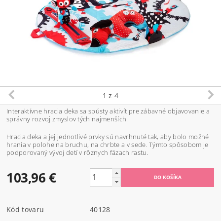
1
z 4
Interaktívne hracia deka sa spústy aktivít pre zábavné objavovanie a
správny rozvoj zmyslov tých najmenších.
Hracia deka a jej jednotlivé prvky sú navrhnuté tak, aby bolo možné
hrania v polohe na bruchu, na chrbte a v sede. Týmto spôsobom je
podporovaný vývoj detí v rôznych fázach rastu.
103,96 €
Kód tovaru
40128