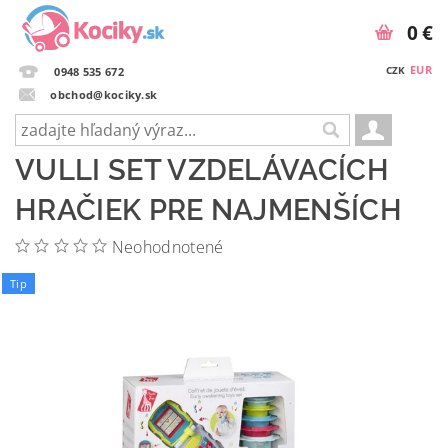
0 €
EUR
CZK
0948 535 672
obchod@kociky.sk
VULLI SET VZDELÁVACÍCH
HRAČIEK PRE NAJMENŠÍCH
Neohodnotené
Tip