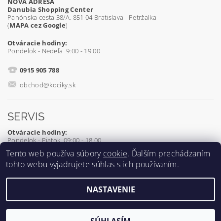
NOVÁ ADRESA
Danubia Shopping Center
Panónska cesta 38/A, 851 04 Bratislava - Petržalka
(
MAPA cez Google
)
Otváracie hodiny:
Pondelok - Nedeľa 9:00 - 19:00
0915 905 788
obchod@kociky.sk
SERVIS
Otváracie hodiny:
Pondelok - Piatok 09:00 - 18:00
Tento web používa súbory
cookie
. Ďalším prechádzaním
0905 539 927
tohto webu vyjadrujete súhlas s ich používaním.
servis@kociky.sk
NASTAVENIE
2026 ©
Kociky.sk
, všetky práva vyhradené
Vytvoril Shoptet