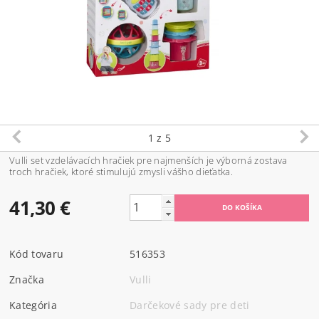
1
z 5
Vulli set vzdelávacích hračiek pre najmenších je výborná zostava
troch hračiek, ktoré stimulujú zmysli vášho dieťatka.
41,30 €
Kód tovaru
516353
Značka
Vulli
Kategória
Darčekové sady pre deti