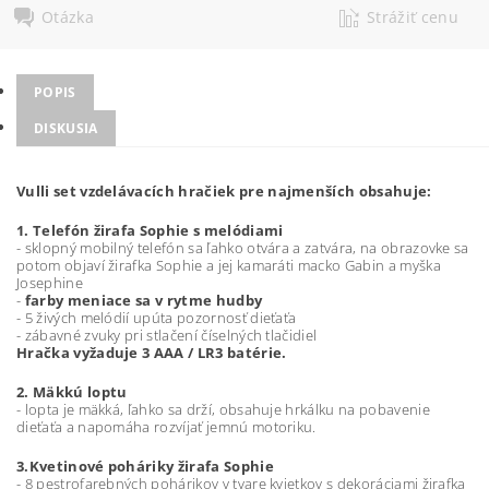
Otázka
Strážiť cenu
POPIS
DISKUSIA
Vulli set vzdelávacích hračiek pre najmenších obsahuje:
1. Telefón žirafa Sophie s melódiami
- sklopný mobilný telefón sa ľahko otvára a zatvára, na obrazovke sa
potom objaví žirafka Sophie a jej kamaráti macko Gabin a myška
Josephine
-
farby meniace sa v rytme hudby
- 5 živých melódií upúta pozornosť dieťaťa
- zábavné zvuky pri stlačení číselných tlačidiel
Hračka vyžaduje 3 AAA / LR3 batérie.
2. Mäkkú loptu
- lopta je mäkká, ľahko sa drží, obsahuje hrkálku na pobavenie
dieťaťa a napomáha rozvíjať jemnú motoriku.
3.Kvetinové poháriky žirafa Sophie
- 8 pestrofarebných pohárikov v tvare kvietkov s dekoráciami žirafka