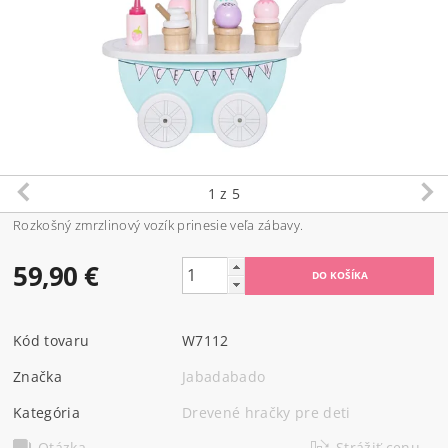
1
z 5
Rozkošný zmrzlinový vozík prinesie veľa zábavy.
59,90 €
Kód tovaru
W7112
Značka
Jabadabado
Kategória
Drevené hračky pre deti
Otázka
Strážiť cenu