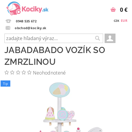
0 €
EUR
CZK
0948 535 672
obchod@kociky.sk
JABADABADO VOZÍK SO
ZMRZLINOU
Neohodnotené
Tip