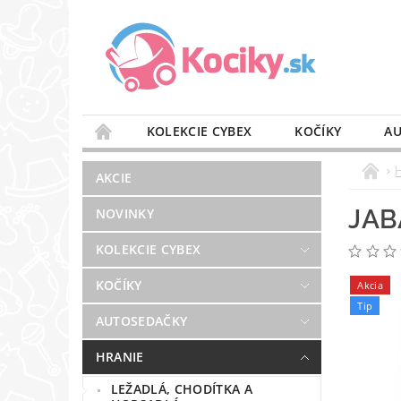
KOLEKCIE CYBEX
KOČÍKY
AU
STAROSTLIVOSŤ O VZDUCH
VÝBAVA DO 
AKCIE
BLOG
PREDAJŇA
KONTAKT
JAB
NOVINKY
KOLEKCIE CYBEX
KOČÍKY
Akcia
Tip
AUTOSEDAČKY
HRANIE
LEŽADLÁ, CHODÍTKA A