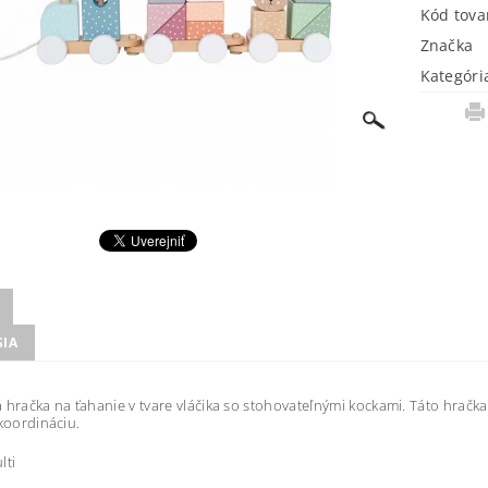
Kód tova
Značka
Kategóri
SIA
 hračka na ťahanie v tvare vláčika so stohovateľnými kockami.
Táto hračka
 koordináciu.
lti