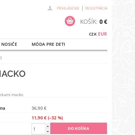
|
PRIHLÁSENIE
REGISTRÁCIA
KOŠÍK:
0 €
EUR
CZK
 NOSIČE
MÓDA PRE DETI
NAŠE SLUŽBY
O NÁKUPE
o
MACKO
kockami macko
ena
36,90 €
11,90 €
(–32 %)