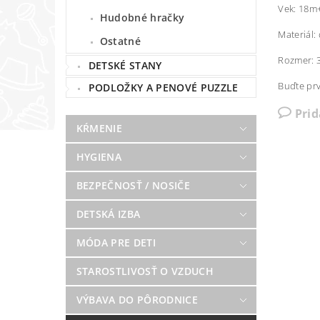
Vek: 18m
Hudobné hračky
Materiál:
Ostatné
Rozmer:
DETSKÉ STANY
Buďte prv
PODLOŽKY A PENOVÉ PUZZLE
Pri
KŔMENIE
HYGIENA
BEZPEČNOSŤ / NOSIČE
DETSKÁ IZBA
MÓDA PRE DETI
STAROSTLIVOSŤ O VZDUCH
VÝBAVA DO PÔRODNICE