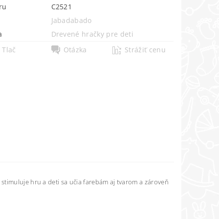
ru
C2521
Jabadabado
a
Drevené hračky pre deti
Tlač
Otázka
Strážiť cenu
 stimuluje hru a deti sa učia farebám aj tvarom a zároveň