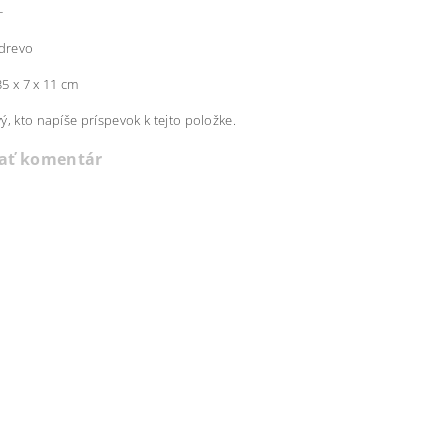
+
 drevo
35 x 7 x 11 cm
ý, kto napíše príspevok k tejto položke.
dať komentár