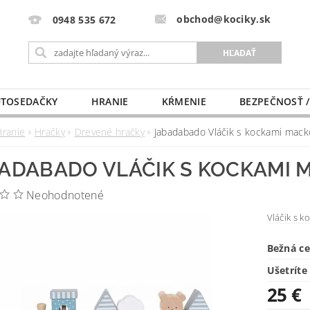
obchod@kociky.sk
0948 535 672
TOSEDAČKY
HRANIE
KŔMENIE
BEZPEČNOSŤ /
PÔRODNICE
MLIEKO A VÝŽIVA
PRE MAMIČKU
Hranie
Hračky
Drevené hračky
Jabadabado Vláčik s kockami mack
ADABADO VLÁČIK S KOCKAMI 
Neohodnotené
Vláčik s 
Bežná c
Ušetríte
25 €