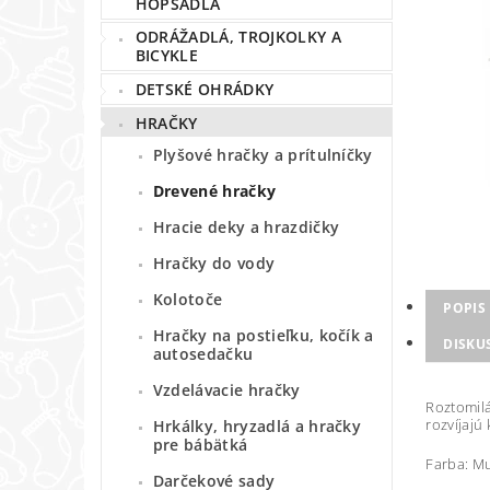
HOPSADLÁ
ODRÁŽADLÁ, TROJKOLKY A
BICYKLE
DETSKÉ OHRÁDKY
HRAČKY
Plyšové hračky a prítulníčky
Drevené hračky
Hracie deky a hrazdičky
Hračky do vody
Kolotoče
POPIS
Hračky na postieľku, kočík a
DISKU
autosedačku
Vzdelávacie hračky
Roztomilá
rozvíjajú
Hrkálky, hryzadlá a hračky
pre bábätká
Farba: Mu
Darčekové sady