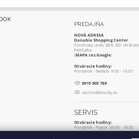
OOK
PREDAJŇA
NOVÁ ADRESA
Danubia Shopping Center
Panónska cesta 38/A, 851 04 Bratis
Petržalka
(
MAPA cez Google
)
Otváracie hodiny:
Pondelok - Nedeľa 9:00 - 19:00
0915 905 788
obchod@kociky.sk
SERVIS
Otváracie hodiny:
Pondelok - Piatok 09:00 - 18:00