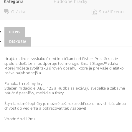
Kategória
Hudobné hračky
Otázka
Strážiť cenu
POPIS
DISKUSIA
Hrajúce dino s vyskakujúcimi loptičkami od Fisher-Price® rastie
spolu s dieťaťom - podporuje technológiu Smart Stages™ vďaka
ktorej môžete zvoliť takú úroveň obsahu, ktorá je pre vaše dieťatko
práve najvhodnejšia.
Ponúka tri režimy hry.
Stlačením tlačidiel ABC, 123 a Hudba sa aktivujú svetielka a zábavné
náučné pesničky, melódie a frázy.
Štyri farebné loptičky je možné tiež roztriediť cez dinov chrbát alebo
chvost do vedierka a pokračovať tak v zábave!
Vhodné od 12m+