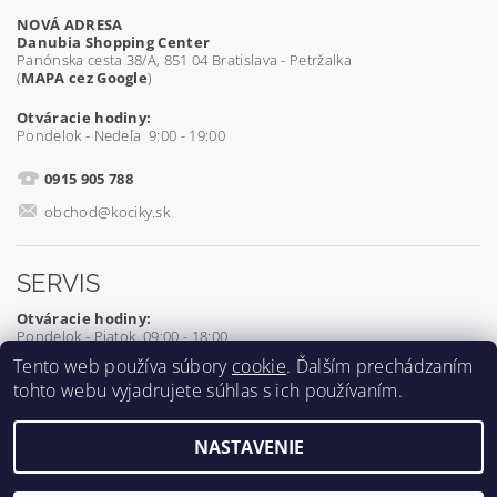
NOVÁ ADRESA
Danubia Shopping Center
Panónska cesta 38/A, 851 04 Bratislava - Petržalka
(
MAPA cez Google
)
Otváracie hodiny:
Pondelok - Nedeľa 9:00 - 19:00
0915 905 788
obchod@kociky.sk
SERVIS
Otváracie hodiny:
Pondelok - Piatok 09:00 - 18:00
Tento web používa súbory
cookie
. Ďalším prechádzaním
0905 539 927
tohto webu vyjadrujete súhlas s ich používaním.
servis@kociky.sk
NASTAVENIE
2026 ©
Kociky.sk
, všetky práva vyhradené