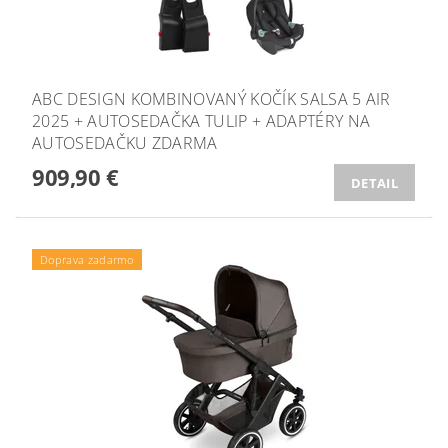
ABC DESIGN KOMBINOVANÝ KOČÍK SALSA 5 AIR
2025 + AUTOSEDAČKA TULIP + ADAPTÉRY NA
AUTOSEDAČKU ZDARMA
909,90 €
DETAIL
Doprava zadarmo