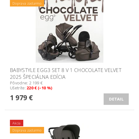
Doprava zadarmo
BABYSTYLE EGG3 SET 8 V 1 CHOCOLATE VELVET
2025 ŠPECIÁLNA EDÍCIA
Pôvodne:
2 199 €
Ušetríte
:
220 € (–10 %)
1 979 €
DETAIL
Akcia
Doprava zadarmo