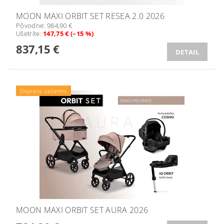
MOON MAXI ORBIT SET RESEA 2.0 2026
Pôvodne:
984,90 €
Ušetríte
:
147,75 € (–15 %)
837,15 €
DETAIL
Doprava zadarmo
MOON MAXI ORBIT SET AURA 2026