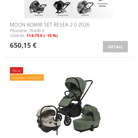
MOON KOMBI SET RESEA 2.0 2026
Pôvodne:
764,90 €
Ušetríte
:
114,75 € (–15 %)
650,15 €
DETAIL
Akcia
Doprava zadarmo