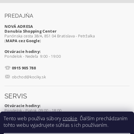
PREDAJŇA
NOVÁ ADRESA
Danubia Shopping Center
Panónska cesta 38/A, 851 04 Bratislava - Petržalka
(
MAPA cez Google
)
Otváracie hodiny:
Pondelok - Nedeľa 9:00 - 19:00
0915 905 788
obchod@kociky.sk
SERVIS
Otváracie hodiny:
Pondelok - Piatok 09:00 - 18:00
Tento web používa súbory
cookie
. Ďalším prechádzaním
0905 539 927
tohto webu vyjadrujete súhlas s ich používaním.
servis@kociky.sk