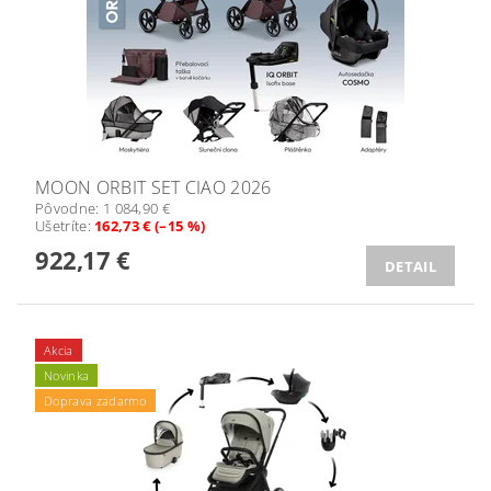
MOON ORBIT SET CIAO 2026
Pôvodne:
1 084,90 €
Ušetríte
:
162,73 € (–15 %)
922,17 €
DETAIL
Akcia
Novinka
Doprava zadarmo