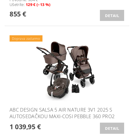
Ušetríte
:
129 € (–13 %)
855 €
DETAIL
Doprava zadarmo
ABC DESIGN SALSA 5 AIR NATURE 3V1 2025 S
AUTOSEDAČKOU MAXI-COSI PEBBLE 360 PRO2
1 039,95 €
DETAIL