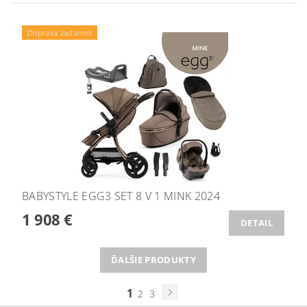
Doprava zadarmo
BABYSTYLE EGG3 SET 8 V 1 MINK 2024
1 908 €
DETAIL
ĎALŠIE PRODUKTY
1
2
3