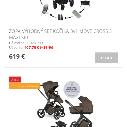
ZOPA VÝHODNÝ SET KOČÍKA 3V1 MOVE CROSS 3
MAXI SET
Pôvodne:
1 026,70 €
Ušetríte
:
407,70 € (–39 %)
619 €
DETAIL
Akcia
Doprava zadarmo