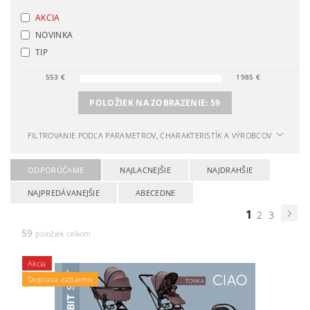
AKCIA
NOVINKA
TIP
553
€
1985
€
POLOŽIEK NA ZOBRAZENIE:
59
FILTROVANIE PODĽA PARAMETROV, CHARAKTERISTÍK A VÝROBCOV
ODPORÚČAME
NAJLACNEJŠIE
NAJDRAHŠIE
NAJPREDÁVANEJŠIE
ABECEDNE
1
2
3
59
položiek celkom
Akcia
Doprava zadarmo