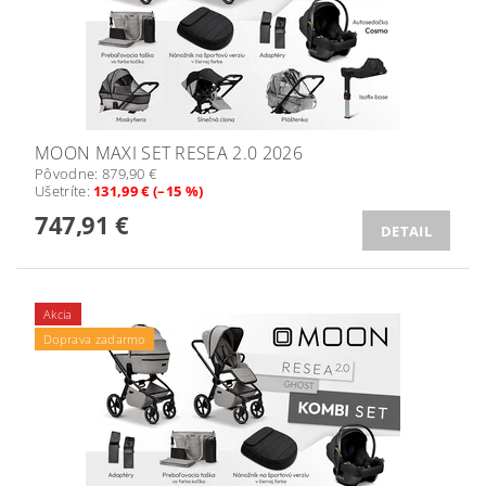
MOON MAXI SET RESEA 2.0 2026
Pôvodne:
879,90 €
Ušetríte
:
131,99 € (–15 %)
747,91 €
DETAIL
Akcia
Doprava zadarmo