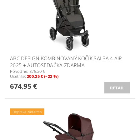
ABC DESIGN KOMBINOVANÝ KOČÍK SALSA 4 AIR
2025 + AUTOSEDAČKA ZDARMA
Pôvodne:
875,20 €
Ušetríte
:
200,25 € (–22 %)
674,95 €
DETAIL
Doprava zadarmo