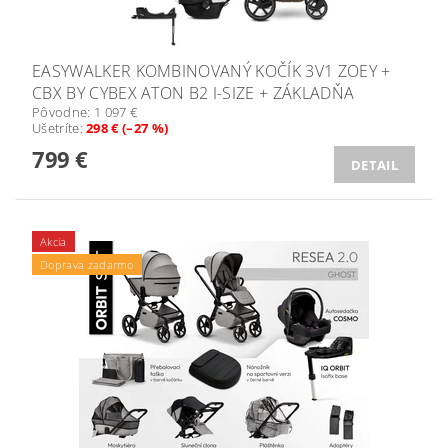
EASYWALKER KOMBINOVANÝ KOČÍK 3V1 ZOEY +
CBX BY CYBEX ATON B2 I-SIZE + ZÁKLADŇA
Pôvodne:
1 097 €
Ušetríte
:
298 € (–27 %)
799 €
DETAIL
Akcia
Doprava zadarmo