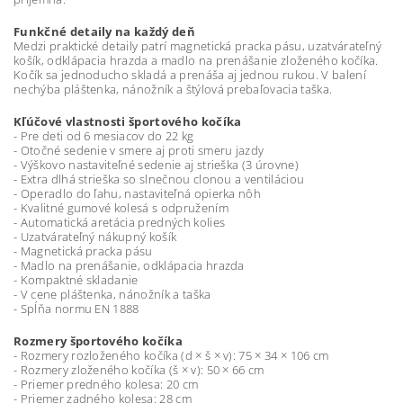
Funkčné detaily na každý deň
Medzi praktické detaily patrí magnetická pracka pásu, uzatvárateľný
košík, odklápacia hrazda a madlo na prenášanie zloženého kočíka.
Kočík sa jednoducho skladá a prenáša aj jednou rukou. V balení
nechýba pláštenka, nánožník a štýlová prebaľovacia taška.
Kľúčové vlastnosti športového kočíka
- Pre deti od 6 mesiacov do 22 kg
- Otočné sedenie v smere aj proti smeru jazdy
- Výškovo nastaviteľné sedenie aj strieška (3 úrovne)
- Extra dlhá strieška so slnečnou clonou a ventiláciou
- Operadlo do ľahu, nastaviteľná opierka nôh
- Kvalitné gumové kolesá s odpružením
- Automatická aretácia predných kolies
- Uzatvárateľný nákupný košík
- Magnetická pracka pásu
- Madlo na prenášanie, odklápacia hrazda
- Kompaktné skladanie
- V cene pláštenka, nánožník a taška
- Spĺňa normu EN 1888
Rozmery športového kočíka
- Rozmery rozloženého kočíka (d × š × v): 75 × 34 × 106 cm
- Rozmery zloženého kočíka (š × v): 50 × 66 cm
- Priemer predného kolesa: 20 cm
- Priemer zadného kolesa: 28 cm