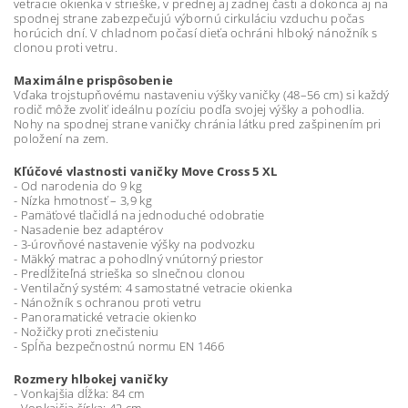
vetracie okienka v strieške, v prednej aj zadnej časti a dokonca aj na
spodnej strane zabezpečujú výbornú cirkuláciu vzduchu počas
horúcich dní. V chladnom počasí dieťa ochráni hlboký nánožník s
clonou proti vetru.
Maximálne prispôsobenie
Vďaka trojstupňovému nastaveniu výšky vaničky (48–56 cm) si každý
rodič môže zvoliť ideálnu pozíciu podľa svojej výšky a pohodlia.
Nohy na spodnej strane vaničky chránia látku pred zašpinením pri
položení na zem.
Kľúčové vlastnosti vaničky Move Cross 5 XL
- Od narodenia do 9 kg
- Nízka hmotnosť – 3,9 kg
- Pamäťové tlačidlá na jednoduché odobratie
- Nasadenie bez adaptérov
- 3-úrovňové nastavenie výšky na podvozku
- Mäkký matrac a pohodlný vnútorný priestor
- Predĺžiteľná strieška so slnečnou clonou
- Ventilačný systém: 4 samostatné vetracie okienka
- Nánožník s ochranou proti vetru
- Panoramatické vetracie okienko
- Nožičky proti znečisteniu
- Spĺňa bezpečnostnú normu EN 1466
Rozmery hlbokej vaničky
- Vonkajšia dĺžka: 84 cm