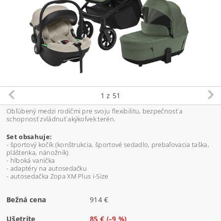
1
z 51
Obľúbený medzi rodičmi pre svoju flexibilitu, bezpečnosť a
schopnosť zvládnuť akýkoľvek terén.
Set obsahuje:
- športový kočík (konštrukcia, športové sedadlo, prebaľovacia taška,
pláštenka, nánožník)
- hlboká vanička
- adaptéry na autosedačku
- autosedačka Zopa XM Plus i-Size
Bežná cena
914 €
Ušetríte
85 €
(–9 %)