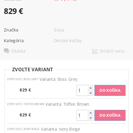
829 €
Značka
Zopa
Kategória
Detské kočíky
Otázka
Strážiť cenu
ZVOĽTE VARIANT
Varianta: Boss Grey
ZOP012057_BOSS GREY
829 €
Varianta: Toffee Brown
ZOP012057_TOFFEE BROWN
829 €
Varianta: Ivory Beige
ZOP012057_IVORY BEIGE