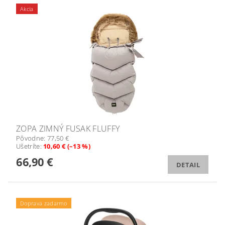
Akcia
ZOPA ZIMNÝ FUSAK FLUFFY
Pôvodne:
77,50 €
Ušetríte
:
10,60 € (–13 %)
66,90 €
DETAIL
Doprava zadarmo