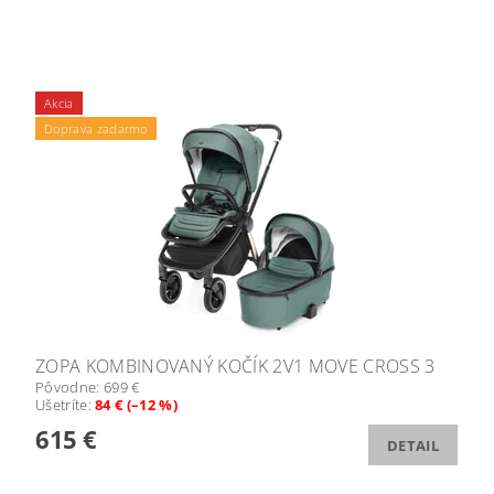
Akcia
Doprava zadarmo
ZOPA KOMBINOVANÝ KOČÍK 2V1 MOVE CROSS 3
Pôvodne:
699 €
Ušetríte
:
84 € (–12 %)
615 €
DETAIL