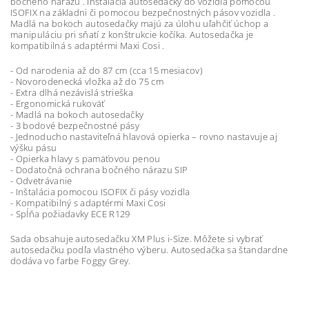
bočného nárazu . Inštalácia autosedačky do vozidla pomocou
ISOFIX na základni či pomocou bezpečnostných pásov vozidla .
Madlá na bokoch autosedačky majú za úlohu uľahčiť úchop a
manipuláciu pri sňatí z konštrukcie kočíka. Autosedačka je
kompatibilná s adaptérmi Maxi Cosi .
- Od narodenia až do 87 cm (cca 15 mesiacov)
- Novorodenecká vložka až do 75 cm
- Extra dlhá nezávislá strieška
- Ergonomická rukoväť
- Madlá na bokoch autosedačky
- 3 bodové bezpečnostné pásy
- Jednoducho nastaviteľná hlavová opierka – rovno nastavuje aj
výšku pásu
- Opierka hlavy s pamäťovou penou
- Dodatočná ochrana bočného nárazu SIP
- Odvetrávanie
- Inštalácia pomocou ISOFIX či pásy vozidla
- Kompatibilný s adaptérmi Maxi Cosi
- Spĺňa požiadavky ECE R129
Sada obsahuje autosedačku XM Plus i-Size. Môžete si vybrať
autosedačku podľa vlastného výberu. Autosedačka sa štandardne
dodáva vo farbe Foggy Grey.