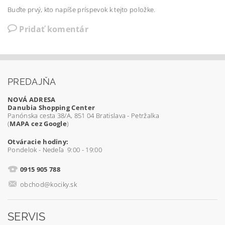
Buďte prvý, kto napíše príspevok k tejto položke.
Pridať komentár
PREDAJŇA
NOVÁ ADRESA
Danubia Shopping Center
Panónska cesta 38/A, 851 04 Bratislava - Petržalka
(
MAPA cez Google
)
Otváracie hodiny:
Pondelok - Nedeľa 9:00 - 19:00
0915 905 788
obchod@kociky.sk
SERVIS