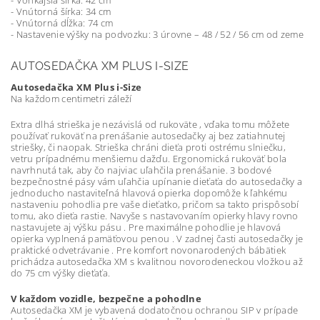
- Vonkajšia šírka: 42 cm
- Vnútorná šírka: 34 cm
- Vnútorná dĺžka: 74 cm
- Nastavenie výšky na podvozku: 3 úrovne – 48 / 52 / 56 cm od zeme
AUTOSEDAČKA XM PLUS I-SIZE
Autosedačka XM Plus i-Size
Na každom centimetri záleží
Extra dlhá strieška je nezávislá od rukoväte , vďaka tomu môžete
používať rukoväť na prenášanie autosedačky aj bez zatiahnutej
striešky, či naopak. Strieška chráni dieťa proti ostrému slniečku,
vetru prípadnému menšiemu dažďu. Ergonomická rukoväť bola
navrhnutá tak, aby čo najviac uľahčila prenášanie. 3 bodové
bezpečnostné pásy vám uľahčia upínanie dieťaťa do autosedačky a
jednoducho nastaviteľná hlavová opierka dopomôže k ľahkému
nastaveniu pohodlia pre vaše dieťatko, pričom sa takto prispôsobí
tomu, ako dieťa rastie. Navyše s nastavovaním opierky hlavy rovno
nastavujete aj výšku pásu . Pre maximálne pohodlie je hlavová
opierka vyplnená pamäťovou penou . V zadnej časti autosedačky je
praktické odvetrávanie . Pre komfort novonarodených bábätiek
prichádza autosedačka XM s kvalitnou novorodeneckou vložkou až
do 75 cm výšky dieťaťa.
V každom vozidle, bezpečne a pohodlne
Autosedačka XM je vybavená dodatočnou ochranou SIP v prípade