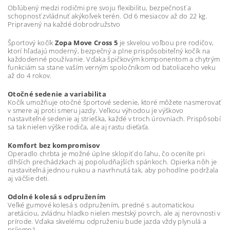
Obľúbený medzi rodičmi pre svoju flexibilitu, bezpečnosť a
schopnosť zvládnuť akýkoľvek terén. Od 6 mesiacov až do 22 kg.
Pripravený na každé dobrodružstvo
Športový kočík
Zopa Move Cross 5
je skvelou voľbou pre rodičov,
ktorí hľadajú moderný, bezpečný a plne prispôsobiteľný kočík na
každodenné používanie. Vďaka špičkovým komponentom a chytrým
funkciám sa stane vaším verným spoločníkom od batoliaceho veku
až do 4 rokov.
Otočné sedenie a variabilita
Kočík umožňuje otočné športové sedenie, ktoré môžete nasmerovať
v smere aj proti smeru jazdy. Veľkou výhodou je výškovo
nastaviteľné sedenie aj strieška, každé v troch úrovniach. Prispôsobí
sa tak nielen výške rodiča, ale aj rastu dieťaťa.
Komfort bez kompromisov
Operadlo chrbta je možné úplne sklopiť do ľahu, čo oceníte pri
dlhších prechádzkach aj popoludňajších spánkoch. Opierka nôh je
nastaviteľná jednou rukou a navrhnutá tak, aby pohodlne podržala
aj väčšie deti.
Odolné kolesá s odpružením
Veľké gumové kolesá s odpružením, predné s automatickou
aretáciou, zvládnu hladko nielen mestský povrch, ale aj nerovnosti v
prírode. Vďaka skvelému odpruženiu bude jazda vždy plynulá a
príjemná.