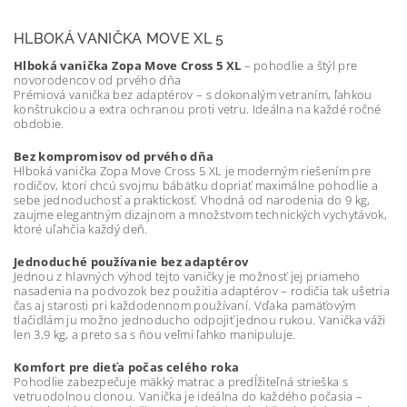
HLBOKÁ VANIČKA MOVE XL 5
Hlboká vanička Zopa Move Cross 5 XL
– pohodlie a štýl pre
novorodencov od prvého dňa
Prémiová vanička bez adaptérov – s dokonalým vetraním, ľahkou
konštrukciou a extra ochranou proti vetru. Ideálna na každé ročné
obdobie.
Bez kompromisov od prvého dňa
Hlboká vanička Zopa Move Cross 5 XL je moderným riešením pre
rodičov, ktorí chcú svojmu bábätku dopriať maximálne pohodlie a
sebe jednoduchosť a praktickosť. Vhodná od narodenia do 9 kg,
zaujme elegantným dizajnom a množstvom technických vychytávok,
ktoré uľahčia každý deň.
Jednoduché používanie bez adaptérov
Jednou z hlavných výhod tejto vaničky je možnosť jej priameho
nasadenia na podvozok bez použitia adaptérov – rodičia tak ušetria
čas aj starosti pri každodennom používaní. Vďaka pamäťovým
tlačidlám ju možno jednoducho odpojiť jednou rukou. Vanička váži
len 3,9 kg, a preto sa s ňou veľmi ľahko manipuluje.
Komfort pre dieťa počas celého roka
Pohodlie zabezpečuje mäkký matrac a predĺžiteľná strieška s
vetruodolnou clonou. Vanička je ideálna do každého počasia –