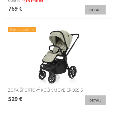
Ušetríte
:
145 € (–15 %)
769 €
DETAIL
Doprava zadarmo
ZOPA ŠPORTOVÝ KOČÍK MOVE CROSS 5
529 €
DETAIL