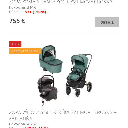
ZOPA KOMBINOVANÝ KOČÍK 3V1 MOVE CROSS 3
Pôvodne:
844 €
Ušetríte
:
89 € (–10 %)
755 €
DETAIL
Akcia
Doprava zadarmo
ZOPA VÝHODNÝ SET KOČÍKA 3V1 MOVE CROSS 3 +
ZÁKLADŇA
Pôvodne:
914 €