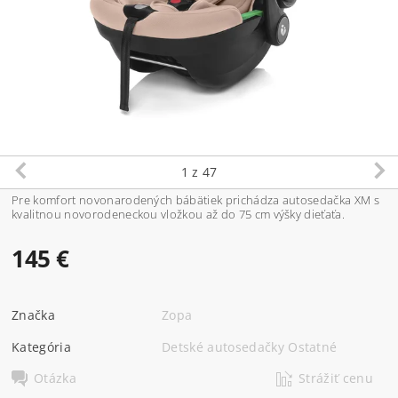
1
z 47
Pre komfort novonarodených bábätiek prichádza autosedačka XM s
kvalitnou novorodeneckou vložkou až do 75 cm výšky dieťaťa.
145 €
Značka
Zopa
Kategória
Detské autosedačky Ostatné
Otázka
Strážiť cenu