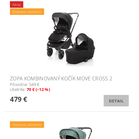
Akcia
Doprava zadarmo
ZOPA KOMBINOVANÝ KOČÍK MOVE CROSS 2
Pôvodne:
549 €
Ušetríte
:
70 € (–12 %)
479 €
DETAIL
Doprava zadarmo