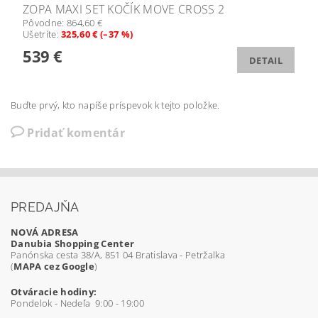
ZOPA MAXI SET KOČÍK MOVE CROSS 2
Pôvodne:
864,60 €
Ušetríte
:
325,60 € (–37 %)
539 €
DETAIL
Buďte prvý, kto napíše príspevok k tejto položke.
Pridať komentár
PREDAJŇA
NOVÁ ADRESA
Danubia Shopping Center
Panónska cesta 38/A, 851 04 Bratislava - Petržalka
(
MAPA cez Google
)
Otváracie hodiny:
Pondelok - Nedeľa 9:00 - 19:00