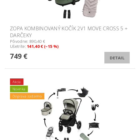
ZOPA KOMBINOVANÝ KOČÍK 2V1 MOVE CROSS 5 +
DARČEKY
Pôvodne:
890,40 €
Ušetríte
:
141,40 € (–15 %)
749 €
DETAIL
Akcia
Novinka
Doprava zadarmo