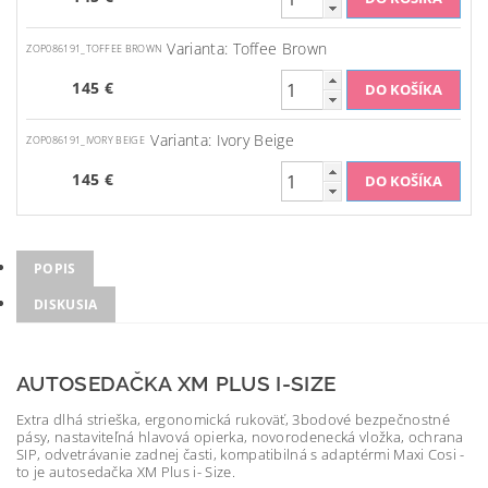
Varianta: Toffee Brown
ZOP086191_TOFFEE BROWN
145 €
Varianta: Ivory Beige
ZOP086191_IVORY BEIGE
145 €
POPIS
DISKUSIA
AUTOSEDAČKA XM PLUS I-SIZE
Extra dlhá strieška, ergonomická rukoväť, 3bodové bezpečnostné
pásy, nastaviteľná hlavová opierka, novorodenecká vložka, ochrana
SIP, odvetrávanie zadnej časti, kompatibilná s adaptérmi Maxi Cosi -
to je autosedačka XM Plus i- Size.