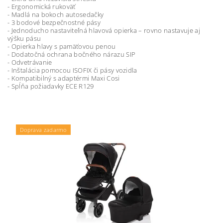
- Ergonomická rukoväť
- Madlá na bokoch autosedačky
- 3 bodové bezpečnostné pásy
- Jednoducho nastaviteľná hlavová opierka – rovno nastavuje aj
výšku pásu
- Opierka hlavy s pamäťovou penou
- Dodatočná ochrana bočného nárazu SIP
- Odvetrávanie
- Inštalácia pomocou ISOFIX či pásy vozidla
- Kompatibilný s adaptérmi Maxi Cosi
- Spĺňa požiadavky ECE R129
Doprava zadarmo