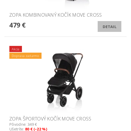
ZOPA KOMBINOVANÝ KOČÍK MOVE CROSS
479 €
DETAIL
Akcia
Doprava zadarmo
ZOPA ŠPORTOVÝ KOČÍK MOVE CROSS
Pôvodne:
349 €
Ušetríte
:
80 € (–22 %)