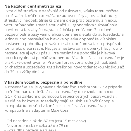
Na každom centimetri záleží
Extra dlhá strieška je nezávislá od rukoväte , vďaka tomu môžete
používať rukoväť na prenášanie autosedačky aj bez zatiahnutej
striešky, či naopak. Strieška chráni dieťa proti ostrému slniečku,
vetru prípadnému menšiemu dažďu. Ergonomická rukoväť bola
navrhnutá tak, aby čo najviac uľahčila prenášanie. 3 bodové
bezpečnostné pásy vám uľahčia upínanie dieťaťa do autosedačky a
jednoducho nastaviteľná hlavová opierka dopomôže k ľahkému
nastaveniu pohodlia pre vaše dieťatko, pričom sa takto prispôsobí
tomu, ako dieťa rastie. Navyše s nastavovaním opierky hlavy rovno
nastavujete aj výšku pásu . Pre maximálne pohodlie je hlavová
opierka vyplnená pamäťovou penou . V zadnej časti autosedačky je
praktické odvetrávanie . Pre komfort novonarodených bábätiek
prichádza autosedačka XM s kvalitnou novorodeneckou vložkou až
do 75 cm výšky dieťaťa.
V každom vozidle, bezpečne a pohodlne
Autosedačka XM je vybavená dodatočnou ochranou SIP v prípade
bočného nárazu . Inštalácia autosedačky do vozidla pomocou
ISOFIX na základni či pomocou bezpečnostných pásov vozidla .
Madlá na bokoch autosedačky majú za úlohu uľahčiť úchop a
manipuláciu pri sňatí z konštrukcie kočíka. Autosedačka je
kompatibilná s adaptérmi Maxi Cosi .
- Od narodenia až do 87 cm (cca 15 mesiacov)
- Novorodenecká vložka až do 75 cm
- Extra dlhá nezávislá strieška