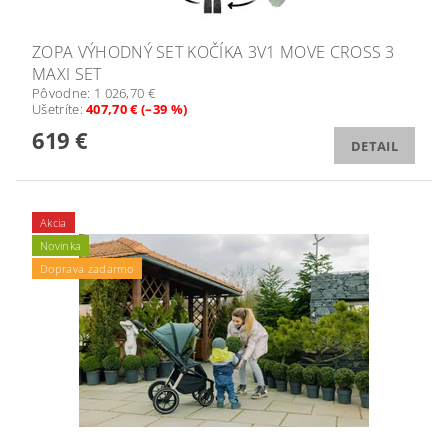
ZOPA VÝHODNÝ SET KOČÍKA 3V1 MOVE CROSS 3
MAXI SET
Pôvodne:
1 026,70 €
Ušetríte
:
407,70 € (–39 %)
619 €
DETAIL
Akcia
Novinka
Doprava zadarmo