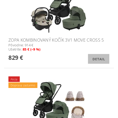
ZOPA KOMBINOVANÝ KOČÍK 3V1 MOVE CROSS 5
Pôvodne:
914 €
Ušetríte
:
85 € (–9 %)
829 €
DETAIL
Akcia
Doprava zadarmo