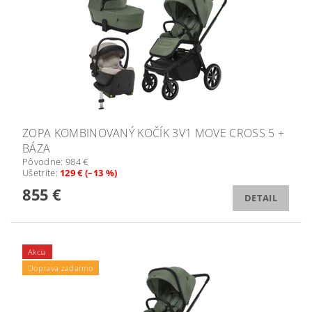
ZOPA KOMBINOVANÝ KOČÍK 3V1 MOVE CROSS 5 +
BÁZA
Pôvodne:
984 €
Ušetríte
:
129 € (–13 %)
855 €
DETAIL
Akcia
Doprava zadarmo