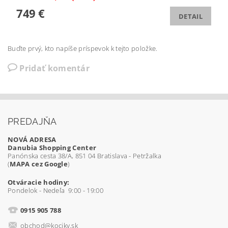
749 €
DETAIL
Buďte prvý, kto napíše príspevok k tejto položke.
Pridať komentár
PREDAJŇA
NOVÁ ADRESA
Danubia Shopping Center
Panónska cesta 38/A, 851 04 Bratislava - Petržalka
(
MAPA cez Google
)
Otváracie hodiny:
Pondelok - Nedeľa 9:00 - 19:00
0915 905 788
obchod@kociky.sk