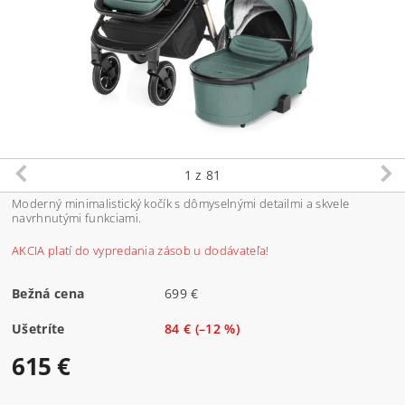
1
z 81
Moderný minimalistický kočík s dômyselnými detailmi a skvele
navrhnutými funkciami.
AKCIA platí do vypredania zásob u dodávateľa!
Bežná cena
699 €
Ušetríte
84 €
(–12 %)
615 €