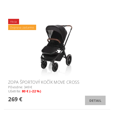
Akcia
Doprava zadarmo
ZOPA ŠPORTOVÝ KOČÍK MOVE CROSS
Pôvodne:
349 €
Ušetríte
:
80 € (–22 %)
269 €
DETAIL