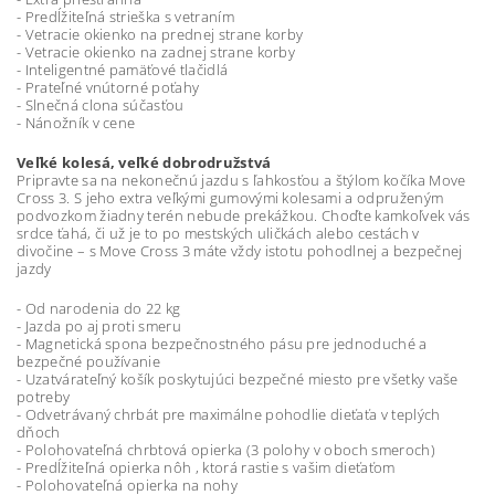
- Predĺžiteľná strieška s vetraním
- Vetracie okienko na prednej strane korby
- Vetracie okienko na zadnej strane korby
- Inteligentné pamäťové tlačidlá
- Prateľné vnútorné poťahy
- Slnečná clona súčasťou
- Nánožník v cene
Veľké kolesá, veľké dobrodružstvá
Pripravte sa na nekonečnú jazdu s ľahkosťou a štýlom kočíka Move
Cross 3. S jeho extra veľkými gumovými kolesami a odpruženým
podvozkom žiadny terén nebude prekážkou. Choďte kamkoľvek vás
srdce ťahá, či už je to po mestských uličkách alebo cestách v
divočine – s Move Cross 3 máte vždy istotu pohodlnej a bezpečnej
jazdy
- Od narodenia do 22 kg
- Jazda po aj proti smeru
- Magnetická spona bezpečnostného pásu pre jednoduché a
bezpečné používanie
- Uzatvárateľný košík poskytujúci bezpečné miesto pre všetky vaše
potreby
- Odvetrávaný chrbát pre maximálne pohodlie dieťaťa v teplých
dňoch
- Polohovateľná chrbtová opierka (3 polohy v oboch smeroch)
- Predĺžiteľná opierka nôh , ktorá rastie s vašim dieťaťom
- Polohovateľná opierka na nohy