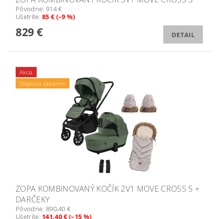
Pôvodne:
914 €
Ušetríte
:
85 € (–9 %)
829 €
DETAIL
Akcia
Doprava zadarmo
ZOPA KOMBINOVANÝ KOČÍK 2V1 MOVE CROSS 5 +
DARČEKY
Pôvodne:
890,40 €
Ušetríte
:
141,40 € (–15 %)