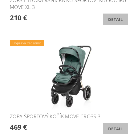
ZOPA HLBOKÁ VANIČKA KU ŠPORTOVÉMU KOČÍKU
MOVE XL 3
210 €
DETAIL
Doprava zadarmo
ZOPA ŠPORTOVÝ KOČÍK MOVE CROSS 3
469 €
DETAIL