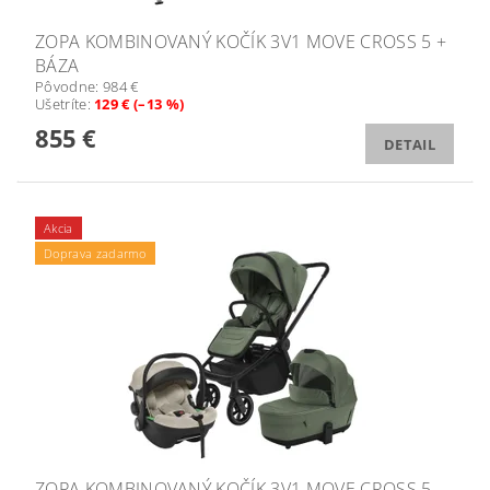
ZOPA KOMBINOVANÝ KOČÍK 3V1 MOVE CROSS 5 +
BÁZA
Pôvodne:
984 €
Ušetríte
:
129 € (–13 %)
855 €
DETAIL
Akcia
Doprava zadarmo
ZOPA KOMBINOVANÝ KOČÍK 3V1 MOVE CROSS 5