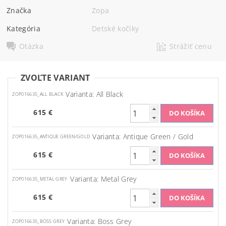
Značka
Zopa
Kategória
Detské kočíky
Otázka
Strážiť cenu
ZVOĽTE VARIANT
Varianta: All Black
ZOP016635_ALL BLACK
615 €
Varianta: Antique Green / Gold
ZOP016635_ANTIQUE GREEN/GOLD
615 €
Varianta: Metal Grey
ZOP016635_METAL GREY
615 €
Varianta: Boss Grey
ZOP016635_BOSS GREY