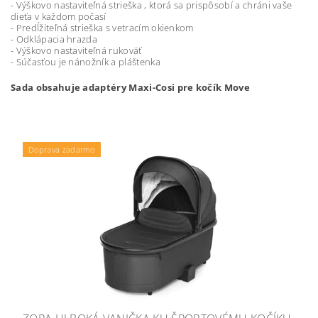
- Výškovo nastaviteľná strieška , ktorá sa prispôsobí a chráni vaše
dieťa v každom počasí
- Predĺžiteľná strieška s vetracím okienkom
- Odklápacia hrazda
- Výškovo nastaviteľná rukoväť
- Súčasťou je nánožník a pláštenka
Sada obsahuje adaptéry Maxi-Cosi pre kočík Move
Doprava zadarmo