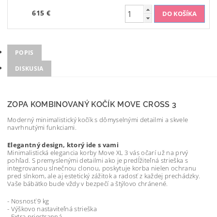
615 €
POPIS
DISKUSIA
ZOPA KOMBINOVANÝ KOČÍK MOVE CROSS 3
Moderný minimalistický kočík s dômyselnými detailmi a skvele
navrhnutými funkciami.
Elegantný design, ktorý ide s vami
Minimalistická elegancia korby Move XL 3 vás očarí už na prvý
pohľad. S premyslenými detailmi ako je predĺžiteľná strieška s
integrovanou slnečnou clonou, poskytuje korba nielen ochranu
pred slnkom, ale aj estetický zážitok a radosť z každej prechádzky.
Vaše bábätko bude vždy v bezpečí a štýlovo chránené.
- Nosnosť 9 kg
- Výškovo nastaviteľná strieška
- Extra priestranná