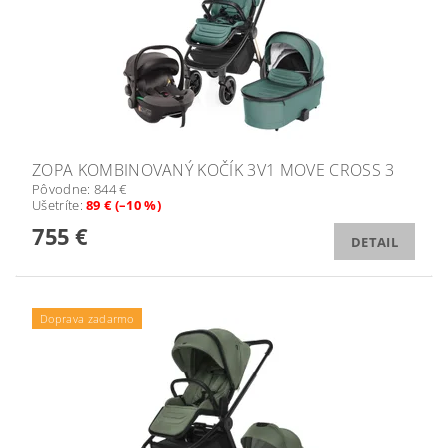
ZOPA KOMBINOVANÝ KOČÍK 3V1 MOVE CROSS 3
Pôvodne:
844 €
Ušetríte
:
89 € (–10 %)
755 €
DETAIL
Doprava zadarmo