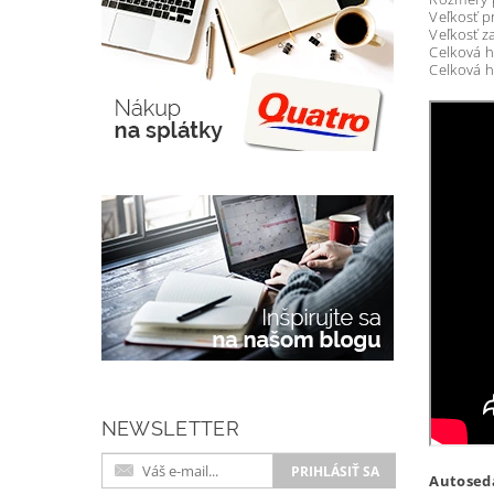
Veľkosť p
Veľkosť z
Celková 
Celková h
NEWSLETTER
Autosed