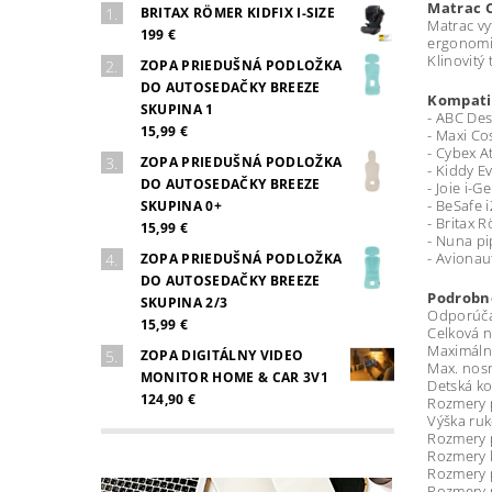
Matrac 
BRITAX RÖMER KIDFIX I-SIZE
Matrac vy
199 €
ergonomic
Klinovitý
ZOPA PRIEDUŠNÁ PODLOŽKA
DO AUTOSEDAČKY BREEZE
Kompatib
SKUPINA 1
- ABC Des
15,99 €
- Maxi Co
- Cybex A
ZOPA PRIEDUŠNÁ PODLOŽKA
- Kiddy E
DO AUTOSEDAČKY BREEZE
- Joie i-
- BeSafe 
SKUPINA 0+
- Britax 
15,99 €
- Nuna pi
- Avionau
ZOPA PRIEDUŠNÁ PODLOŽKA
DO AUTOSEDAČKY BREEZE
Podrobno
SKUPINA 2/3
Odporúča
15,99 €
Celková n
Maximáln
ZOPA DIGITÁLNY VIDEO
Max. nosn
MONITOR HOME & CAR 3V1
Detská ko
124,90 €
Rozmery p
Výška ruk
Rozmery p
Rozmery k
Rozmery p
Rozmery p