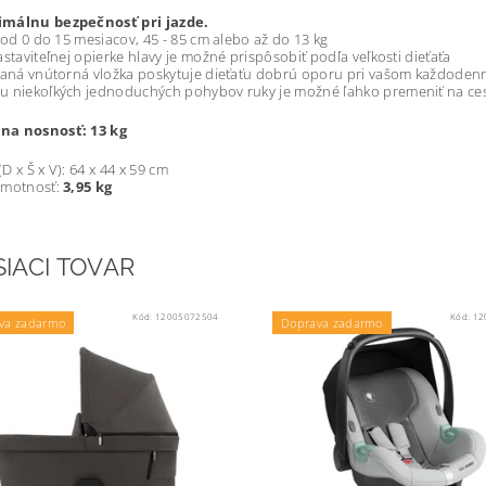
málnu bezpečnosť pri jazde.
i od 0 do 15 mesiacov, 45 - 85 cm alebo až do 13 kg
astaviteľnej opierke hlavy je možné prispôsobiť podľa veľkosti dieťaťa
vaná vnútorná vložka poskytuje dieťaťu dobrú oporu pri vašom každoden
u niekoľkých jednoduchých pohybov ruky je možné ľahko premeniť na ce
a nosnosť: 13 kg
D x Š x V): 64 x 44 x 59 cm
hmotnosť:
3,95 kg
SIACI TOVAR
Kód:
12005072504
Kód:
12
va zadarmo
Doprava zadarmo