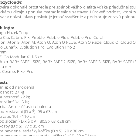
CozyCloud®
tvára dokonalé prostredie pre spánok vášho dieťaťa vďaka priedušnej st
kému dizajnu ponúka matrac ideálne nastavenú úroveň tvrdosti, ktorá zai
 tvar v oblasti hlavy poskytuje jemné vyvýšenie a podporuje zdravú polohu 
ilný s:
ign Hazel, Tulip
si Citi, Cabrio Fix, Pebble, Pebble Plus, Pebble Pro, Coral
ton, Aton 5, Aton M, Aton Q, Aton Q PLUS, Aton Q i-size, Cloud Q, Cloud Q P
vo Lunafix, Evolution Pro, Evolution Pro 2
Gemm
iZi Go Modular X1 i-Size
Römer BABY SAFE i-SIZE, BABY SAFE 2 iSIZE, BABY SAFE 3 iSIZE, BABY SAFE i
pa next
t Cosmo, Pixel Pro
sti:
nie: od narodenia
osnosť: 27 kg
a nosnosť: 22 kg
osť košíka: 5 kg
rba: Áno - súčasťou balenia
o zostavení (D x Š): 95 x 63 cm
oväte: 101 - 110 cm
o zložení (D x Š x V): 80,5 x 63 x 28 cm
orby (D x Š): 77 x 35 cm
ripevnenej sedačky kočíka (D x Š): 20 x 30 cm
ripevnenej opierky chrbta kočíka (Š x V): 30 x 51 cm