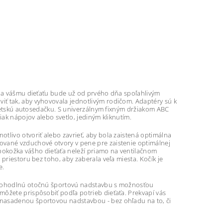
ám a vášmu dieťaťu bude už od prvého dňa spoľahlivým
iť tak, aby vyhovovala jednotlivým rodičom. Adaptéry sú k
j detskú autosedačku. S univerzálnym fixným držiakom ABC
iak nápojov alebo svetlo, jediným kliknutím.
tlivo otvoriť alebo zavrieť, aby bola zaistená optimálna
ované vzduchové otvory v pene pre zaistenie optimálnej
á pokožka vášho dieťaťa neleží priamo na ventilačnom
priestoru bez toho, aby zaberala veľa miesta. Kočík je
e.
a pohodlnú otočnú športovú nadstavbu s možnosťou
môžete prispôsobiť podľa potrieb dieťaťa. Prekvapí vás
 nasadenou športovou nadstavbou - bez ohľadu na to, či