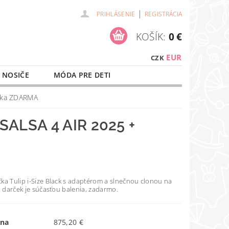
|
PRIHLÁSENIE
REGISTRÁCIA
KOŠÍK:
0 €
EUR
CZK
 NOSIČE
MÓDA PRE DETI
NAŠE SLUŽBY
O NÁKUPE
ačka ZDARMA
ALSA 4 AIR 2025 +
ka Tulip i-Size Black s adaptérom a slnečnou clonou na
o darček je súčasťou balenia, zadarmo.
ena
875,20 €