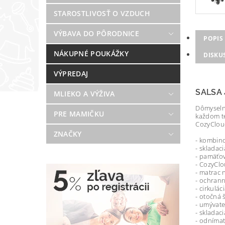
STAROSTLIVOSŤ O VZDUCH
VÝBAVA DO PÔRODNICE
POPIS
NÁKUPNÉ POUKÁŽKY
DISKU
VÝPREDAJ
SALSA 
MLIEKO A VÝŽIVA
Dômyselný
PRE MAMIČKU
každom t
CozyCloud
ZNAČKY
- kombino
- skladac
- pamäťov
- CozyCl
- matrac 
- ochran
- cirkulá
- otočná 
- umývate
- skladac
- odníma