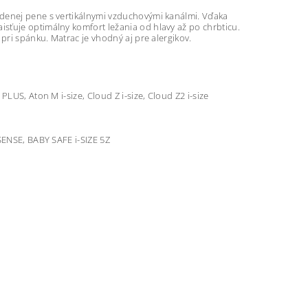
udenej pene s vertikálnymi vzduchovými kanálmi. Vďaka
sťuje optimálny komfort ležania od hlavy až po chrbticu.
pri spánku. Matrac je vhodný aj pre alergikov.
LUS, Aton M i-size, Cloud Z i-size, Cloud Z2 i-size
SENSE, BABY SAFE i-SIZE 5Z