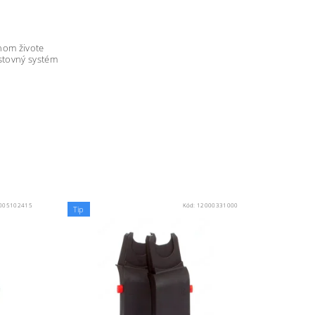
nom živote
stovný systém
005102415
Kód:
12000331000
Tip