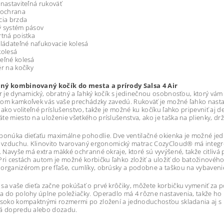
 nastaviteľná rukoväť
 ochrana
cia brzda
ý systém pásov
rtná poistka
vládateľné nafukovacie kolesá
kolesá
eľné kolesá
ér na kočíky
ný kombinovaný kočík do mesta a prírody Salsa 4 Air
ir je dynamický, obratný a ľahký kočík s jedinečnou osobnosťou, ktorý v
om kamkoľvek vás vaše prechádzky zavedú. Rukoväť je možné ľahko nastav
i ako voliteľné príslušenstvo, takže je možné ku kočíku ľahko pripevniť a
te miesto na uloženie všetkého príslušenstva, ako je taška na plienky, drž
ponúka dieťaťu maximálne pohodlie. Dve ventilačné okienka je možné jedno
a vzduchu. Klinovito tvarovaný ergonomický matrac CozyCloud® má integr
e. Navyše má extra mäkké ochranné okraje, ktoré sú vyvýšené, takže citliv
Pri cestách autom je možné korbičku ľahko zložiť a uložiť do batožinového 
organizérom pre fľaše, cumlíky, obrúsky a podobne a taškou na vybaveni
sa vaše dieťa začne pokúšať o prvé krôčiky, môžete korbičku vymeniť z
a do polohy úplne poležiačky. Operadlo má 4 rôzne nastavenia, takže ho 
ysoko kompaktnými rozmermi po zložení a jednoduchosťou skladania aj s
ná dopredu alebo dozadu.