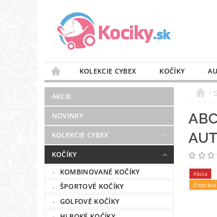
KOLEKCIE CYBEX
KOČÍKY
AU
STAROSTLIVOSŤ O VZDUCH
VÝBAVA DO 
AKCIE
BLOG
PREDAJŇA
KONTAKT
ABC
NOVINKY
AUT
KOLEKCIE CYBEX
KOČÍKY
KOMBINOVANÉ KOČÍKY
Akcia
Doprava
ŠPORTOVÉ KOČÍKY
GOLFOVÉ KOČÍKY
HLBOKÉ KOČÍKY