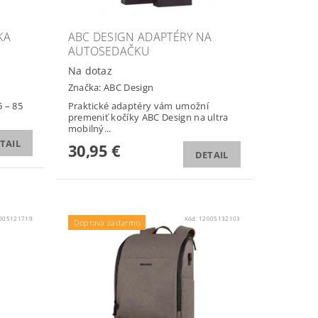
KA
ABC DESIGN ADAPTÉRY NA
AUTOSEDAČKU
Na dotaz
Značka:
ABC Design
5 – 85
Praktické adaptéry vám umožní
premeniť kočíky ABC Design na ultra
mobilný...
TAIL
30,95 €
DETAIL
005121719
Kód:
12005132103
Doprava zadarmo