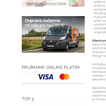
- výškovo
- slnečná
- parkova
- 5bodov
- transpo
- ľahko o
- otočné 
- odnímat
- organiz
Všestran
Salsa 4 A
spoločník
dispozíci
Design má
Korbička 
PRIJÍMAME ONLINE PLATBY
cirkuláci
ventiláci
okienku. 
vybavený 
Akonáhle 
nastaveni
svojimi v
TOP 5
je otoče