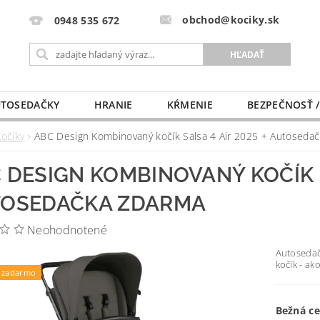
obchod@kociky.sk
0948 535 672
TOSEDAČKY
HRANIE
KŔMENIE
BEZPEČNOSŤ /
PÔRODNICE
MLIEKO A VÝŽIVA
PRE MAMIČKU
Kočíky
ABC Design Kombinovaný kočík Salsa 4 Air 2025 + Autosed
 DESIGN KOMBINOVANÝ KOČÍK S
OSEDAČKA ZDARMA
Neohodnotené
Autosedač
kočík - ak
 zadarmo
Bežná c