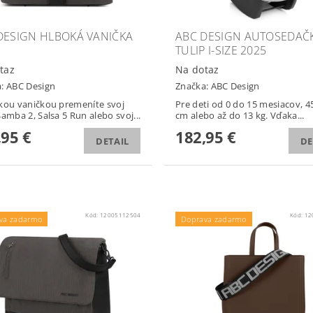
DESIGN HLBOKÁ VANIČKA
ABC DESIGN AUTOSEDAČ
TULIP I-SIZE 2025
taz
Na dotaz
a:
ABC Design
Značka:
ABC Design
kou vaničkou premeníte svoj
Pre deti od 0 do 15 mesiacov, 4
Samba 2, Salsa 5 Run alebo svoj...
cm alebo až do 13 kg. Vďaka...
,95 €
182,95 €
DETAIL
DE
Kód:
12005112504
Kód:
12
va zadarmo
Doprava zadarmo