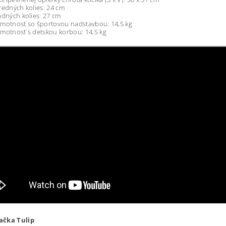
redných kolies: 24 cm
adných kolies: 27 cm
hmotnosť so športovou nadstavbou: 14,5 kg
motnosť s detskou korbou: 14,5 kg
ačka Tulip