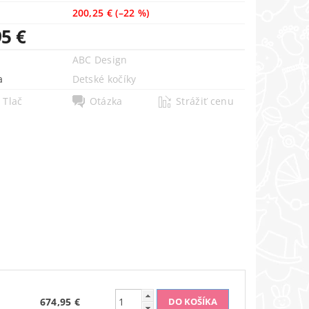
200,25 €
(–22 %)
95 €
ABC Design
a
Detské kočíky
Tlač
Otázka
Strážiť cenu
674,95 €