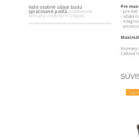
Pre maxi
Vaše osobné údaje budú
spracované podľa
podmienok
- pre det
ochrany osobných údajov
.
- vďaka n
- integro
- pomoco
Maximáln
Rozmery (
Celková 
SÚVI
Dopra