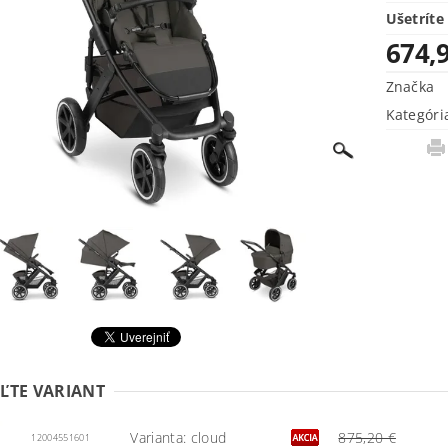
Ušetríte
674,
Značka
Kategóri
ĽTE VARIANT
Varianta: cloud
875,20 €
12004551601