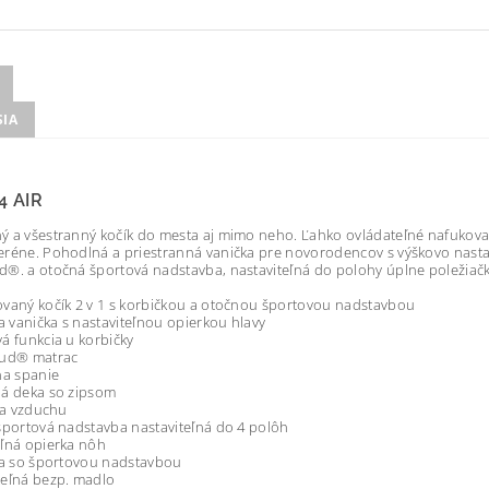
SIA
4 AIR
 a všestranný kočík do mesta aj mimo neho. Ľahko ovládateľné nafukovaci
eréne. Pohodlná a priestranná vanička pre novorodencov s výškovo nast
®. a otočná športová nadstavba, nastaviteľná do polohy úplne poležiačk
vaný kočík 2 v 1 s korbičkou a otočnou športovou nadstavbou
ia vanička s nastaviteľnou opierkou hlavy
á funkcia u korbičky
oud® matrac
na spanie
ná deka so zipsom
cia vzduchu
športová nadstavba nastaviteľná do 4 polôh
ľná opierka nôh
ia so športovou nadstavbou
teľná bezp. madlo