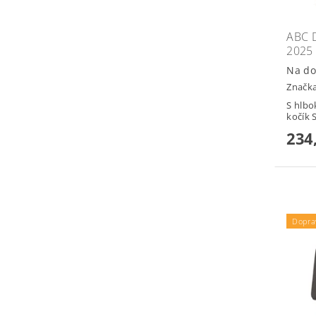
ABC 
2025
Na do
Značk
S hlbo
kočík 
234
Dopra