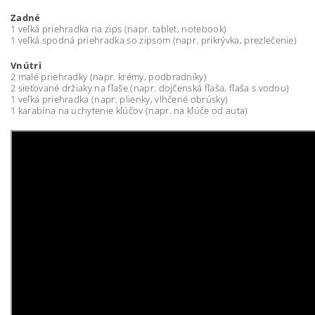
Zadné
1 veľká priehradka na zips (napr. tablet, notebook)
1 veľká spodná priehradka so zipsom (napr. prikrývka, prezlečenie)
Vnútri
2 malé priehradky (napr. krémy, podbradníky)
2 sieťované držiaky na fľaše (napr. dojčenská fľaša, fľaša s vodou)
1 veľká priehradka (napr. plienky, vlhčené obrúsky)
1 karabína na uchytenie kľúčov (napr. na kľúče od auta)