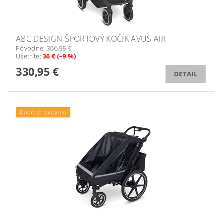
ABC DESIGN ŠPORTOVÝ KOČÍK AVUS AIR
Pôvodne:
366,95 €
Ušetríte
:
36 € (–9 %)
330,95 €
DETAIL
Doprava zadarmo