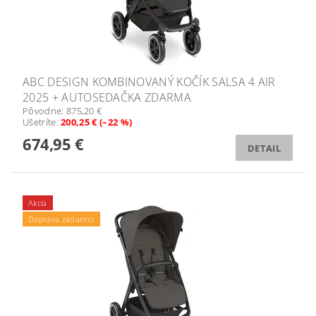
ABC DESIGN KOMBINOVANÝ KOČÍK SALSA 4 AIR
2025 + AUTOSEDAČKA ZDARMA
Pôvodne:
875,20 €
Ušetríte
:
200,25 € (–22 %)
674,95 €
DETAIL
Akcia
Doprava zadarmo