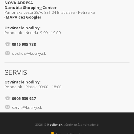
NOVÁ ADRESA
Danubia Shopping Center
Panónska cesta 38/A, 851 04 Bratislava - Petržalka
(
MAPA cez Google
)
Otváracie hodiny:
Pondelok - Nedeľa 9:00 - 19:00
0915 905 788
obchod@kociky.sk
SERVIS
Otváracie hodiny:
Pondelok - Piatok 09:00 - 18:00
0905 539 927
servis@kociky.sk
2026 ©
Kociky.sk
, všetky práva vyhradené