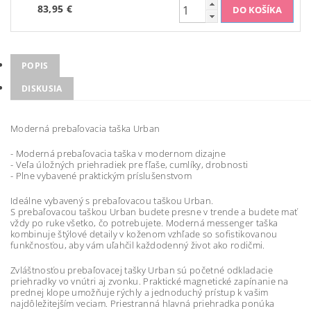
83,95 €
POPIS
DISKUSIA
Moderná prebaľovacia taška Urban
- Moderná prebaľovacia taška v modernom dizajne
- Veľa úložných priehradiek pre fľaše, cumlíky, drobnosti
- Plne vybavené praktickým príslušenstvom
Ideálne vybavený s prebaľovacou taškou Urban.
S prebaľovacou taškou Urban budete presne v trende a budete mať
vždy po ruke všetko, čo potrebujete. Moderná messenger taška
kombinuje štýlové detaily v koženom vzhľade so sofistikovanou
funkčnosťou, aby vám uľahčil každodenný život ako rodičmi.
Zvláštnosťou prebaľovacej tašky Urban sú početné odkladacie
priehradky vo vnútri aj zvonku. Praktické magnetické zapínanie na
prednej klope umožňuje rýchly a jednoduchý prístup k vašim
najdôležitejším veciam. Priestranná hlavná priehradka ponúka