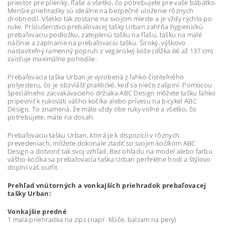
priestor pre plienky, fľaše a všetko, čo potrebujete pre vaše bábätko.
Menšie priehradky sú ideálne na bezpečné uloženie rôznych
drobností. Všetko tak zostane na svojom mieste a je vždy rýchlo po
ruke. Príslušenstvo prebaľovacej tašky Urban zahŕňa hygienickú
prebaľovaciu podložku, zateplenú tašku na fľašu, tašku na malé
náčinie a zapínanie na prebaľovaciu tašku. Široký, výškovo
nastaviteľný ramenný popruh z vegánskej kože (dĺžka 66 až 137 cm)
zaisťuje maximálne pohodlie.
Prebaľovacia taška Urban je vyrobená z ľahko čistiteľného
polyesteru, čo je obzvlášť praktické, keď sa niečo zašpiní. Pomocou
špeciálneho zacvakávacieho držiaka ABC Design môžete tašku ľahko
pripevniť k rukoväti vášho kočíka alebo prívesu na bicykel ABC
Design. To znamená, že máte vždy obe ruky voľné a všetko, čo
potrebujete, máte na dosah.
Prebaľovaciu tašku Urban, ktorá je k dispozícii v rôznych
prevedeniach, môžete dokonale zladiť so svojim kočíkom ABC
Design a dotvoriť tak svoj vzhľad. Bez ohľadu na model alebo farbu
vášho kočíka sa prebaľovacia taška Urban perfektne hodí a štýlovo
doplní váš outfit.
Prehľad vnútorných a vonkajších priehradok prebaľovacej
tašky Urban:
Vonkajšie predné
1 malá priehradka na zips (napr. kľúče, balzam na pery)