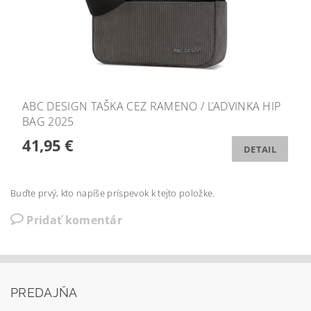
ABC DESIGN TAŠKA CEZ RAMENO / ĽADVINKA HIP
BAG 2025
41,95 €
DETAIL
Buďte prvý, kto napíše príspevok k tejto položke.
Pridať komentár
PREDAJŇA