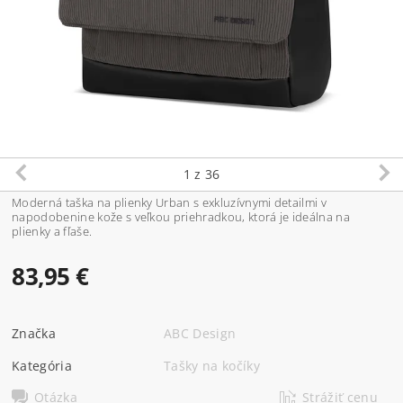
1
z 36
Moderná taška na plienky Urban s exkluzívnymi detailmi v
napodobenine kože s veľkou priehradkou, ktorá je ideálna na
plienky a fľaše.
83,95 €
Značka
ABC Design
Kategória
Tašky na kočíky
Otázka
Strážiť cenu