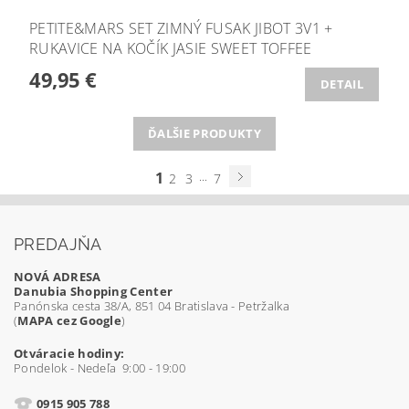
PETITE&MARS SET ZIMNÝ FUSAK JIBOT 3V1 +
RUKAVICE NA KOČÍK JASIE SWEET TOFFEE
49,95 €
DETAIL
ĎALŠIE PRODUKTY
1
...
2
3
7
PREDAJŇA
NOVÁ ADRESA
Danubia Shopping Center
Panónska cesta 38/A, 851 04 Bratislava - Petržalka
(
MAPA cez Google
)
Otváracie hodiny:
Pondelok - Nedeľa 9:00 - 19:00
0915 905 788