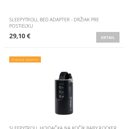
SLEEPYTROLL BED ADAPTER - DRŽIAK PRE
POSTIEĽKU
29,10 €
DETAIL
Doprava zadarmo
SLEEPYTROLL HOJDAČKA NA KOČÍK BABY ROCKER