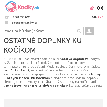
0 €
EUR
CZK
0948 535 672
obchod@kociky.sk
OSTATNÉ DOPLNKY KU
KOČÍKOM
Ku
kočíku
si u nás môžete zakúpiť aj
množstvo doplnkov
, ktorými
zvýšite jeho praktickosť či dokážete odstrániť opotrebovanie
vzniknuté pri jeho používaní. Medzi nasledujúcim tovarom nájdete
rozličné držadlá
, na ktoré môžete vášmu drobcovi počas
kočíkovania položiť nápoje či drobné občerstvenie, rozličné
formy
úložných riešení ku kočíkom
či dokonca nové kolesá, nápravy
alebo aj celé podvozky. Nechýbajú tiež stupienky na kočík, madlá
a
množstvo iných praktických doplnkov
, ktoré zaručene oceníte.