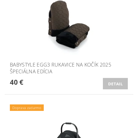
BABYSTYLE EGG3 RUKAVICE NA KOČÍK 2025
ŠPECIÁLNA EDÍCIA
40 €
DETAIL
Doprava zadarmo