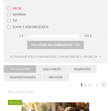
AKCIA
NOVINKA
TIP
ZĽAVA S KÓDOM QUEEN
4
€
205
€
POLOŽIEK NA ZOBRAZENIE:
127
FILTROVANIE PODĽA PARAMETROV, CHARAKTERISTÍK A VÝROBCOV
ODPORÚČAME
NAJLACNEJŠIE
NAJDRAHŠIE
NAJPREDÁVANEJŠIE
ABECEDNE
1
...
2
3
7
127
položiek celkom
Novinka