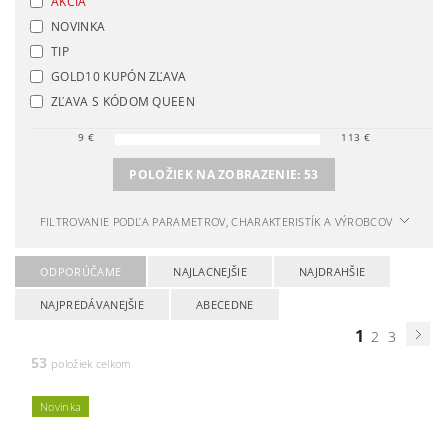
AKCIA
NOVINKA
TIP
GOLD10 KUPÓN ZĽAVA
ZĽAVA S KÓDOM QUEEN
9
€
113
€
POLOŽIEK NA ZOBRAZENIE:
53
FILTROVANIE PODĽA PARAMETROV, CHARAKTERISTÍK A VÝROBCOV
ODPORÚČAME
NAJLACNEJŠIE
NAJDRAHŠIE
NAJPREDÁVANEJŠIE
ABECEDNE
1
2
3
53
položiek celkom
Novinka