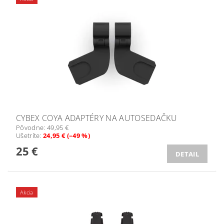
CYBEX COYA ADAPTÉRY NA AUTOSEDAČKU
Pôvodne:
49,95 €
Ušetríte
:
24,95 € (–49 %)
25 €
DETAIL
Akcia