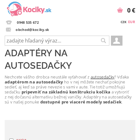
0 €
EUR
CZK
0948 535 672
obchod@kociky.sk
ADAPTÉRY NA
AUTOSEDAČKY
Nechcete vášho drobca neustále vyťahovať z
autosedačky
? Vďaka
adaptérom na autosedačky
ho v nej môžete nechať pokojne
sedieť, aj keď sa práve nevezie s vami v aute. Tie totiž umožňujú
sedačku
pripevniť na základnú konštrukciu kočíka
a vytvoriť
z nej dočasnú alternatívu bežnej vaničky. Adaptéry na autosedačky
sú v našej ponuke
dostupné pre viaceré modely sedačiek
.