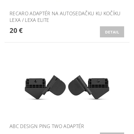
RECARO ADAPTÉR NA AUTOSEDAČKU KU KOČÍKU
LEXA / LEXA ELITE
20 €
DETAIL
ABC DESIGN PING TWO ADAPTÉR