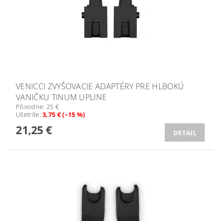
VENICCI ZVYŠOVACIE ADAPTÉRY PRE HLBOKÚ
VANIČKU TINUM UPLINE
Pôvodne:
25 €
Ušetríte
:
3,75 € (–15 %)
21,25 €
DETAIL