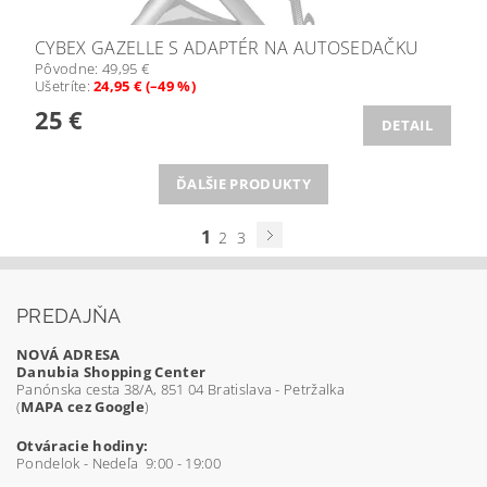
CYBEX GAZELLE S ADAPTÉR NA AUTOSEDAČKU
Pôvodne:
49,95 €
Ušetríte
:
24,95 € (–49 %)
25 €
DETAIL
ĎALŠIE PRODUKTY
1
2
3
PREDAJŇA
NOVÁ ADRESA
Danubia Shopping Center
Panónska cesta 38/A, 851 04 Bratislava - Petržalka
(
MAPA cez Google
)
Otváracie hodiny:
Pondelok - Nedeľa 9:00 - 19:00