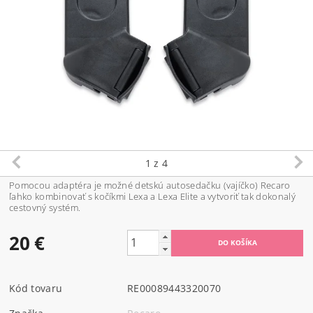
1
z 4
Pomocou adaptéra je možné detskú autosedačku (vajíčko) Recaro
ľahko kombinovať s kočíkmi Lexa a Lexa Elite a vytvoriť tak dokonalý
cestovný systém.
20 €
Kód tovaru
RE00089443320070