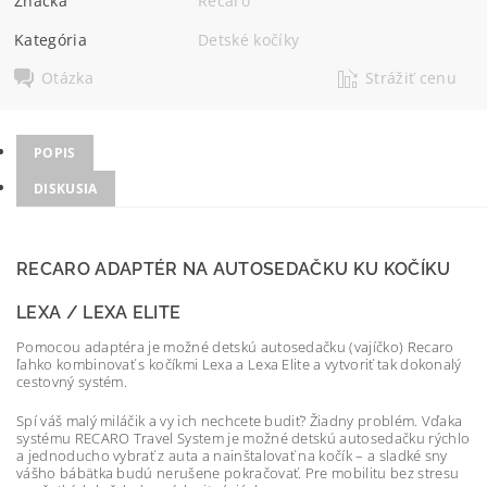
Značka
Recaro
Kategória
Detské kočíky
Otázka
Strážiť cenu
POPIS
DISKUSIA
RECARO ADAPTÉR NA AUTOSEDAČKU KU KOČÍKU
LEXA / LEXA ELITE
Pomocou adaptéra je možné detskú autosedačku (vajíčko) Recaro
ľahko kombinovať s kočíkmi Lexa a Lexa Elite a vytvoriť tak dokonalý
cestovný systém.
Spí váš malý miláčik a vy ich nechcete budiť? Žiadny problém. Vďaka
systému RECARO Travel System je možné detskú autosedačku rýchlo
a jednoducho vybrať z auta a nainštalovať na kočík – a sladké sny
vášho bábätka budú nerušene pokračovať. Pre mobilitu bez stresu