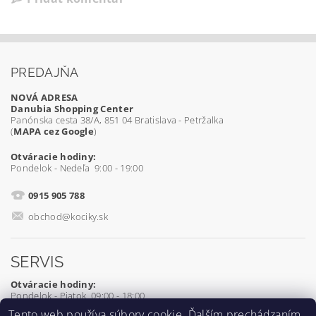
PREDAJŇA
NOVÁ ADRESA
Danubia Shopping Center
Panónska cesta 38/A, 851 04 Bratislava - Petržalka
(
MAPA cez Google
)
Otváracie hodiny:
Pondelok - Nedeľa 9:00 - 19:00
0915 905 788
obchod@kociky.sk
SERVIS
Otváracie hodiny:
Pondelok - Piatok 09:00 - 18:00
Tento web používa súbory
cookie
. Ďalším prechádzaním