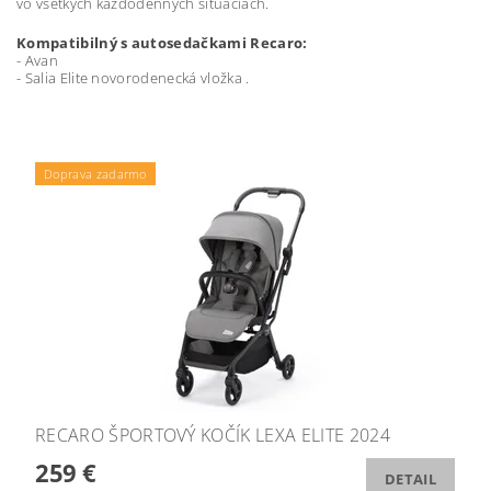
vo všetkých každodenných situáciách.
Kompatibilný s autosedačkami Recaro:
- Avan
- Salia Elite novorodenecká vložka .
Doprava zadarmo
RECARO ŠPORTOVÝ KOČÍK LEXA ELITE 2024
259 €
DETAIL