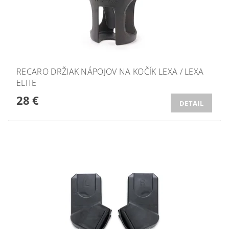
RECARO DRŽIAK NÁPOJOV NA KOČÍK LEXA / LEXA
ELITE
28 €
DETAIL