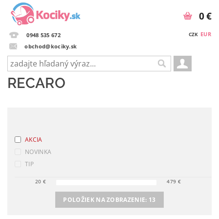
0 €
EUR
CZK
0948 535 672
obchod@kociky.sk
RECARO
AKCIA
NOVINKA
TIP
20
€
479
€
POLOŽIEK NA ZOBRAZENIE:
13