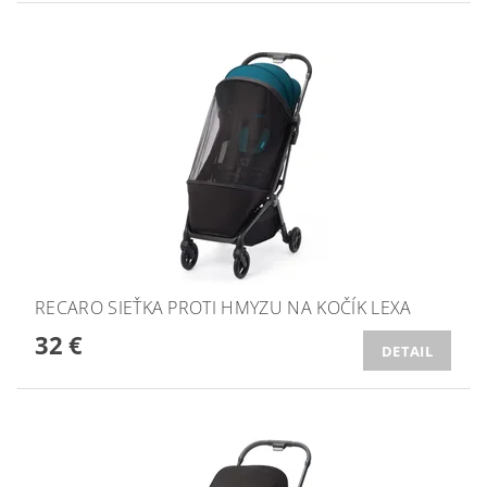
RECARO SIEŤKA PROTI HMYZU NA KOČÍK LEXA
32 €
DETAIL