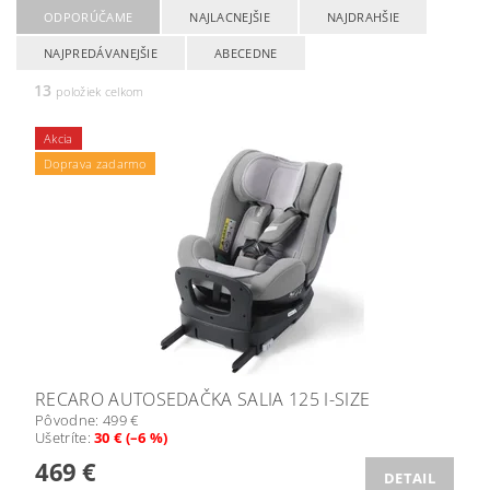
ODPORÚČAME
NAJLACNEJŠIE
NAJDRAHŠIE
NAJPREDÁVANEJŠIE
ABECEDNE
13
položiek celkom
Akcia
Doprava zadarmo
RECARO AUTOSEDAČKA SALIA 125 I-SIZE
Pôvodne:
499 €
Ušetríte
:
30 € (–6 %)
469 €
DETAIL