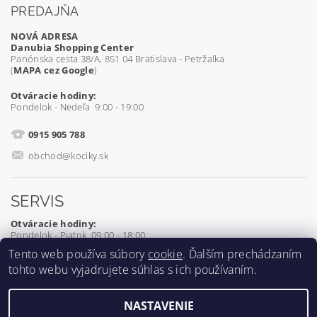
PREDAJŇA
NOVÁ ADRESA
Danubia Shopping Center
Panónska cesta 38/A, 851 04 Bratislava - Petržalka
(
MAPA cez Google
)
Otváracie hodiny:
Pondelok - Nedeľa 9:00 - 19:00
0915 905 788
obchod@kociky.sk
SERVIS
Otváracie hodiny:
Pondelok - Piatok 09:00 - 18:00
Tento web používa súbory
cookie
. Ďalším prechádzaním
0905 539 927
tohto webu vyjadrujete súhlas s ich používaním.
servis@kociky.sk
NASTAVENIE