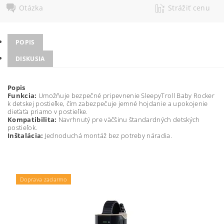
Otázka
Strážiť cenu
POPIS
DISKUSIA
Popis
Funkcia:
Umožňuje bezpečné pripevnenie SleepyTroll Baby Rocker
k detskej postieľke, čím zabezpečuje jemné hojdanie a upokojenie
dieťaťa priamo v postieľke.
Kompatibilita:
Navrhnutý pre väčšinu štandardných detských
postieľok.
Inštalácia:
Jednoduchá montáž bez potreby náradia.
Doprava zadarmo