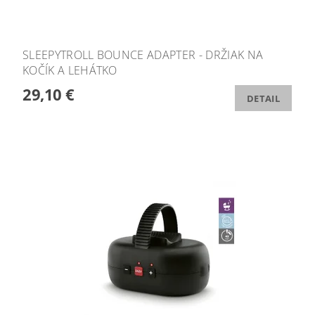
SLEEPYTROLL BOUNCE ADAPTER - DRŽIAK NA
KOČÍK A LEHÁTKO
29,10 €
DETAIL