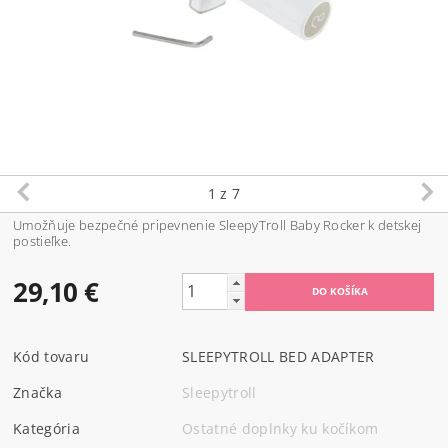
1
z 7
Umožňuje bezpečné pripevnenie SleepyTroll Baby Rocker k detskej
postieľke.
29,10 €
Kód tovaru
SLEEPYTROLL BED ADAPTER
Značka
Sleepytroll
Kategória
Ostatné doplnky ku kočíkom