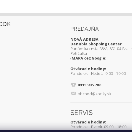
OOK
PREDAJŇA
NOVÁ ADRESA
Danubia Shopping Center
Panónska cesta 38/A, 851 04 Bratis
Petržalka
(
MAPA cez Google
)
Otváracie hodiny:
Pondelok - Nedeľa 9:00 - 19:00
0915 905 788
obchod@kociky.sk
SERVIS
Otváracie hodiny:
Pondelok - Piatok 09:00 - 18:00