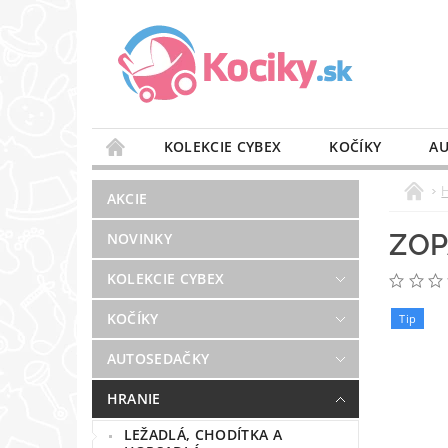
KOLEKCIE CYBEX
KOČÍKY
AU
STAROSTLIVOSŤ O VZDUCH
VÝBAVA DO 
AKCIE
BLOG
PREDAJŇA
KONTAKT
ZOP
NOVINKY
KOLEKCIE CYBEX
KOČÍKY
Tip
AUTOSEDAČKY
HRANIE
LEŽADLÁ, CHODÍTKA A