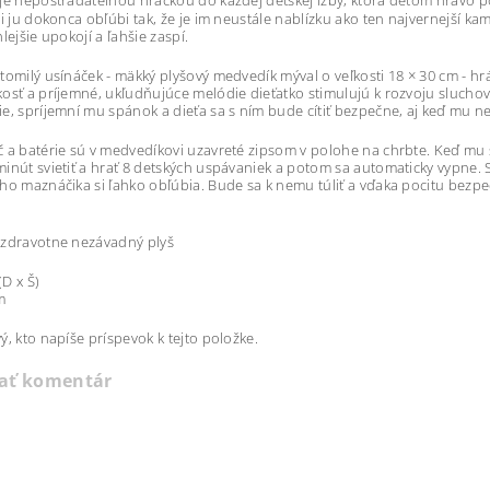
je nepostrádateľnou hračkou do každej detskej izby, ktorá deťom hravo
si ju dokonca obľúbi tak, že je im neustále nablízku ako ten najvernejší kam
lejšie upokojí a ľahšie zaspí.
tomilý usínáček - mäkký plyšový medvedík mýval o veľkosti 18 × 30 cm - hrá 
osť a príjemné, ukľudňujúce melódie dieťatko stimulujú k rozvoju slucho
e, spríjemní mu spánok a dieťa sa s ním bude cítiť bezpečne, aj keď mu n
 a batérie sú v medvedíkovi uzavreté zipsom v polohe na chrbte. Keď mu stl
inút svietiť a hrať 8 detských uspávaniek a potom sa automaticky vypne. 
ho maznáčika si ľahko obľúbia. Bude sa k nemu túliť a vďaka pocitu bezp
 zdravotne nezávadný plyš
D x Š)
m
ý, kto napíše príspevok k tejto položke.
dať komentár