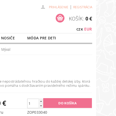
|
PRIHLÁSENIE
REGISTRÁCIA
KOŠÍK:
0 €
EUR
CZK
 NOSIČE
MÓDA PRE DETI
NAŠE SLUŽBY
O NÁKUPE
 Mýval
e nepostrádateľnou hračkou do každej detskej izby, ktorá
vo pomáha s dodržiavaním pravidelného režimu spánku.
 €
ru
ZOP033040