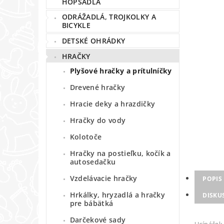
HOPSADLÁ
ODRÁŽADLÁ, TROJKOLKY A
BICYKLE
DETSKÉ OHRÁDKY
HRAČKY
Plyšové hračky a prítulníčky
Drevené hračky
Hracie deky a hrazdičky
Hračky do vody
Kolotoče
Hračky na postieľku, kočík a
autosedačku
Vzdelávacie hračky
POPIS
Hrkálky, hryzadlá a hračky
DISKU
pre bábätká
Darčekové sady