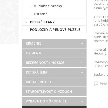
Usínáček 
Veľakrát 
Hudobné hračky
s ním rých
Ostatné
Tento roz
Jeho hebk
DETSKÉ STANY
zaspávani
PODLOŽKY A PENOVÉ PUZZLE
Prehrávač
bude 10 m
roztomilé
KŔMENIE
materiál
HYGIENA
Hebučký,
Rozmery (
BEZPEČNOSŤ / NOSIČE
30 × 18 c
DETSKÁ IZBA
Buďte prv
MÓDA PRE DETI
Pri
STAROSTLIVOSŤ O VZDUCH
VÝBAVA DO PÔRODNICE