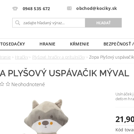
obchod@kociky.sk
0948 535 672
TOSEDAČKY
HRANIE
KŔMENIE
BEZPEČNOSŤ /
PÔRODNICE
MLIEKO A VÝŽIVA
PRE MAMIČKU
Hranie
Hračky
Plyšové hračky a prítulníčky
Zopa Plyšový uspávačik
A PLYŠOVÝ USPÁVAČIK MÝVAL
Neohodnotené
Usínáček j
deťom hra
21,90
Kód tova